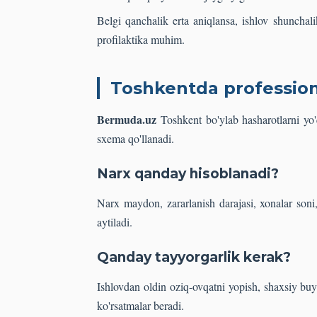
Belgi qanchalik erta aniqlansa, ishlov shunchal
profilaktika muhim.
Toshkentda professio
Bermuda.uz
Toshkent bo'ylab hasharotlarni yo'
sxema qo'llanadi.
Narx qanday hisoblanadi?
Narx maydon, zararlanish darajasi, xonalar soni,
aytiladi.
Qanday tayyorgarlik kerak?
Ishlovdan oldin oziq-ovqatni yopish, shaxsiy buy
ko'rsatmalar beradi.