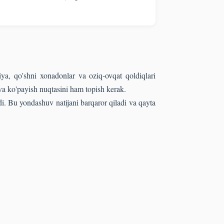
iya, qo'shni xonadonlar va oziq-ovqat qoldiqlari
va ko'payish nuqtasini ham topish kerak.
di. Bu yondashuv natijani barqaror qiladi va qayta