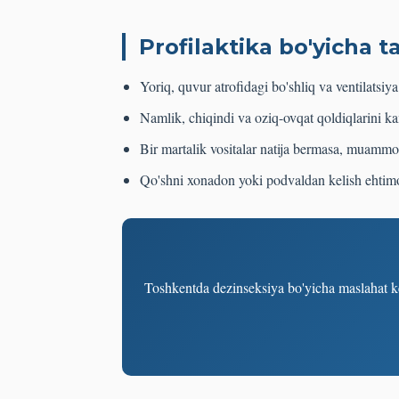
Profilaktika bo'yicha t
Yoriq, quvur atrofidagi bo'shliq va ventilatsiya 
Namlik, chiqindi va oziq-ovqat qoldiqlarini ka
Bir martalik vositalar natija bermasa, muamm
Qo'shni xonadon yoki podvaldan kelish ehtimol
Toshkentda dezinseksiya bo'yicha maslahat ke