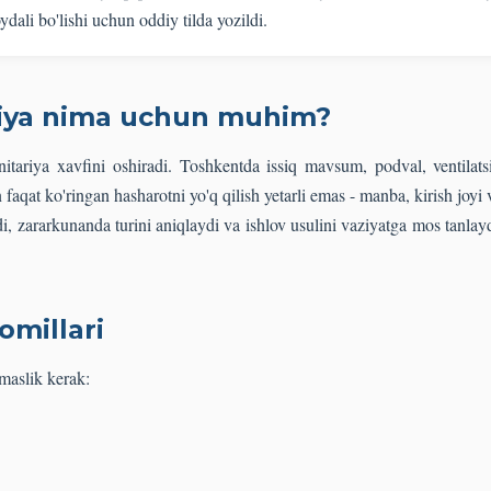
ydali bo'lishi uchun oddiy tilda yozildi.
iya nima uchun muhim?
nitariya xavfini oshiradi. Toshkentda issiq mavsum, podval, ventilats
qat ko'ringan hasharotni yo'q qilish yetarli emas - manba, kirish joyi 
, zararkunanda turini aniqlaydi va ishlov usulini vaziyatga mos tanlay
omillari
maslik kerak: