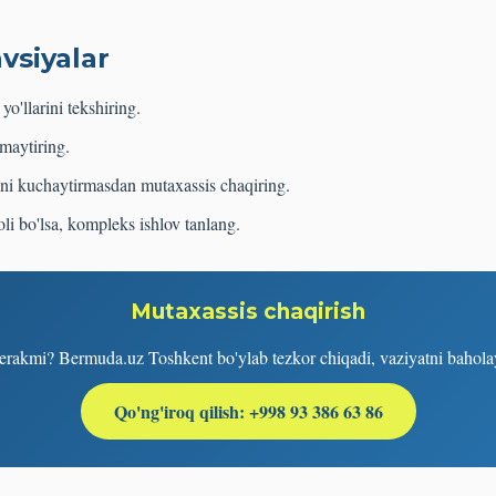
avsiyalar
yo'llarini tekshiring.
maytiring.
oni kuchaytirmasdan mutaxassis chaqiring.
i bo'lsa, kompleks ishlov tanlang.
Mutaxassis chaqirish
rakmi? Bermuda.uz Toshkent bo'ylab tezkor chiqadi, vaziyatni baholaydi
Qo'ng'iroq qilish: +998 93 386 63 86