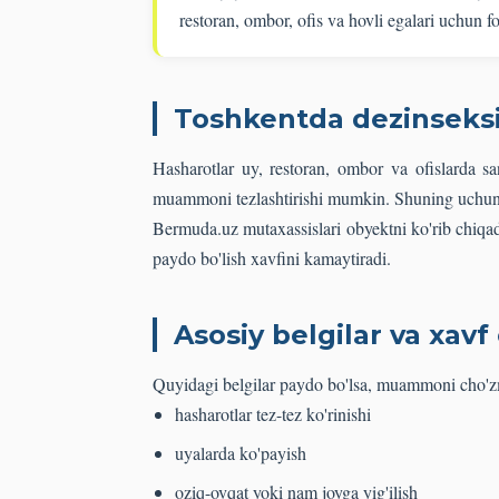
restoran, ombor, ofis va hovli egalari uchun fo
Toshkentda dezinseks
Hasharotlar uy, restoran, ombor va ofislarda sa
muammoni tezlashtirishi mumkin. Shuning uchun fa
Bermuda.uz mutaxassislari obyektni ko'rib chiqadi
paydo bo'lish xavfini kamaytiradi.
Asosiy belgilar va xavf 
Quyidagi belgilar paydo bo'lsa, muammoni cho'z
hasharotlar tez-tez ko'rinishi
uyalarda ko'payish
oziq-ovqat yoki nam joyga yig'ilish