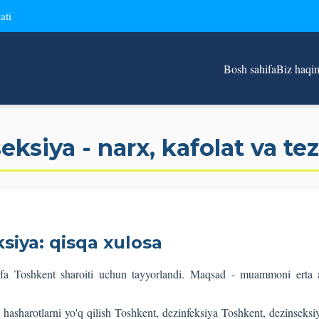
ati
Bosh sahifa
Biz haqi
ksiya - narx, kafolat va te
siya: qisqa xulosa
fa Toshkent sharoiti uchun tayyorlandi. Maqsad - muammoni erta an
 hasharotlarni yo'q qilish Toshkent, dezinfeksiya Toshkent, dezinseksiy