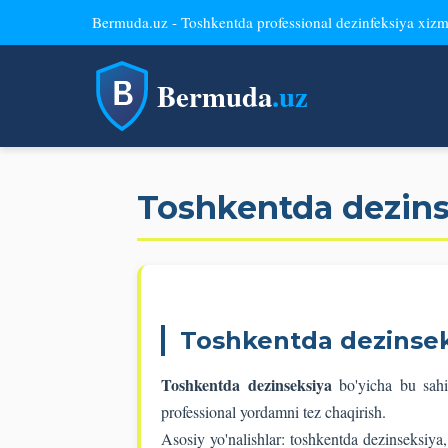
Bermuda.uz - Toshkentda professional dezinfeksiya xizm
Bermuda
.uz
Toshkentda dezinse
Toshkentda dezinsek
Toshkentda dezinseksiya
bo'yicha bu sahi
professional yordamni tez chaqirish.
Asosiy yo'nalishlar: toshkentda dezinseksiya,