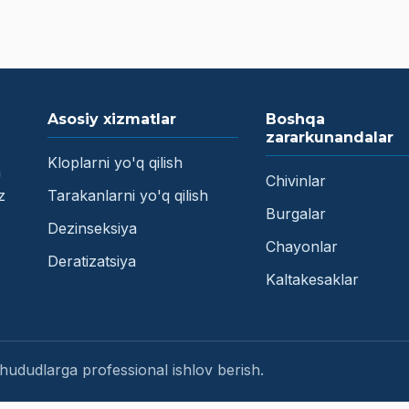
Asosiy xizmatlar
Boshqa
zararkunandalar
Kloplarni yo'q qilish
a
Chivinlar
z
Tarakanlarni yo'q qilish
Burgalar
Dezinseksiya
Chayonlar
Deratizatsiya
Kaltakesaklar
dudlarga professional ishlov berish.