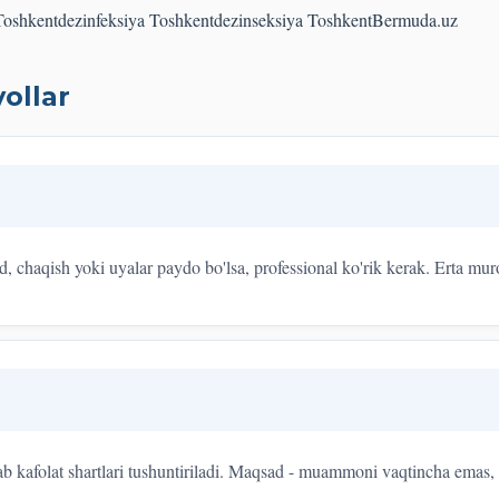
 Toshkent
dezinfeksiya Toshkent
dezinseksiya Toshkent
Bermuda.uz
ollar
d, chaqish yoki uyalar paydo bo'lsa, professional ko'rik kerak. Erta muro
rab kafolat shartlari tushuntiriladi. Maqsad - muammoni vaqtincha emas, b