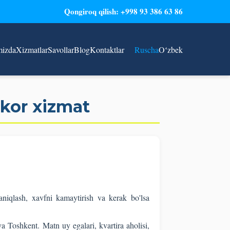
Qongiroq qilish: +998 93 386 63 86
mizda
Xizmatlar
Savollar
Blog
Kontaktlar
Ruscha
Oʻzbek
zkor xizmat
iqlash, xavfni kamaytirish va kerak bo'lsa
a Toshkent. Matn uy egalari, kvartira aholisi,