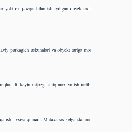
ar yoki oziq-ovqat bilan ishlaydigan obyektlarda
onaviy purkagich uskunalari va obyekt turiga mos
niqlanadi, keyin mijozga aniq narx va ish tartibi
qarish tavsiya qilinadi. Mutaxassis kelganda aniq