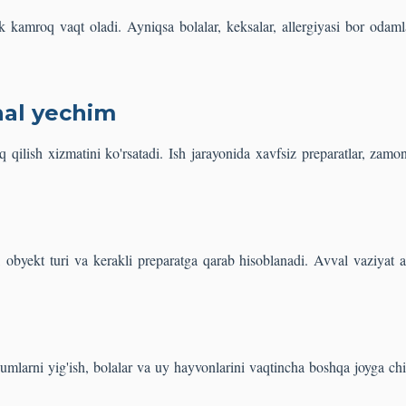
ik kamroq vaqt oladi. Ayniqsa bolalar, keksalar, allergiyasi bor odaml
nal yechim
q qilish xizmatini ko'rsatadi. Ish jarayonida xavfsiz preparatlar, zam
 obyekt turi va kerakli preparatga qarab hisoblanadi. Avval vaziyat a
umlarni yig'ish, bolalar va uy hayvonlarini vaqtincha boshqa joyga chi