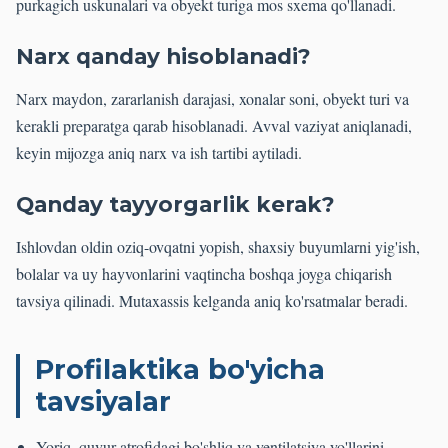
purkagich uskunalari va obyekt turiga mos sxema qo'llanadi.
Narx qanday hisoblanadi?
Narx maydon, zararlanish darajasi, xonalar soni, obyekt turi va
kerakli preparatga qarab hisoblanadi. Avval vaziyat aniqlanadi,
keyin mijozga aniq narx va ish tartibi aytiladi.
Qanday tayyorgarlik kerak?
Ishlovdan oldin oziq-ovqatni yopish, shaxsiy buyumlarni yig'ish,
bolalar va uy hayvonlarini vaqtincha boshqa joyga chiqarish
tavsiya qilinadi. Mutaxassis kelganda aniq ko'rsatmalar beradi.
Profilaktika bo'yicha
tavsiyalar
Yoriq, quvur atrofidagi bo'shliq va ventilatsiya yo'llarini