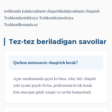
toshkentda kaltakesaklarni chiqarish
kaltakesaklarni chiqarish
Toshkent
dezinfeksiya Toshkent
dezinseksiya
Toshkent
Bermuda.uz
Tez-tez beriladigan savollar
Qachon mutaxassis chaqirish kerak?
Agar zararkunanda qayta ko'rinsa, izlar, hid, chaqish
yoki uyalar paydo bo'lsa, professional ko'rik kerak.
Erta murojaat qilish xarajat va xavfni kamaytiradi.