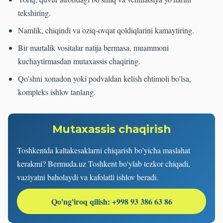
tekshiring.
Namlik, chiqindi va oziq-ovqat qoldiqlarini kamaytiring.
Bir martalik vositalar natija bermasa, muammoni
kuchaytirmasdan mutaxassis chaqiring.
Qo'shni xonadon yoki podvaldan kelish ehtimoli bo'lsa,
kompleks ishlov tanlang.
Mutaxassis chaqirish
Toshkentda kaltakesaklarni chiqarish bo'yicha maslahat
kerakmi? Bermuda.uz Toshkent bo'ylab tezkor chiqadi,
vaziyatni baholaydi va kafolatli ishlov beradi.
Qo'ng'iroq qilish: +998 93 386 63 86