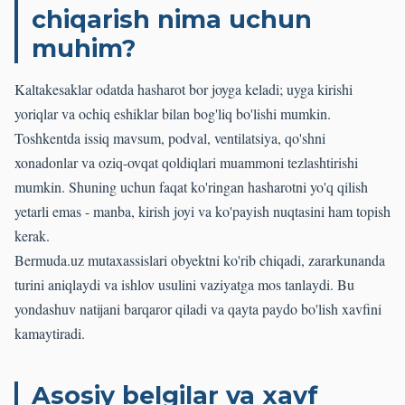
chiqarish nima uchun
muhim?
Kaltakesaklar odatda hasharot bor joyga keladi; uyga kirishi
yoriqlar va ochiq eshiklar bilan bog'liq bo'lishi mumkin.
Toshkentda issiq mavsum, podval, ventilatsiya, qo'shni
xonadonlar va oziq-ovqat qoldiqlari muammoni tezlashtirishi
mumkin. Shuning uchun faqat ko'ringan hasharotni yo'q qilish
yetarli emas - manba, kirish joyi va ko'payish nuqtasini ham topish
kerak.
Bermuda.uz mutaxassislari obyektni ko'rib chiqadi, zararkunanda
turini aniqlaydi va ishlov usulini vaziyatga mos tanlaydi. Bu
yondashuv natijani barqaror qiladi va qayta paydo bo'lish xavfini
kamaytiradi.
Asosiy belgilar va xavf