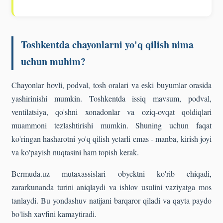
Toshkentda chayonlarni yo'q qilish nima
uchun muhim?
Chayonlar hovli, podval, tosh oralari va eski buyumlar orasida
yashirinishi mumkin. Toshkentda issiq mavsum, podval,
ventilatsiya, qo'shni xonadonlar va oziq-ovqat qoldiqlari
muammoni tezlashtirishi mumkin. Shuning uchun faqat
ko'ringan hasharotni yo'q qilish yetarli emas - manba, kirish joyi
va ko'payish nuqtasini ham topish kerak.
Bermuda.uz mutaxassislari obyektni ko'rib chiqadi,
zararkunanda turini aniqlaydi va ishlov usulini vaziyatga mos
tanlaydi. Bu yondashuv natijani barqaror qiladi va qayta paydo
bo'lish xavfini kamaytiradi.