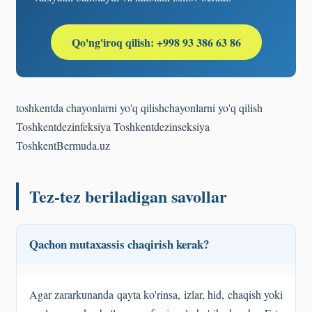
Qo'ng'iroq qilish: +998 93 386 63 86
toshkentda chayonlarni yo'q qilish
chayonlarni yo'q qilish
Toshkent
dezinfeksiya Toshkent
dezinseksiya
Toshkent
Bermuda.uz
Tez-tez beriladigan savollar
Qachon mutaxassis chaqirish kerak?
Agar zararkunanda qayta ko'rinsa, izlar, hid, chaqish yoki