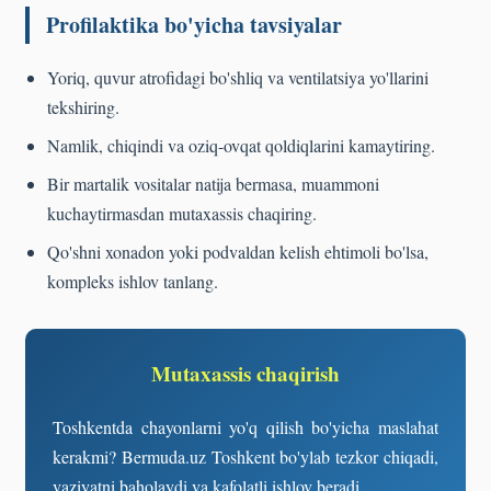
Profilaktika bo'yicha tavsiyalar
Yoriq, quvur atrofidagi bo'shliq va ventilatsiya yo'llarini
tekshiring.
Namlik, chiqindi va oziq-ovqat qoldiqlarini kamaytiring.
Bir martalik vositalar natija bermasa, muammoni
kuchaytirmasdan mutaxassis chaqiring.
Qo'shni xonadon yoki podvaldan kelish ehtimoli bo'lsa,
kompleks ishlov tanlang.
Mutaxassis chaqirish
Toshkentda chayonlarni yo'q qilish bo'yicha maslahat
kerakmi? Bermuda.uz Toshkent bo'ylab tezkor chiqadi,
vaziyatni baholaydi va kafolatli ishlov beradi.