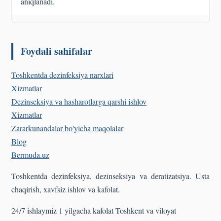
aniqlanadi.
Foydali sahifalar
Toshkentda dezinfeksiya narxlari
Xizmatlar
Dezinseksiya va hasharotlarga qarshi ishlov
Xizmatlar
Zararkunandalar bo'yicha maqolalar
Blog
Bermuda
.uz
Toshkentda dezinfeksiya, dezinseksiya va deratizatsiya. Usta
chaqirish, xavfsiz ishlov va kafolat.
24/7 ishlaymiz
1 yilgacha kafolat
Toshkent va viloyat