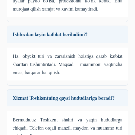
uyalar paydo bo'lsa, professional ko'rik kerak. Erta
murojaat qilish xarajat va xavfni kamaytiradi.
Ishlovdan keyin kafolat beriladimi?
Ha, obyekt turi va zararlanish holatiga qarab kafolat
shartlari tushuntiriladi. Maqsad - muammoni vaqtincha
emas, barqaror hal qilish.
Xizmat Toshkentning qaysi hududlariga boradi?
Bermuda.uz Toshkent shahri va yaqin hududlarga
chiqadi. Telefon orqali manzil, maydon va muammo turi