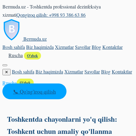
Bermuda.uz - Toshkentda professional dezinfeksiya
xizmati
Qongiroq qilish: +998 93 386 63 86
Bermuda
.uz
Bosh sahifa
Biz haqimizda
Xizmatlar
Savollar
Blog
Kontaktlar
Ruscha
O'zbek
Bosh sahifa
Biz haqimizda
Xizmatlar
Savollar
Blog
Kontaktlar
✕
Ruscha
O'zbek
📞 Qo'ng'iroq qilish
Toshkentda chayonlarni yo'q qilish:
Toshkent uchun amaliy qo'llanma