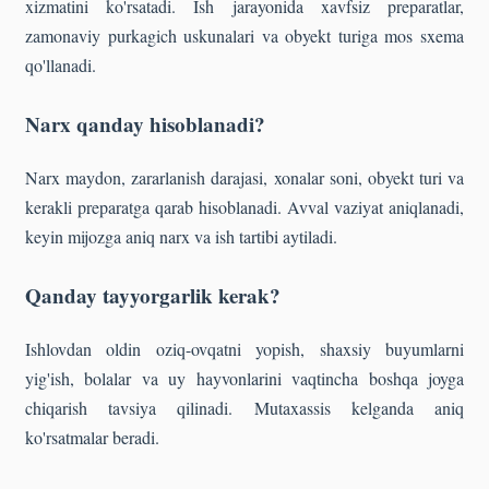
xizmatini ko'rsatadi. Ish jarayonida xavfsiz preparatlar,
zamonaviy purkagich uskunalari va obyekt turiga mos sxema
qo'llanadi.
Narx qanday hisoblanadi?
Narx maydon, zararlanish darajasi, xonalar soni, obyekt turi va
kerakli preparatga qarab hisoblanadi. Avval vaziyat aniqlanadi,
keyin mijozga aniq narx va ish tartibi aytiladi.
Qanday tayyorgarlik kerak?
Ishlovdan oldin oziq-ovqatni yopish, shaxsiy buyumlarni
yig'ish, bolalar va uy hayvonlarini vaqtincha boshqa joyga
chiqarish tavsiya qilinadi. Mutaxassis kelganda aniq
ko'rsatmalar beradi.