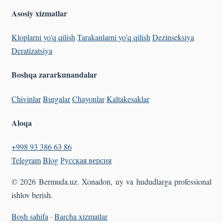
Asosiy xizmatlar
Kloplarni yo'q qilish
Tarakanlarni yo'q qilish
Dezinseksiya
Deratizatsiya
Boshqa zararkunandalar
Chivinlar
Burgalar
Chayonlar
Kaltakesaklar
Aloqa
+998 93 386 63 86
Telegram
Blog
Русская версия
© 2026 Bermuda.uz. Xonadon, uy va hududlarga professional
ishlov berish.
Bosh sahifa
·
Barcha xizmatlar