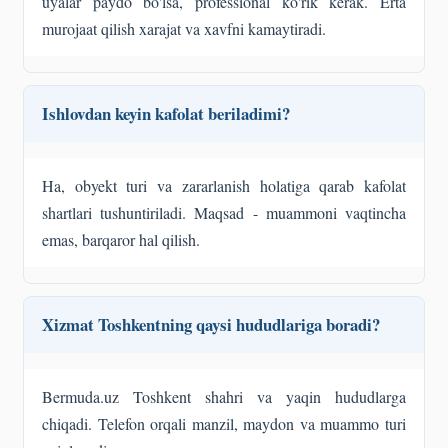
uyalar paydo bo'lsa, professional ko'rik kerak. Erta
murojaat qilish xarajat va xavfni kamaytiradi.
Ishlovdan keyin kafolat beriladimi?
Ha, obyekt turi va zararlanish holatiga qarab kafolat
shartlari tushuntiriladi. Maqsad - muammoni vaqtincha
emas, barqaror hal qilish.
Xizmat Toshkentning qaysi hududlariga boradi?
Bermuda.uz Toshkent shahri va yaqin hududlarga
chiqadi. Telefon orqali manzil, maydon va muammo turi