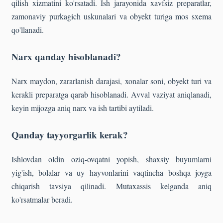
qilish xizmatini ko'rsatadi. Ish jarayonida xavfsiz preparatlar,
zamonaviy purkagich uskunalari va obyekt turiga mos sxema
qo'llanadi.
Narx qanday hisoblanadi?
Narx maydon, zararlanish darajasi, xonalar soni, obyekt turi va
kerakli preparatga qarab hisoblanadi. Avval vaziyat aniqlanadi,
keyin mijozga aniq narx va ish tartibi aytiladi.
Qanday tayyorgarlik kerak?
Ishlovdan oldin oziq-ovqatni yopish, shaxsiy buyumlarni
yig'ish, bolalar va uy hayvonlarini vaqtincha boshqa joyga
chiqarish tavsiya qilinadi. Mutaxassis kelganda aniq
ko'rsatmalar beradi.