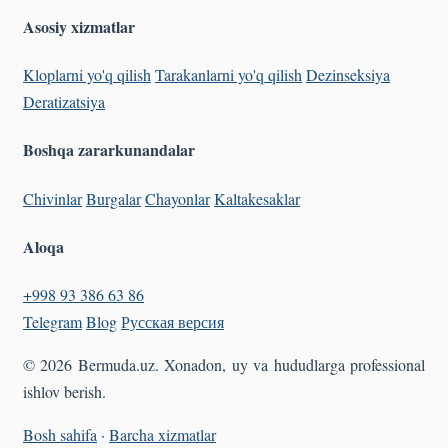
Asosiy xizmatlar
Kloplarni yo'q qilish
Tarakanlarni yo'q qilish
Dezinseksiya
Deratizatsiya
Boshqa zararkunandalar
Chivinlar
Burgalar
Chayonlar
Kaltakesaklar
Aloqa
+998 93 386 63 86
Telegram
Blog
Русская версия
© 2026 Bermuda.uz. Xonadon, uy va hududlarga professional
ishlov berish.
Bosh sahifa
·
Barcha xizmatlar