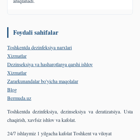
aniqlanadi.
Foydali sahifalar
Toshkentda dezinfeksiya narxlari
Xizmatlar
Dezinseksiya va hasharotlarga qarshi ishlov
Xizmatlar
Zararkunandalar bo'yicha maqolalar
Blog
Bermuda
.uz
Toshkentda dezinfeksiya, dezinseksiya va deratizatsiya. Usta
chaqirish, xavfsiz ishlov va kafolat.
24/7 ishlaymiz
1 yilgacha kafolat
Toshkent va viloyat