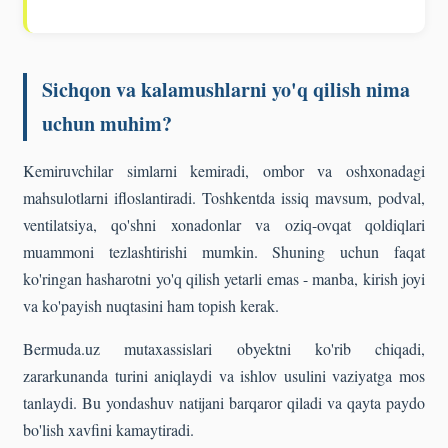
Sichqon va kalamushlarni yo'q qilish nima
uchun muhim?
Kemiruvchilar simlarni kemiradi, ombor va oshxonadagi
mahsulotlarni ifloslantiradi. Toshkentda issiq mavsum, podval,
ventilatsiya, qo'shni xonadonlar va oziq-ovqat qoldiqlari
muammoni tezlashtirishi mumkin. Shuning uchun faqat
ko'ringan hasharotni yo'q qilish yetarli emas - manba, kirish joyi
va ko'payish nuqtasini ham topish kerak.
Bermuda.uz mutaxassislari obyektni ko'rib chiqadi,
zararkunanda turini aniqlaydi va ishlov usulini vaziyatga mos
tanlaydi. Bu yondashuv natijani barqaror qiladi va qayta paydo
bo'lish xavfini kamaytiradi.