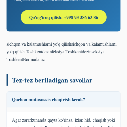
Qo'ng'iroq qilish: +998 93 386 63 86
sichqon va kalamushlarni yo'q qilish
sichqon va kalamushlarni
yo'q qilish Toshkent
dezinfeksiya Toshkent
dezinseksiya
Toshkent
Bermuda.uz
Tez-tez beriladigan savollar
Qachon mutaxassis chaqirish kerak?
Agar zararkunanda qayta ko'rinsa, izlar, hid, chaqish yoki