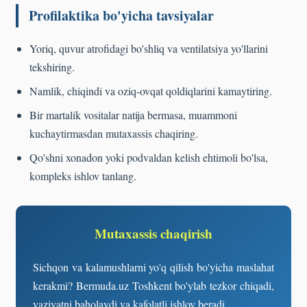
Profilaktika bo'yicha tavsiyalar
Yoriq, quvur atrofidagi bo'shliq va ventilatsiya yo'llarini
tekshiring.
Namlik, chiqindi va oziq-ovqat qoldiqlarini kamaytiring.
Bir martalik vositalar natija bermasa, muammoni
kuchaytirmasdan mutaxassis chaqiring.
Qo'shni xonadon yoki podvaldan kelish ehtimoli bo'lsa,
kompleks ishlov tanlang.
Mutaxassis chaqirish
Sichqon va kalamushlarni yo'q qilish bo'yicha maslahat
kerakmi? Bermuda.uz Toshkent bo'ylab tezkor chiqadi,
vaziyatni baholaydi va kafolatli ishlov beradi.