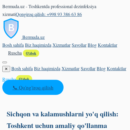
Bermuda.uz - Toshkentda professional dezinfeksiya
xizmati
Qongiroq qilish: +998 93 386 63 86
Bermuda
.uz
Bosh sahifa
Biz haqimizda
Xizmatlar
Savollar
Blog
Kontaktlar
Ruscha
O'zbek
Bosh sahifa
Biz haqimizda
Xizmatlar
Savollar
Blog
Kontaktlar
✕
Ruscha
O'zbek
📞 Qo'ng'iroq qilish
Sichqon va kalamushlarni yo'q qilish:
Toshkent uchun amaliy qo'llanma