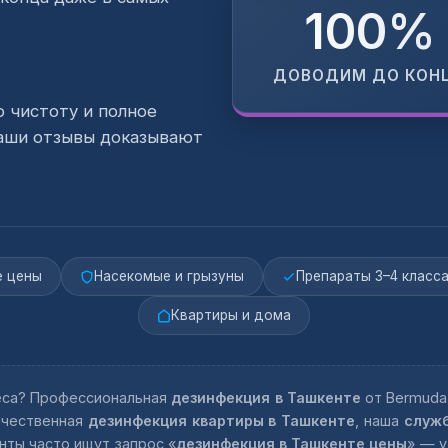
100%
ДОВОДИМ ДО КОН
ю чистоту и полное
наши отзывы доказывают
 цены
Насекомые и грызуны
Препараты 3–4 класс
Квартиры и дома
еса? Профессиональная
дезинфекция в Ташкенте
от Bermuda
качественная
дезинфекция квартиры в Ташкенте
, наша
служб
нты часто ищут запрос «
дезинфекция в Ташкенте цены
» — у