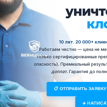
унич
скор
10 лет. 20 000+ клие
Работаем честно — цена не ме
только сертифицированные преп
опасность). Премиальный резуль
доплат
. Гарантия до пол
📋 ОТПРАВИТЬ ЗАЯВКУ
✈️ НАПИСА