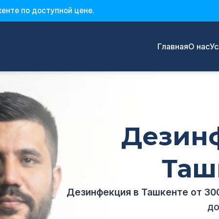
енте по доступной цене.
Главная
О нас
Ус
Дезин
Таш
Дезинфекция в Ташкенте от 30
до