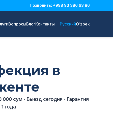
Позвонить: +998 93 386 63 86
луги
Вопросы
Блог
Контакты
Русский
Oʻzbek
фекция в
кенте
0 000 сум
· Выезд сегодня · Гарантия
 1 года