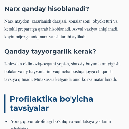
Narx qanday hisoblanadi?
Narx maydon, zararlanish darajasi, xonalar soni, obyekt turi va
kerakli preparatga qarab hisoblanadi. Avval vaziyat aniqlanadi,
keyin mijozga aniq narx va ish tartibi aytiladi.
Qanday tayyorgarlik kerak?
Ishlovdan oldin oziq-ovqatni yopish, shaxsiy buyumlarni yig'ish,
bolalar va uy hayvonlarini vaqtincha boshqa joyga chiqarish
tavsiya qilinadi. Mutaxassis kelganda aniq ko'rsatmalar beradi.
Profilaktika bo'yicha
tavsiyalar
Yoriq, quvur atrofidagi bo'shliq va ventilatsiya yo'llarini
tekshiring.