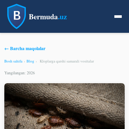
Bermuda
.uz
← Barcha maqolalar
Bosh sahifa
›
Blog
›
Kloplarga qarshi samarali vositalar
Yangilangan: 2026