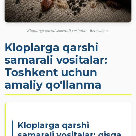
Kloplarga qarshi samarali vositalar - Bermuda.uz
Kloplarga qarshi
samarali vositalar:
Toshkent uchun
amaliy qo'llanma
Kloplarga qarshi
samarali vositalar: qisqa