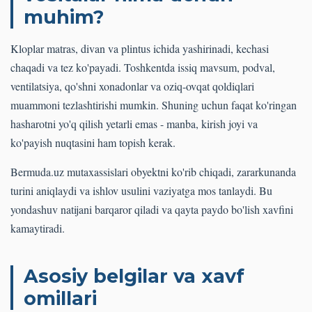
muhim?
Kloplar matras, divan va plintus ichida yashirinadi, kechasi
chaqadi va tez ko'payadi. Toshkentda issiq mavsum, podval,
ventilatsiya, qo'shni xonadonlar va oziq-ovqat qoldiqlari
muammoni tezlashtirishi mumkin. Shuning uchun faqat ko'ringan
hasharotni yo'q qilish yetarli emas - manba, kirish joyi va
ko'payish nuqtasini ham topish kerak.
Bermuda.uz mutaxassislari obyektni ko'rib chiqadi, zararkunanda
turini aniqlaydi va ishlov usulini vaziyatga mos tanlaydi. Bu
yondashuv natijani barqaror qiladi va qayta paydo bo'lish xavfini
kamaytiradi.
Asosiy belgilar va xavf
omillari