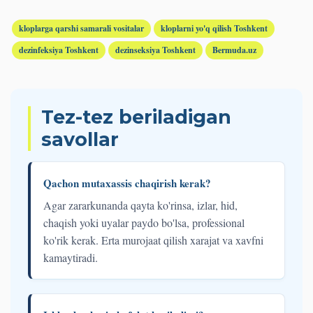
kloplarga qarshi samarali vositalar
kloplarni yo'q qilish Toshkent
dezinfeksiya Toshkent
dezinseksiya Toshkent
Bermuda.uz
Tez-tez beriladigan
savollar
Qachon mutaxassis chaqirish kerak?
Agar zararkunanda qayta ko'rinsa, izlar, hid,
chaqish yoki uyalar paydo bo'lsa, professional
ko'rik kerak. Erta murojaat qilish xarajat va xavfni
kamaytiradi.