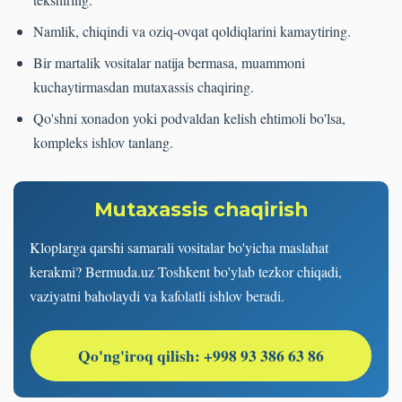
Namlik, chiqindi va oziq-ovqat qoldiqlarini kamaytiring.
Bir martalik vositalar natija bermasa, muammoni
kuchaytirmasdan mutaxassis chaqiring.
Qo'shni xonadon yoki podvaldan kelish ehtimoli bo'lsa,
kompleks ishlov tanlang.
Mutaxassis chaqirish
Kloplarga qarshi samarali vositalar bo'yicha maslahat
kerakmi? Bermuda.uz Toshkent bo'ylab tezkor chiqadi,
vaziyatni baholaydi va kafolatli ishlov beradi.
Qo'ng'iroq qilish: +998 93 386 63 86