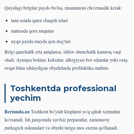
Quyidagi belgilar paydo bo'lsa, muammoni cho'zmaslik kerak:
tana ustida qator chaqish izlari
matrasda qora nuqtalar
uyqu joyida mayda qon dog'lari
Belgi qanchalik erta aniqlansa, ishlov shunchalik kamroq vaqt
oladi. Ayniqsa bolalar, keksalar, allergiyasi bor odamlar yoki oziq-
ovqat bilan ishlaydigan obyektlarda profilaktika muhim.
Toshkentda professional
yechim
Bermuda.uz
Toshkent bo'ylab kloplarni yo'q qilish xizmatini
ko'rsatadi. Ish jarayonida xavfsiz preparatlar, zamonaviy
purkagich uskunalari va obyekt turiga mos sxema qo'llanadi.