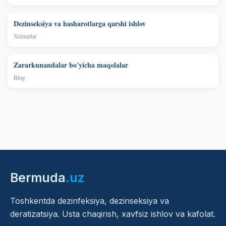
Dezinseksiya va hasharotlarga qarshi ishlov
Xizmatlar
Zararkunandalar bo'yicha maqolalar
Blog
Bermuda
.uz
Toshkentda dezinfeksiya, dezinseksiya va
deratizatsiya. Usta chaqirish, xavfsiz ishlov va kafolat.