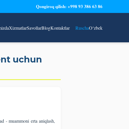
Qongiroq qilish: +998 93 386 63 86
mizda
Xizmatlar
Savollar
Blog
Kontaktlar
Ruscha
Oʻzbek
kent uchun
sad - muammoni erta aniqlash,