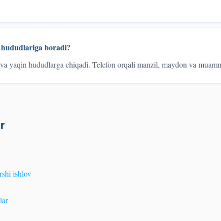
 hududlariga boradi?
va yaqin hududlarga chiqadi. Telefon orqali manzil, maydon va muammo
r
shi ishlov
lar