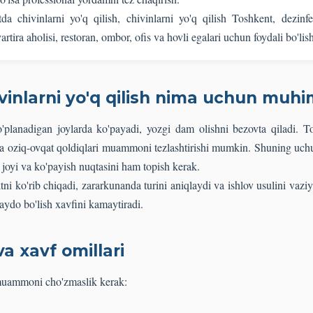
tda chivinlarni yo'q qilish, chivinlarni yo'q qilish Toshkent, dezin
rtira aholisi, restoran, ombor, ofis va hovli egalari uchun foydali bo'lis
vinlarni yo'q qilish nima uchun muh
o'planadigan joylarda ko'payadi, yozgi dam olishni bezovta qiladi. 
 va oziq-ovqat qoldiqlari muammoni tezlashtirishi mumkin. Shuning uchu
h joyi va ko'payish nuqtasini ham topish kerak.
ni ko'rib chiqadi, zararkunanda turini aniqlaydi va ishlov usulini vaz
paydo bo'lish xavfini kamaytiradi.
va xavf omillari
 muammoni cho'zmaslik kerak: