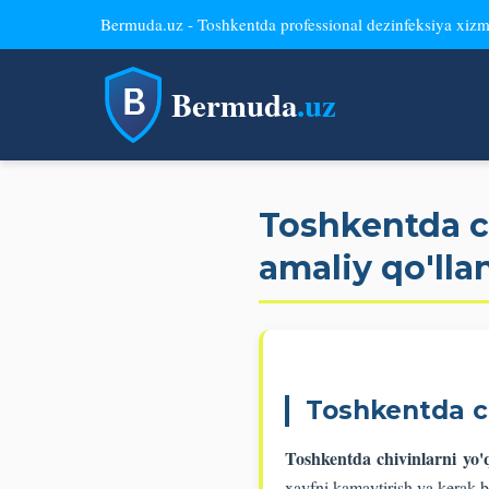
Bermuda.uz - Toshkentda professional dezinfeksiya xizm
Bermuda
.uz
Toshkentda ch
amaliy qo'll
Toshkentda chi
Toshkentda chivinlarni yo'q
xavfni kamaytirish va kerak b