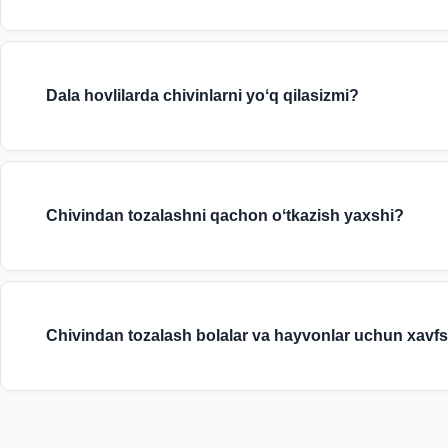
Binolar va ochiq hududlar uchun sovuq tuman (ULV), perimetrni toʻsi
Dala hovlilarda chivinlarni yoʻq qilasizmi?
Ha, dala hovlilar, uy atrofidagi hududlar, ayvonlar va bolalar m
boʻyicha boramiz.
Chivindan tozalashni qachon oʻtkazish yaxshi?
Optimal vaqt — chivinlar uchishni boshlashidan oldin bahorning 
ishlaydi.
Chivindan tozalash bolalar va hayvonlar uchun xavf
Barcha preparatlar sertifikatlangan va turar joylarda foydalanis
mumkin.