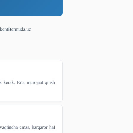
kent
Bermuda.uz
k kerak. Erta murojaat qilish
 vaqtincha emas, barqaror hal