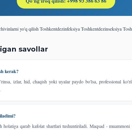
Qo'ng'iroq qilish: +998 93 386 63 86
chivinlarni yo'q qilish Toshkent
dezinfeksiya Toshkent
dezinseksiya Tosh
igan savollar
sh kerak?
insa, izlar, hid, chaqish yoki uyalar paydo bo'lsa, professional ko'ri
.
iladimi?
sh holatiga qarab kafolat shartlari tushuntiriladi. Maqsad - muammoni