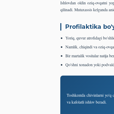
Ishlovdan oldin oziq-ovqatni yop
qilinadi. Mutaxassis kelganda ani
Profilaktika bo'
Yoriq, quvur atrofidagi bo'shliq
Namlik, chiqindi va oziq-ovqat
Bir martalik vositalar natija
Qo'shni xonadon yoki podvalda
Toshkentda chivinlarni yo'q 
va kafolatli ishlov beradi.