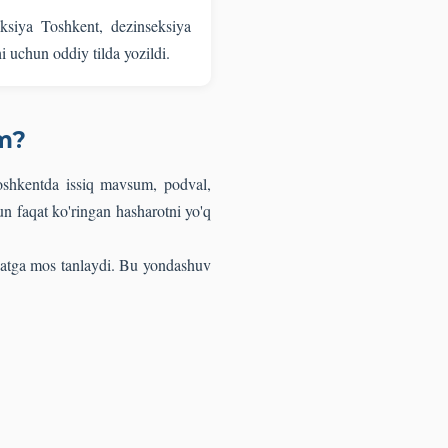
feksiya Toshkent, dezinseksiya
hi uchun oddiy tilda yozildi.
im?
Toshkentda issiq mavsum, podval,
n faqat ko'ringan hasharotni yo'q
iyatga mos tanlaydi. Bu yondashuv