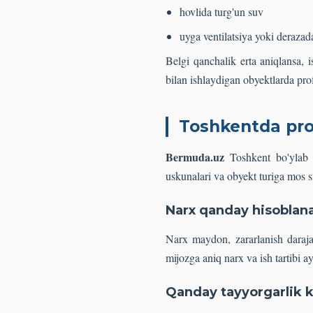
hovlida turg'un suv
uyga ventilatsiya yoki derazad
Belgi qanchalik erta aniqlansa, 
bilan ishlaydigan obyektlarda pro
Toshkentda pro
Bermuda.uz
Toshkent bo'ylab ch
uskunalari va obyekt turiga mos s
Narx qanday hisoblan
Narx maydon, zararlanish darajas
mijozga aniq narx va ish tartibi ay
Qanday tayyorgarlik 