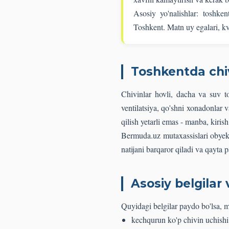
Asosiy yo'nalishlar: toshken
Toshkent. Matn uy egalari, kva
Toshkentda chi
Chivinlar hovli, dacha va suv t
ventilatsiya, qo'shni xonadonlar
qilish yetarli emas - manba, kiris
Bermuda.uz mutaxassislari obyekt
natijani barqaror qiladi va qayta 
Asosiy belgilar 
Quyidagi belgilar paydo bo'lsa,
kechqurun ko'p chivin uchishi