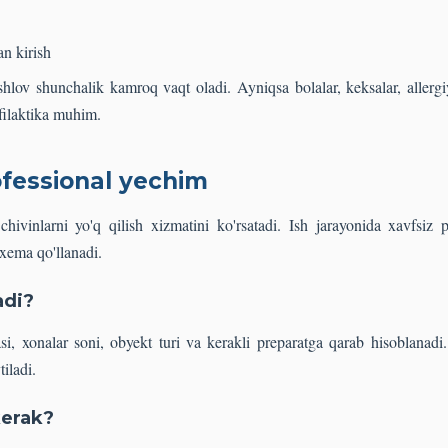
an kirish
ishlov shunchalik kamroq vaqt oladi. Ayniqsa bolalar, keksalar, allerg
filaktika muhim.
fessional yechim
ivinlarni yo'q qilish xizmatini ko'rsatadi. Ish jarayonida xavfsiz 
xema qo'llanadi.
adi?
i, xonalar soni, obyekt turi va kerakli preparatga qarab hisoblanadi
tiladi.
kerak?