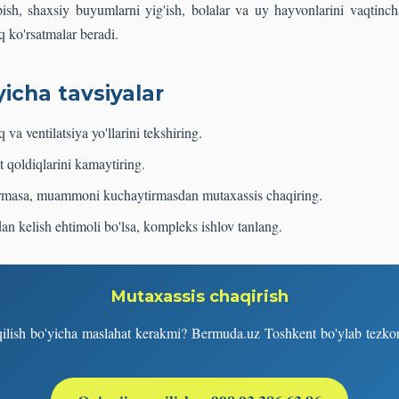
ish, shaxsiy buyumlarni yig'ish, bolalar va uy hayvonlarini vaqtinc
q ko'rsatmalar beradi.
yicha tavsiyalar
 va ventilatsiya yo'llarini tekshiring.
 qoldiqlarini kamaytiring.
 bermasa, muammoni kuchaytirmasdan mutaxassis chaqiring.
n kelish ehtimoli bo'lsa, kompleks ishlov tanlang.
Mutaxassis chaqirish
qilish bo'yicha maslahat kerakmi? Bermuda.uz Toshkent bo'ylab tezkor