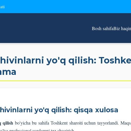
ati
Bosh sahifa
Biz haqi
ivinlarni yo'q qilish: Tosh
anma
vinlarni yo'q qilish: qisqa xulosa
 qilish
bo'yicha bu sahifa Toshkent sharoiti uchun tayyorlandi. Maq
o'lsa professional yordamni tez chaqirish.