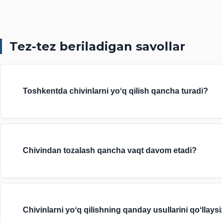
Tez-tez beriladigan savollar
Toshkentda chivinlarni yoʻq qilish qancha turadi?
Kvartira yoki uchastkani chivindan tozalash — 450 000 soʻmdan. 
Chivindan tozalash qancha vaqt davom etadi?
Binolarni tozalash 1–1,5 oy davom etadi. Tashqi uchastkalarni toz
Chivinlarni yoʻq qilishning qanday usullarini qoʻllays