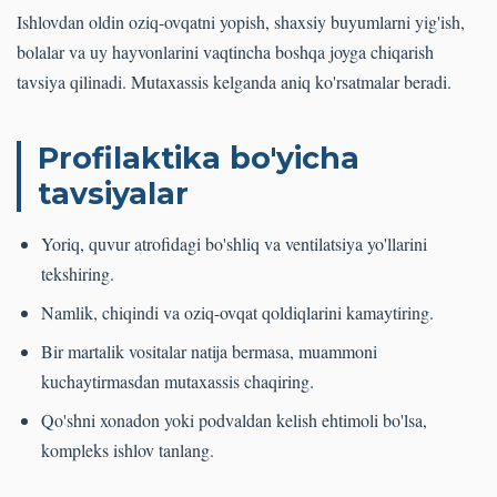
Ishlovdan oldin oziq-ovqatni yopish, shaxsiy buyumlarni yig'ish,
bolalar va uy hayvonlarini vaqtincha boshqa joyga chiqarish
tavsiya qilinadi. Mutaxassis kelganda aniq ko'rsatmalar beradi.
Profilaktika bo'yicha
tavsiyalar
Yoriq, quvur atrofidagi bo'shliq va ventilatsiya yo'llarini
tekshiring.
Namlik, chiqindi va oziq-ovqat qoldiqlarini kamaytiring.
Bir martalik vositalar natija bermasa, muammoni
kuchaytirmasdan mutaxassis chaqiring.
Qo'shni xonadon yoki podvaldan kelish ehtimoli bo'lsa,
kompleks ishlov tanlang.