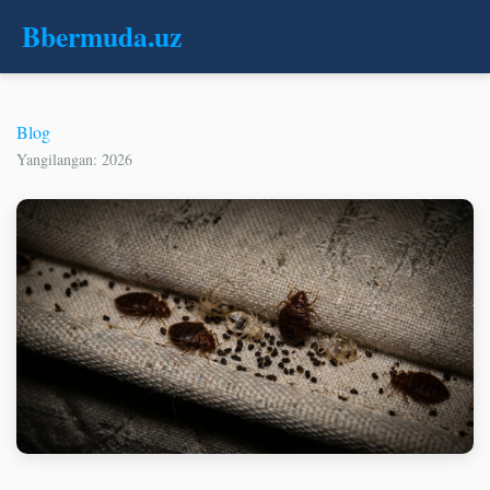
B
bermuda
.uz
Blog
Yangilangan: 2026