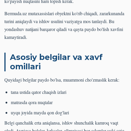
ko'payish nuqtasini ham topish kerak.
Bermuda.uz mutaxassislari obyektni ko'rib chiqadi, zararkunanda
turini aniqlaydi va ishlov usulini vaziyatga mos tanlaydi. Bu
yondashuv natijani barqaror qiladi va qayta paydo bo'lish xavfini
kamaytiradi.
Asosiy belgilar va xavf
omillari
Quyidagi belgilar paydo bo'lsa, muammoni cho'zmaslik kerak:
tana ustida qator chaqish izlari
matrasda qora nuqtalar
uyqu joyida mayda qon dog'lari
Belgi qanchalik erta aniqlansa, ishlov shunchalik kamroq vaqt
oladi. Ayniqsa bolalar, keksalar, allergiyasi bor odamlar yoki oziq-