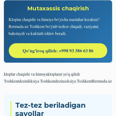
Mutaxassis chaqirish
Kloplar chaqishi va himoya bo'yicha maslahat kerakmi?
Bermuda.uz Toshkent bo'ylab tezkor chiqadi, vaziyatni
baholaydi va kafolatli ishlov beradi.
Qo'ng'iroq qilish: +998 93 386 63 86
kloplar chaqishi va himoya
kloplarni yo'q qilish
Toshkent
dezinfeksiya Toshkent
dezinseksiya Toshkent
Bermuda.uz
Tez-tez beriladigan
savollar