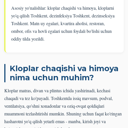
Asosiy yo'nalishlar: kloplar chaqishi va himoya, kloplarni
yo'q qilish Toshkent, dezinfeksiya Toshkent, dezinseksiya
Toshkent. Matn uy egalari, kvartira aholisi, restoran,
ombor, ofis va hovli egalari uchun foydali bo'lishi uchun
oddiy tilda yozildi.
Kloplar chaqishi va himoya
nima uchun muhim?
Kloplar matras, divan va plintus ichida yashirinadi, kechasi
chaqadi va tez ko'payadi. Toshkentda issiq mavsum, podval,
ventilatsiya, qo'shni xonadonlar va oziq-ovqat qoldiqlari
muammoni tezlashtirishi mumkin. Shuning uchun faqat ko'ringan
hasharotni yo'q qilish yetarli emas - manba, kirish joyi va