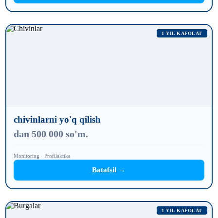
1 YIL KAFOLAT
chivinlarni yo'q qilish
dan 500 000 so'm.
Monitoring · Profilaktika
Batafsil →
1 YIL KAFOLAT