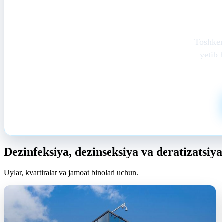
Toshke
yetib 
Dezinfeksiya, dezinseksiya va deratizatsiy
Uylar, kvartiralar va jamoat binolari uchun.