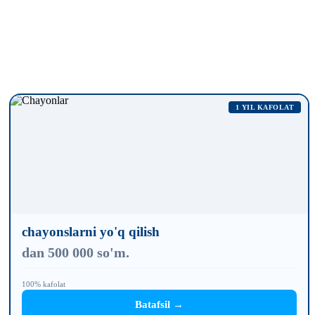
1 YIL KAFOLAT
chayonslarni yo'q qilish
dan 500 000 so'm.
100% kafolat
Batafsil →