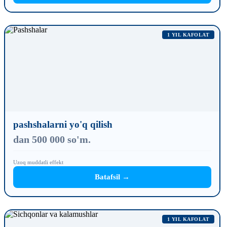
1 YIL KAFOLAT
pashshalarni yo'q qilish
dan 500 000 so'm.
Uzoq muddatli effekt
Batafsil →
1 YIL KAFOLAT