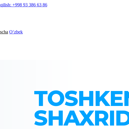
qilish: +998 93 386 63 86
scha
Oʻzbek
TOSHKE
SHAXRI