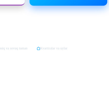
ssiq va sovuq tuman
Kvartiralar va uylar
nfeksiya xizmati
mukammal natijani ta'minlaydi. Ko'pchilikni
Toshkentda
ni hal qilishga imkon beradi. Davlat tuzilmasi
Toshkent sanitariya-
eng qamrovli
dezinfeksiya binolar Toshkent
va samarali
kemiruvchilar va
 narxi
yoki mutaxassislar bilan bog'laning.