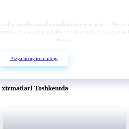
Shoshilinch yordam kerakmi
ntda
har qanday zararkunandalardan
xalos bo'lasiz. Tezkor 
boramiz, xavfsiz preparatlardan foydalanamiz va 12 oygacha 
beramiz.
Bizga qo'ng'iroq qiling
Telegram'ga yozish
a xizmatlari Toshkentda