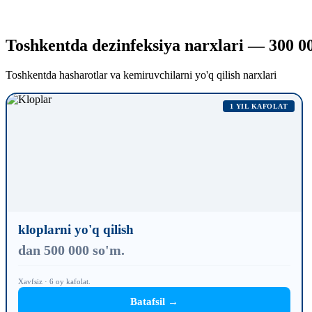
Toshkentda dezinfeksiya narxlari — 300 00
Toshkentda hasharotlar va kemiruvchilarni yo'q qilish narxlari
1 YIL KAFOLAT
kloplarni yo'q qilish
dan 500 000 so'm.
Xavfsiz · 6 oy kafolat.
Batafsil →