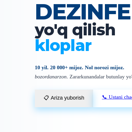
DEZINFE
yo'q qilish
chayonlar
10 yil. 20 000+ mijoz. Nol norozi mijoz.
bozordanarzon
. Zararkunandalar butunlay yo
📞 Ustani cha
📋 Ariza yuborish