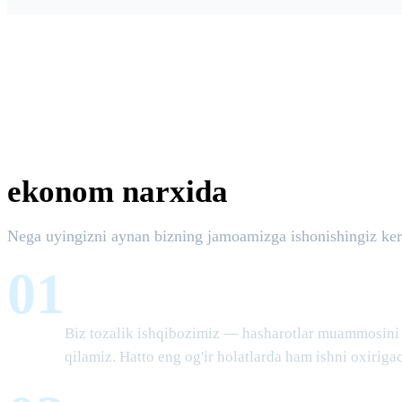
ekonom narxida
Nega uyingizni aynan bizning jamoamizga ishonishingiz ker
01
Hech qanday yarim chora yo'q
Biz tozalik ishqibozimiz — hasharotlar muammosini 
qilamiz. Hatto eng og'ir holatlarda ham ishni oxirig