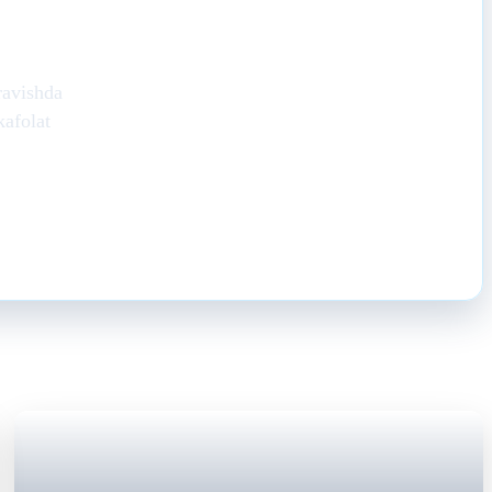
?
ravishda
kafolat