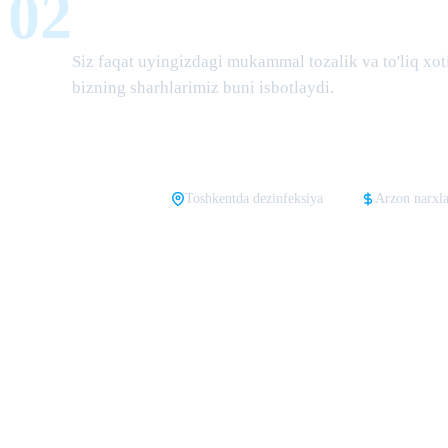
02
Natija, jarayon emas
Siz faqat uyingizdagi mukammal tozalik va to'liq xoti
bizning sharhlarimiz buni isbotlaydi.
Toshkentda dezinfeksiya
Arzon narxla
Toshkentda dezinfeksiya
— bu tozalik va xavfsizlik kafolati. Agar sizga s
dezinfeksiya narxlari
qiziqtiradi, va biz shaffof narxlar ro'yxatini ta
epidemiologiya stansiyasi (SES)
dan farqli o'laroq, bizning xususiy
Sani
hasharotlarga qarshi ishlov berish
— bizning profilimiz. Bugun bizning 