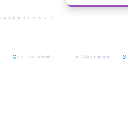
rjamlik uchun to'laysiz. Va
r
Hasharotlar va kemiruvchilar
IV klass preparatlari
I
ifatli
Toshkentda kvartira dezinfeksiyasi
kerak bo'lsa, bizning
Toshkent dezi
klif qilamiz. Tez
uyga dezinfektorni chaqirish
murojaat qilgan kuni muammo
tar xizmati Toshkent
faqat hidsiz premium bio-preparatlardan foydalanadi. K
veb-saytimizda qanday narxda ekanligini bilib oling
professional dezinfeksiya