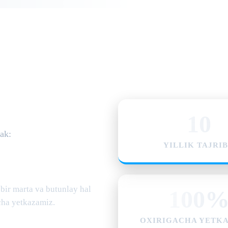
10
ak:
YILLIK TAJRI
bir marta va butunlay hal
100
acha yetkazamiz.
OXIRIGACHA YETK