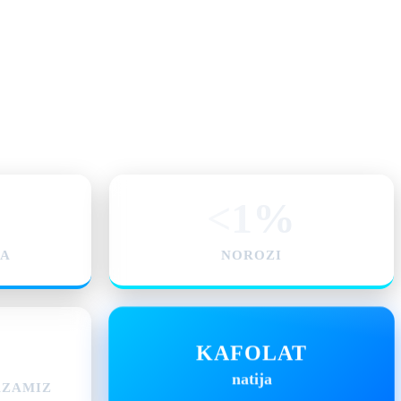
<1%
BA
NOROZI
%
KAFOLAT
natija
AZAMIZ