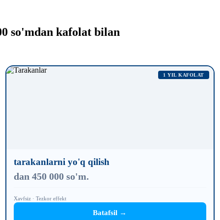
0 so'mdan kafolat bilan
1 YIL KAFOLAT
tarakanlarni yo'q qilish
dan 450 000 so'm.
Xavfsiz · Tezkor effekt
Batafsil →