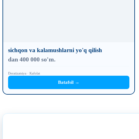
sichqon va kalamushlarni yo'q qilish
dan 400 000 so'm.
Deratizatsiya · Kafolat
Batafsil →