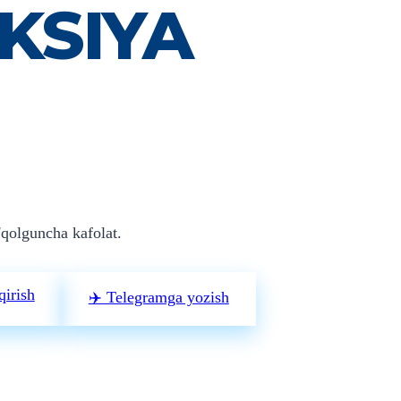
KSIYA
'qolguncha kafolat.
qirish
✈️ Telegramga yozish