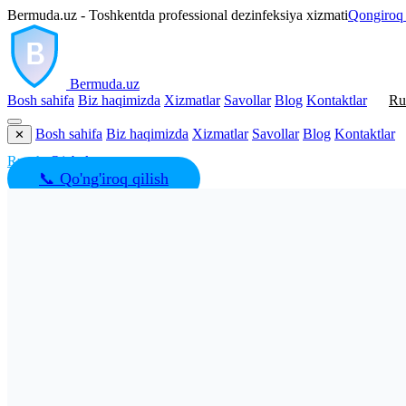
Bermuda.uz - Toshkentda professional dezinfeksiya xizmati
Qongiroq 
Bermuda
.uz
Bosh sahifa
Biz haqimizda
Xizmatlar
Savollar
Blog
Kontaktlar
Ru
Bosh sahifa
Biz haqimizda
Xizmatlar
Savollar
Blog
Kontaktlar
✕
Ruscha
Oʻzbek
📞 Qo'ng'iroq qilish