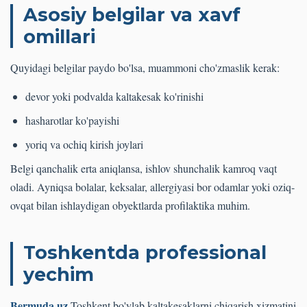
Asosiy belgilar va xavf
omillari
Quyidagi belgilar paydo bo'lsa, muammoni cho'zmaslik kerak:
devor yoki podvalda kaltakesak ko'rinishi
hasharotlar ko'payishi
yoriq va ochiq kirish joylari
Belgi qanchalik erta aniqlansa, ishlov shunchalik kamroq vaqt
oladi. Ayniqsa bolalar, keksalar, allergiyasi bor odamlar yoki oziq-
ovqat bilan ishlaydigan obyektlarda profilaktika muhim.
Toshkentda professional
yechim
Bermuda.uz
Toshkent bo'ylab kaltakesaklarni chiqarish xizmatini