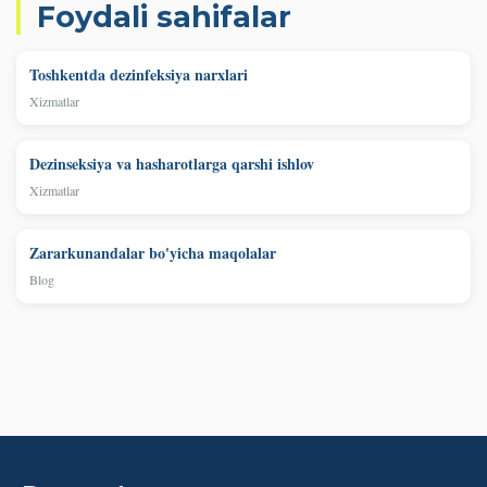
Foydali sahifalar
Toshkentda dezinfeksiya narxlari
Xizmatlar
Dezinseksiya va hasharotlarga qarshi ishlov
Xizmatlar
Zararkunandalar bo'yicha maqolalar
Blog