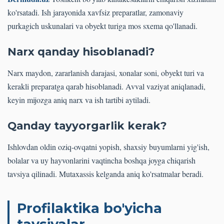
ko'rsatadi. Ish jarayonida xavfsiz preparatlar, zamonaviy
purkagich uskunalari va obyekt turiga mos sxema qo'llanadi.
Narx qanday hisoblanadi?
Narx maydon, zararlanish darajasi, xonalar soni, obyekt turi va
kerakli preparatga qarab hisoblanadi. Avval vaziyat aniqlanadi,
keyin mijozga aniq narx va ish tartibi aytiladi.
Qanday tayyorgarlik kerak?
Ishlovdan oldin oziq-ovqatni yopish, shaxsiy buyumlarni yig'ish,
bolalar va uy hayvonlarini vaqtincha boshqa joyga chiqarish
tavsiya qilinadi. Mutaxassis kelganda aniq ko'rsatmalar beradi.
Profilaktika bo'yicha