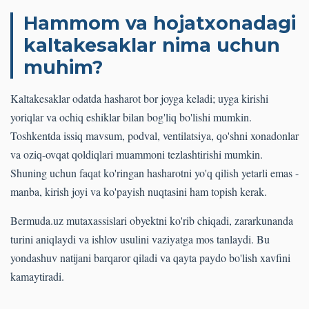
Hammom va hojatxonadagi
kaltakesaklar nima uchun
muhim?
Kaltakesaklar odatda hasharot bor joyga keladi; uyga kirishi
yoriqlar va ochiq eshiklar bilan bog'liq bo'lishi mumkin.
Toshkentda issiq mavsum, podval, ventilatsiya, qo'shni xonadonlar
va oziq-ovqat qoldiqlari muammoni tezlashtirishi mumkin.
Shuning uchun faqat ko'ringan hasharotni yo'q qilish yetarli emas -
manba, kirish joyi va ko'payish nuqtasini ham topish kerak.
Bermuda.uz mutaxassislari obyektni ko'rib chiqadi, zararkunanda
turini aniqlaydi va ishlov usulini vaziyatga mos tanlaydi. Bu
yondashuv natijani barqaror qiladi va qayta paydo bo'lish xavfini
kamaytiradi.