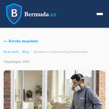
Bermuda
.uz
← Barcha maqolalar
Bosh sahifa
›
Blog
›
Hammom va hojatxonadagi kaltakesaklar
Yangilangan: 2026