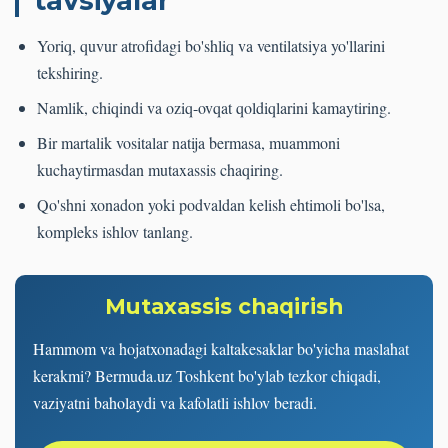
tavsiyalar
Yoriq, quvur atrofidagi bo'shliq va ventilatsiya yo'llarini
tekshiring.
Namlik, chiqindi va oziq-ovqat qoldiqlarini kamaytiring.
Bir martalik vositalar natija bermasa, muammoni
kuchaytirmasdan mutaxassis chaqiring.
Qo'shni xonadon yoki podvaldan kelish ehtimoli bo'lsa,
kompleks ishlov tanlang.
Mutaxassis chaqirish
Hammom va hojatxonadagi kaltakesaklar bo'yicha maslahat
kerakmi? Bermuda.uz Toshkent bo'ylab tezkor chiqadi,
vaziyatni baholaydi va kafolatli ishlov beradi.