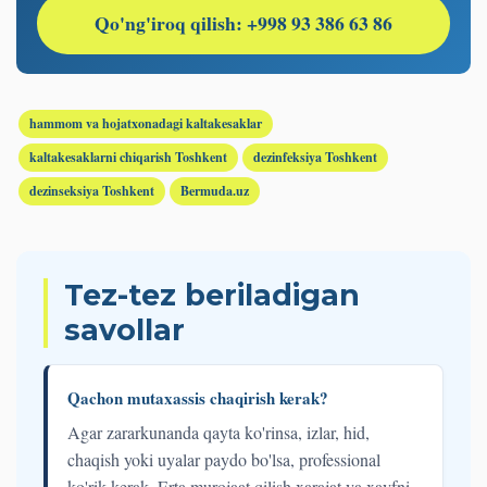
Qo'ng'iroq qilish: +998 93 386 63 86
hammom va hojatxonadagi kaltakesaklar
kaltakesaklarni chiqarish Toshkent
dezinfeksiya Toshkent
dezinseksiya Toshkent
Bermuda.uz
Tez-tez beriladigan
savollar
Qachon mutaxassis chaqirish kerak?
Agar zararkunanda qayta ko'rinsa, izlar, hid,
chaqish yoki uyalar paydo bo'lsa, professional
ko'rik kerak. Erta murojaat qilish xarajat va xavfni