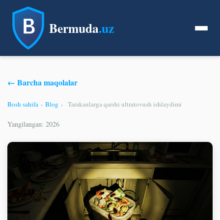
Bermuda
.uz
← Barcha maqolalar
Bosh sahifa
›
Blog
›
Tarakanlarga qarshi ultratovush ishlaydimi
Yangilangan: 2026