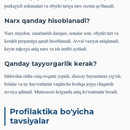
purkagich uskunalari va obyekt turiga mos sxema qo'llanadi.
Narx qanday hisoblanadi?
Narx maydon, zararlanish darajasi, xonalar soni, obyekt turi va
kerakli preparatga qarab hisoblanadi. Avval vaziyat aniqlanadi,
keyin mijozga aniq narx va ish tartibi aytiladi.
Qanday tayyorgarlik kerak?
Ishlovdan oldin oziq-ovqatni yopish, shaxsiy buyumlarni yig'ish,
bolalar va uy hayvonlarini vaqtincha boshqa joyga chiqarish
tavsiya qilinadi. Mutaxassis kelganda aniq ko'rsatmalar beradi.
Profilaktika bo'yicha
tavsiyalar