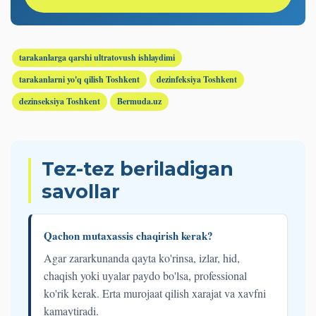
tarakanlarga qarshi ultratovush ishlaydimi
tarakanlarni yo'q qilish Toshkent
dezinfeksiya Toshkent
dezinseksiya Toshkent
Bermuda.uz
Tez-tez beriladigan
savollar
Qachon mutaxassis chaqirish kerak?
Agar zararkunanda qayta ko'rinsa, izlar, hid,
chaqish yoki uyalar paydo bo'lsa, professional
ko'rik kerak. Erta murojaat qilish xarajat va xavfni
kamaytiradi.