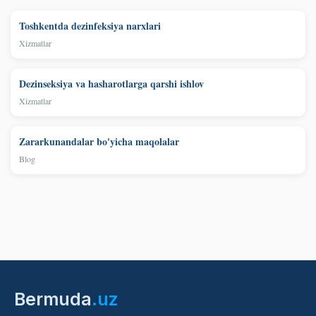
Toshkentda dezinfeksiya narxlari
Xizmatlar
Dezinseksiya va hasharotlarga qarshi ishlov
Xizmatlar
Zararkunandalar bo'yicha maqolalar
Blog
Bermuda
.uz