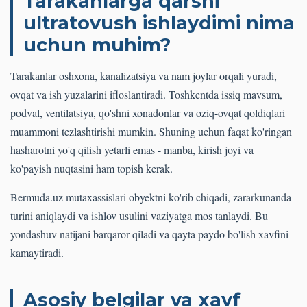
Tarakanlarga qarshi
ultratovush ishlaydimi nima
uchun muhim?
Tarakanlar oshxona, kanalizatsiya va nam joylar orqali yuradi,
ovqat va ish yuzalarini ifloslantiradi. Toshkentda issiq mavsum,
podval, ventilatsiya, qo'shni xonadonlar va oziq-ovqat qoldiqlari
muammoni tezlashtirishi mumkin. Shuning uchun faqat ko'ringan
hasharotni yo'q qilish yetarli emas - manba, kirish joyi va
ko'payish nuqtasini ham topish kerak.
Bermuda.uz mutaxassislari obyektni ko'rib chiqadi, zararkunanda
turini aniqlaydi va ishlov usulini vaziyatga mos tanlaydi. Bu
yondashuv natijani barqaror qiladi va qayta paydo bo'lish xavfini
kamaytiradi.
Asosiy belgilar va xavf