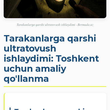
Tarakanlarga qarshi ultratovush ishlaydimi - Bermuda.uz
Tarakanlarga qarshi
ultratovush
ishlaydimi: Toshkent
uchun amaliy
qo'llanma