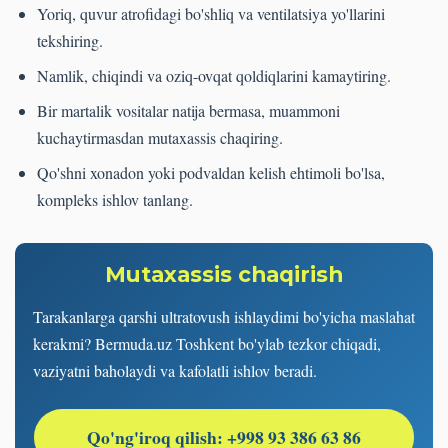
Yoriq, quvur atrofidagi bo'shliq va ventilatsiya yo'llarini
tekshiring.
Namlik, chiqindi va oziq-ovqat qoldiqlarini kamaytiring.
Bir martalik vositalar natija bermasa, muammoni
kuchaytirmasdan mutaxassis chaqiring.
Qo'shni xonadon yoki podvaldan kelish ehtimoli bo'lsa,
kompleks ishlov tanlang.
Mutaxassis chaqirish
Tarakanlarga qarshi ultratovush ishlaydimi bo'yicha maslahat
kerakmi? Bermuda.uz Toshkent bo'ylab tezkor chiqadi,
vaziyatni baholaydi va kafolatli ishlov beradi.
Qo'ng'iroq qilish: +998 93 386 63 86