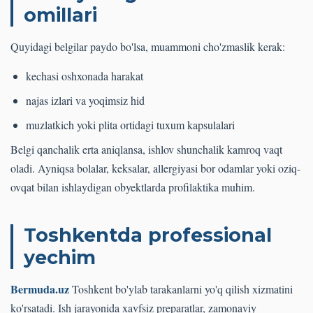
omillari
Quyidagi belgilar paydo bo'lsa, muammoni cho'zmaslik kerak:
kechasi oshxonada harakat
najas izlari va yoqimsiz hid
muzlatkich yoki plita ortidagi tuxum kapsulalari
Belgi qanchalik erta aniqlansa, ishlov shunchalik kamroq vaqt
oladi. Ayniqsa bolalar, keksalar, allergiyasi bor odamlar yoki oziq-
ovqat bilan ishlaydigan obyektlarda profilaktika muhim.
Toshkentda professional
yechim
Bermuda.uz
Toshkent bo'ylab tarakanlarni yo'q qilish xizmatini
ko'rsatadi. Ish jarayonida xavfsiz preparatlar, zamonaviy