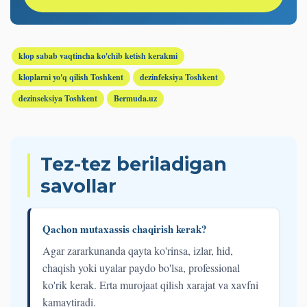
klop sabab vaqtincha ko'chib ketish kerakmi
kloplarni yo'q qilish Toshkent
dezinfeksiya Toshkent
dezinseksiya Toshkent
Bermuda.uz
Tez-tez beriladigan
savollar
Qachon mutaxassis chaqirish kerak?
Agar zararkunanda qayta ko'rinsa, izlar, hid,
chaqish yoki uyalar paydo bo'lsa, professional
ko'rik kerak. Erta murojaat qilish xarajat va xavfni
kamaytiradi.