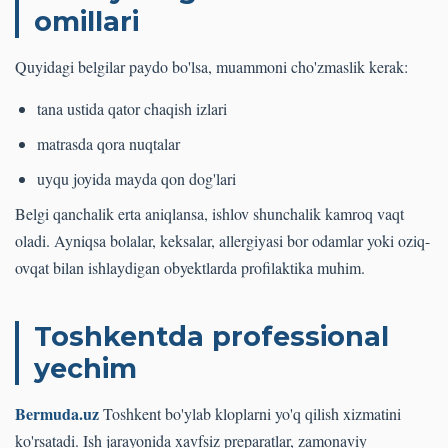
omillari
Quyidagi belgilar paydo bo'lsa, muammoni cho'zmaslik kerak:
tana ustida qator chaqish izlari
matrasda qora nuqtalar
uyqu joyida mayda qon dog'lari
Belgi qanchalik erta aniqlansa, ishlov shunchalik kamroq vaqt
oladi. Ayniqsa bolalar, keksalar, allergiyasi bor odamlar yoki oziq-
ovqat bilan ishlaydigan obyektlarda profilaktika muhim.
Toshkentda professional
yechim
Bermuda.uz
Toshkent bo'ylab kloplarni yo'q qilish xizmatini
ko'rsatadi. Ish jarayonida xavfsiz preparatlar, zamonaviy