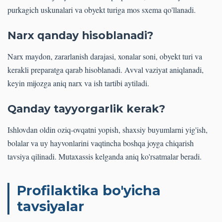
purkagich uskunalari va obyekt turiga mos sxema qo'llanadi.
Narx qanday hisoblanadi?
Narx maydon, zararlanish darajasi, xonalar soni, obyekt turi va
kerakli preparatga qarab hisoblanadi. Avval vaziyat aniqlanadi,
keyin mijozga aniq narx va ish tartibi aytiladi.
Qanday tayyorgarlik kerak?
Ishlovdan oldin oziq-ovqatni yopish, shaxsiy buyumlarni yig'ish,
bolalar va uy hayvonlarini vaqtincha boshqa joyga chiqarish
tavsiya qilinadi. Mutaxassis kelganda aniq ko'rsatmalar beradi.
Profilaktika bo'yicha
tavsiyalar