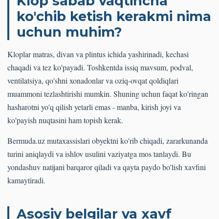
Klop sabab vaqtincha
ko'chib ketish kerakmi nima
uchun muhim?
Kloplar matras, divan va plintus ichida yashirinadi, kechasi
chaqadi va tez ko'payadi. Toshkentda issiq mavsum, podval,
ventilatsiya, qo'shni xonadonlar va oziq-ovqat qoldiqlari
muammoni tezlashtirishi mumkin. Shuning uchun faqat ko'ringan
hasharotni yo'q qilish yetarli emas - manba, kirish joyi va
ko'payish nuqtasini ham topish kerak.
Bermuda.uz mutaxassislari obyektni ko'rib chiqadi, zararkunanda
turini aniqlaydi va ishlov usulini vaziyatga mos tanlaydi. Bu
yondashuv natijani barqaror qiladi va qayta paydo bo'lish xavfini
kamaytiradi.
Asosiy belgilar va xavf