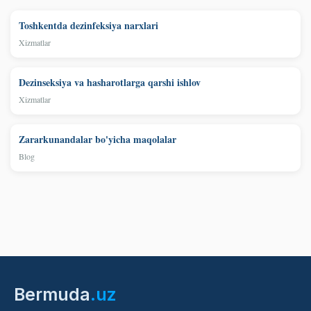
Toshkentda dezinfeksiya narxlari
Xizmatlar
Dezinseksiya va hasharotlarga qarshi ishlov
Xizmatlar
Zararkunandalar bo'yicha maqolalar
Blog
Bermuda
.uz