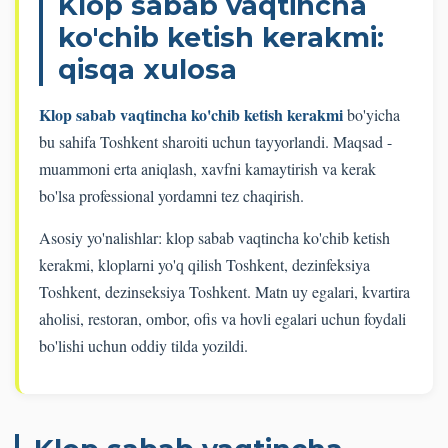
Klop sabab vaqtincha
ko'chib ketish kerakmi:
qisqa xulosa
Klop sabab vaqtincha ko'chib ketish kerakmi
bo'yicha
bu sahifa Toshkent sharoiti uchun tayyorlandi. Maqsad -
muammoni erta aniqlash, xavfni kamaytirish va kerak
bo'lsa professional yordamni tez chaqirish.
Asosiy yo'nalishlar: klop sabab vaqtincha ko'chib ketish
kerakmi, kloplarni yo'q qilish Toshkent, dezinfeksiya
Toshkent, dezinseksiya Toshkent. Matn uy egalari, kvartira
aholisi, restoran, ombor, ofis va hovli egalari uchun foydali
bo'lishi uchun oddiy tilda yozildi.