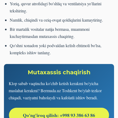
Yoriq, quvur atrofidagi bo'shliq va ventilatsiya yo'llarini
tekshiring.
Namlik, chiqindi va oziq-ovqat qoldiqlarini kamaytiring.
Bir martalik vositalar natija bermasa, muammoni
kuchaytirmasdan mutaxassis chaqiring.
Qo'shni xonadon yoki podvaldan kelish ehtimoli bo'lsa,
kompleks ishlov tanlang.
Mutaxassis chaqirish
Klop sabab vaqtincha ko'chib ketish kerakmi bo'yicha
maslahat kerakmi? Bermuda.uz Toshkent bo'ylab tezkor
chiqadi, vaziyatni baholaydi va kafolatli ishlov beradi.
Qo'ng'iroq qilish: +998 93 386 63 86