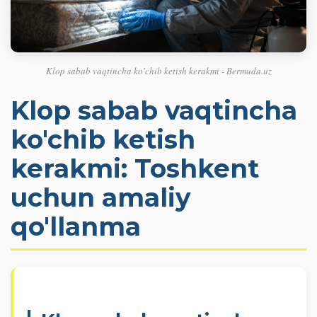
Klop sabab vaqtincha ko'chib ketish kerakmi - Bermuda.uz
Klop sabab vaqtincha
ko'chib ketish
kerakmi: Toshkent
uchun amaliy
qo'llanma