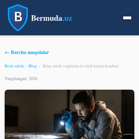
Bermuda
.uz
← Barcha maqolalar
Bosh sahifa
›
Blog
›
Klop sabab vaqtincha ko'chib ketish kerakmi
Yangilangan: 2026