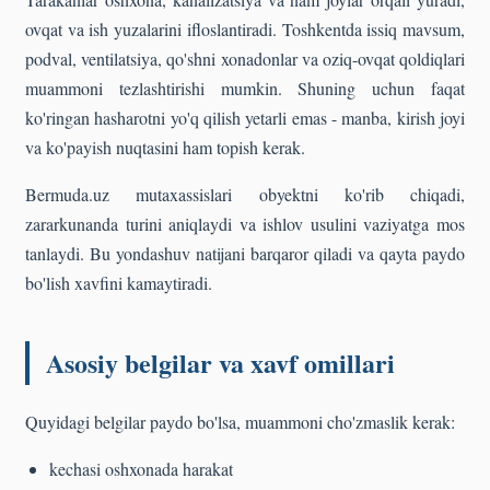
ovqat va ish yuzalarini ifloslantiradi. Toshkentda issiq mavsum,
podval, ventilatsiya, qo'shni xonadonlar va oziq-ovqat qoldiqlari
muammoni tezlashtirishi mumkin. Shuning uchun faqat
ko'ringan hasharotni yo'q qilish yetarli emas - manba, kirish joyi
va ko'payish nuqtasini ham topish kerak.
Bermuda.uz mutaxassislari obyektni ko'rib chiqadi,
zararkunanda turini aniqlaydi va ishlov usulini vaziyatga mos
tanlaydi. Bu yondashuv natijani barqaror qiladi va qayta paydo
bo'lish xavfini kamaytiradi.
Asosiy belgilar va xavf omillari
Quyidagi belgilar paydo bo'lsa, muammoni cho'zmaslik kerak:
kechasi oshxonada harakat