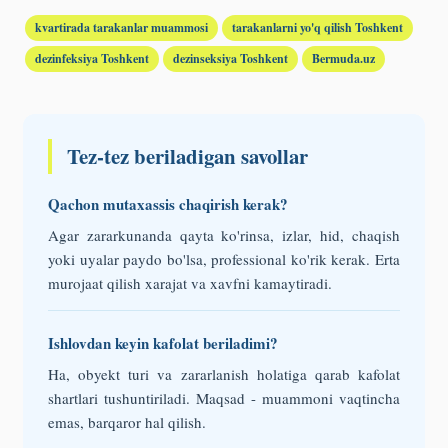
kvartirada tarakanlar muammosi
tarakanlarni yo'q qilish Toshkent
dezinfeksiya Toshkent
dezinseksiya Toshkent
Bermuda.uz
Tez-tez beriladigan savollar
Qachon mutaxassis chaqirish kerak?
Agar zararkunanda qayta ko'rinsa, izlar, hid, chaqish
yoki uyalar paydo bo'lsa, professional ko'rik kerak. Erta
murojaat qilish xarajat va xavfni kamaytiradi.
Ishlovdan keyin kafolat beriladimi?
Ha, obyekt turi va zararlanish holatiga qarab kafolat
shartlari tushuntiriladi. Maqsad - muammoni vaqtincha
emas, barqaror hal qilish.