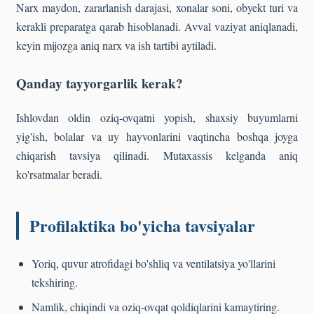
Narx maydon, zararlanish darajasi, xonalar soni, obyekt turi va
kerakli preparatga qarab hisoblanadi. Avval vaziyat aniqlanadi,
keyin mijozga aniq narx va ish tartibi aytiladi.
Qanday tayyorgarlik kerak?
Ishlovdan oldin oziq-ovqatni yopish, shaxsiy buyumlarni
yig'ish, bolalar va uy hayvonlarini vaqtincha boshqa joyga
chiqarish tavsiya qilinadi. Mutaxassis kelganda aniq
ko'rsatmalar beradi.
Profilaktika bo'yicha tavsiyalar
Yoriq, quvur atrofidagi bo'shliq va ventilatsiya yo'llarini
tekshiring.
Namlik, chiqindi va oziq-ovqat qoldiqlarini kamaytiring.