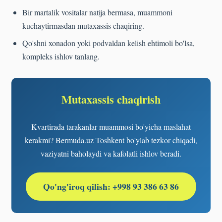
Bir martalik vositalar natija bermasa, muammoni
kuchaytirmasdan mutaxassis chaqiring.
Qo'shni xonadon yoki podvaldan kelish ehtimoli bo'lsa,
kompleks ishlov tanlang.
Mutaxassis chaqirish
Kvartirada tarakanlar muammosi bo'yicha maslahat
kerakmi? Bermuda.uz Toshkent bo'ylab tezkor chiqadi,
vaziyatni baholaydi va kafolatli ishlov beradi.
Qo'ng'iroq qilish: +998 93 386 63 86