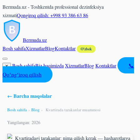
Bermuda.uz - Toshkentda professional dezinfeksiya
xizmati
Qongiroq qilish: +998 93 386 63 86
Bermuda
.uz
Bosh sahifa
Xizmatlar
Blog
Kontaktlar
O'zbek
📞
Bosh sahifa
Biz haqimizda
Xizmatlar
Blog
Kontaktlar
✕
Qoʻngʻiroq qilish
← Barcha maqolalar
Bosh sahifa
›
Blog
›
Kvartirada tarakanlar muammosi
Yangilangan: 2026