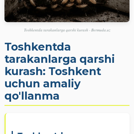
Toshkentda tarakanlarga qarshi kurash - Bermuda.uz
Toshkentda
tarakanlarga qarshi
kurash: Toshkent
uchun amaliy
qo'llanma