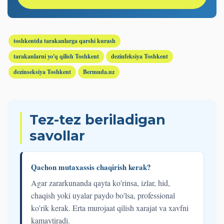
toshkentda tarakanlarga qarshi kurash
tarakanlarni yo'q qilish Toshkent
dezinfeksiya Toshkent
dezinseksiya Toshkent
Bermuda.uz
Tez-tez beriladigan
savollar
Qachon mutaxassis chaqirish kerak?
Agar zararkunanda qayta ko'rinsa, izlar, hid,
chaqish yoki uyalar paydo bo'lsa, professional
ko'rik kerak. Erta murojaat qilish xarajat va xavfni
kamaytiradi.