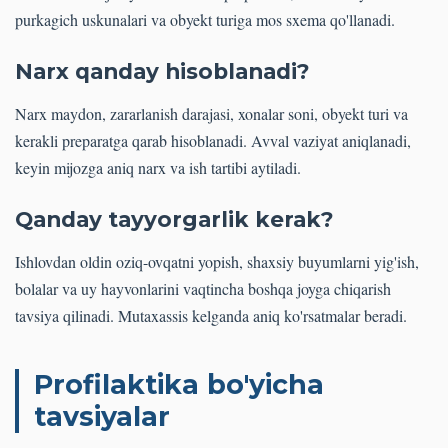
purkagich uskunalari va obyekt turiga mos sxema qo'llanadi.
Narx qanday hisoblanadi?
Narx maydon, zararlanish darajasi, xonalar soni, obyekt turi va
kerakli preparatga qarab hisoblanadi. Avval vaziyat aniqlanadi,
keyin mijozga aniq narx va ish tartibi aytiladi.
Qanday tayyorgarlik kerak?
Ishlovdan oldin oziq-ovqatni yopish, shaxsiy buyumlarni yig'ish,
bolalar va uy hayvonlarini vaqtincha boshqa joyga chiqarish
tavsiya qilinadi. Mutaxassis kelganda aniq ko'rsatmalar beradi.
Profilaktika bo'yicha
tavsiyalar