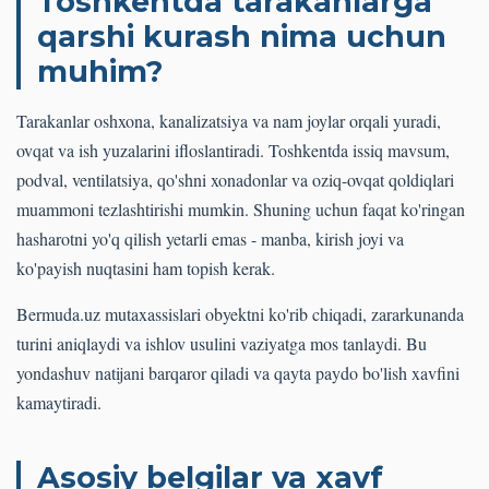
Toshkentda tarakanlarga
qarshi kurash nima uchun
muhim?
Tarakanlar oshxona, kanalizatsiya va nam joylar orqali yuradi,
ovqat va ish yuzalarini ifloslantiradi. Toshkentda issiq mavsum,
podval, ventilatsiya, qo'shni xonadonlar va oziq-ovqat qoldiqlari
muammoni tezlashtirishi mumkin. Shuning uchun faqat ko'ringan
hasharotni yo'q qilish yetarli emas - manba, kirish joyi va
ko'payish nuqtasini ham topish kerak.
Bermuda.uz mutaxassislari obyektni ko'rib chiqadi, zararkunanda
turini aniqlaydi va ishlov usulini vaziyatga mos tanlaydi. Bu
yondashuv natijani barqaror qiladi va qayta paydo bo'lish xavfini
kamaytiradi.
Asosiy belgilar va xavf