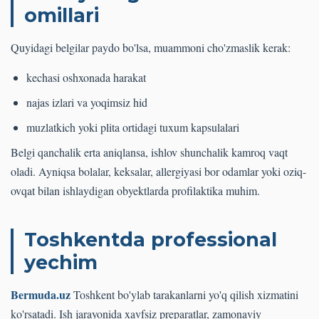
omillari
Quyidagi belgilar paydo bo'lsa, muammoni cho'zmaslik kerak:
kechasi oshxonada harakat
najas izlari va yoqimsiz hid
muzlatkich yoki plita ortidagi tuxum kapsulalari
Belgi qanchalik erta aniqlansa, ishlov shunchalik kamroq vaqt
oladi. Ayniqsa bolalar, keksalar, allergiyasi bor odamlar yoki oziq-
ovqat bilan ishlaydigan obyektlarda profilaktika muhim.
Toshkentda professional
yechim
Bermuda.uz
Toshkent bo'ylab tarakanlarni yo'q qilish xizmatini
ko'rsatadi. Ish jarayonida xavfsiz preparatlar, zamonaviy