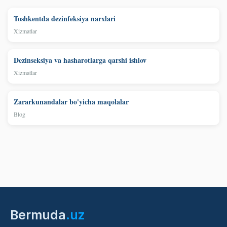
Toshkentda dezinfeksiya narxlari
Xizmatlar
Dezinseksiya va hasharotlarga qarshi ishlov
Xizmatlar
Zararkunandalar bo'yicha maqolalar
Blog
Bermuda
.uz