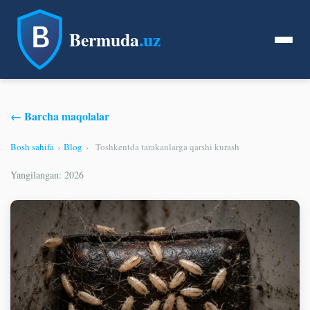
Bermuda
.uz
← Barcha maqolalar
Bosh sahifa
›
Blog
›
Toshkentda tarakanlarga qarshi kurash
Yangilangan: 2026