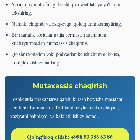
Yoriq, quvur atrofidagi bo'shliq va ventilatsiya yo'llarini
tekshiring.
Namlik, chiqindi va oziq-ovqat qoldiqlarini kamaytiring.
Bir martalik vositalar natija bermasa, muammoni
kuchaytirmasdan mutaxassis chaqiring.
Qo'shni xonadon yoki podvaldan kelish ehtimoli bo'lsa,
kompleks ishlov tanlang.
Mutaxassis chaqirish
Toshkentda tarakanlarga qarshi kurash bo'yicha maslahat
kerakmi? Bermuda.uz Toshkent bo'ylab tezkor chiqadi,
vaziyatni baholaydi va kafolatli ishlov beradi.
Qo'ng'iroq qilish: +998 93 386 63 86