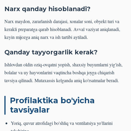
Narx qanday hisoblanadi?
Narx maydon, zararlanish darajasi, xonalar soni, obyekt turi va
kerakli preparatga qarab hisoblanadi. Avval vaziyat aniqlanadi,
keyin mijozga aniq narx va ish tartibi aytiladi.
Qanday tayyorgarlik kerak?
Ishlovdan oldin oziq-ovqatni yopish, shaxsiy buyumlarni yig'ish,
bolalar va uy hayvonlarini vaqtincha boshqa joyga chiqarish
tavsiya qilinadi. Mutaxassis kelganda aniq ko'rsatmalar beradi.
Profilaktika bo'yicha
tavsiyalar
Yoriq, quvur atrofidagi bo'shliq va ventilatsiya yo'llarini
tekshiring.