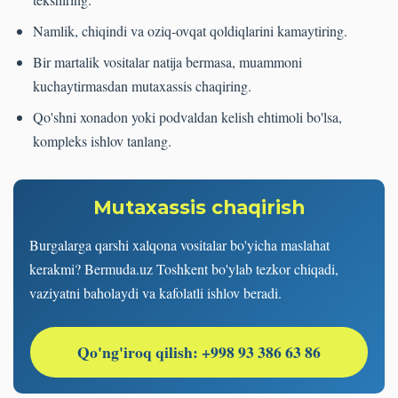
Namlik, chiqindi va oziq-ovqat qoldiqlarini kamaytiring.
Bir martalik vositalar natija bermasa, muammoni
kuchaytirmasdan mutaxassis chaqiring.
Qo'shni xonadon yoki podvaldan kelish ehtimoli bo'lsa,
kompleks ishlov tanlang.
Mutaxassis chaqirish
Burgalarga qarshi xalqona vositalar bo'yicha maslahat
kerakmi? Bermuda.uz Toshkent bo'ylab tezkor chiqadi,
vaziyatni baholaydi va kafolatli ishlov beradi.
Qo'ng'iroq qilish: +998 93 386 63 86