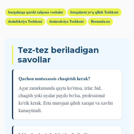
burgalarga qarshi xalqona vositalar
burgalarni yo'q qilish Toshkent
dezinfeksiya Toshkent
dezinseksiya Toshkent
Bermuda.uz
Tez-tez beriladigan
savollar
Qachon mutaxassis chaqirish kerak?
Agar zararkunanda qayta ko'rinsa, izlar, hid,
chaqish yoki uyalar paydo bo'lsa, professional
ko'rik kerak. Erta murojaat qilish xarajat va xavfni
kamaytiradi.