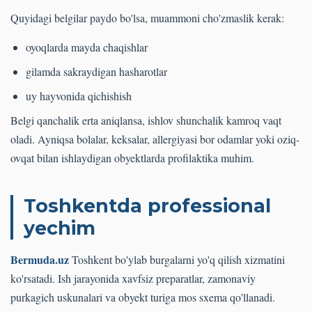
Quyidagi belgilar paydo bo'lsa, muammoni cho'zmaslik kerak:
oyoqlarda mayda chaqishlar
gilamda sakraydigan hasharotlar
uy hayvonida qichishish
Belgi qanchalik erta aniqlansa, ishlov shunchalik kamroq vaqt
oladi. Ayniqsa bolalar, keksalar, allergiyasi bor odamlar yoki oziq-
ovqat bilan ishlaydigan obyektlarda profilaktika muhim.
Toshkentda professional
yechim
Bermuda.uz
Toshkent bo'ylab burgalarni yo'q qilish xizmatini
ko'rsatadi. Ish jarayonida xavfsiz preparatlar, zamonaviy
purkagich uskunalari va obyekt turiga mos sxema qo'llanadi.