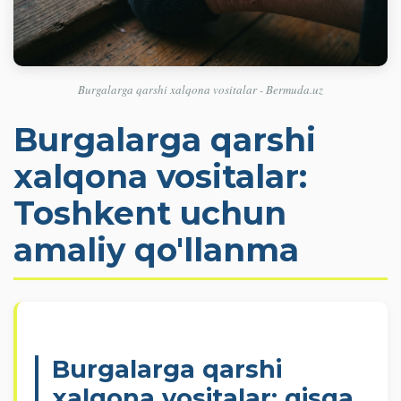
Burgalarga qarshi xalqona vositalar - Bermuda.uz
Burgalarga qarshi
xalqona vositalar:
Toshkent uchun
amaliy qo'llanma
Burgalarga qarshi
xalqona vositalar: qisqa