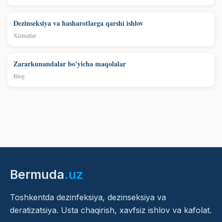
Dezinseksiya va hasharotlarga qarshi ishlov
Xizmatlar
Zararkunandalar bo'yicha maqolalar
Blog
Bermuda
.uz
Toshkentda dezinfeksiya, dezinseksiya va
deratizatsiya. Usta chaqirish, xavfsiz ishlov va kafolat.