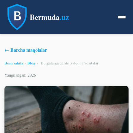
Bermuda
.uz
← Barcha maqolalar
Bosh sahifa
›
Blog
›
Burgalarga qarshi xalqona vositalar
Yangilangan: 2026