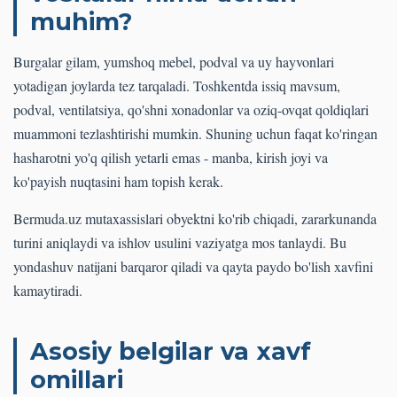
muhim?
Burgalar gilam, yumshoq mebel, podval va uy hayvonlari
yotadigan joylarda tez tarqaladi. Toshkentda issiq mavsum,
podval, ventilatsiya, qo'shni xonadonlar va oziq-ovqat qoldiqlari
muammoni tezlashtirishi mumkin. Shuning uchun faqat ko'ringan
hasharotni yo'q qilish yetarli emas - manba, kirish joyi va
ko'payish nuqtasini ham topish kerak.
Bermuda.uz mutaxassislari obyektni ko'rib chiqadi, zararkunanda
turini aniqlaydi va ishlov usulini vaziyatga mos tanlaydi. Bu
yondashuv natijani barqaror qiladi va qayta paydo bo'lish xavfini
kamaytiradi.
Asosiy belgilar va xavf
omillari