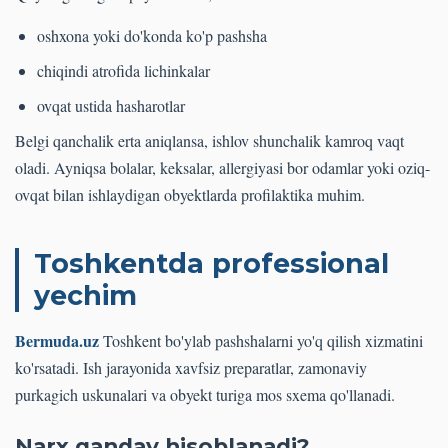
oshxona yoki do'konda ko'p pashsha
chiqindi atrofida lichinkalar
ovqat ustida hasharotlar
Belgi qanchalik erta aniqlansa, ishlov shunchalik kamroq vaqt
oladi. Ayniqsa bolalar, keksalar, allergiyasi bor odamlar yoki oziq-
ovqat bilan ishlaydigan obyektlarda profilaktika muhim.
Toshkentda professional
yechim
Bermuda.uz
Toshkent bo'ylab pashshalarni yo'q qilish xizmatini
ko'rsatadi. Ish jarayonida xavfsiz preparatlar, zamonaviy
purkagich uskunalari va obyekt turiga mos sxema qo'llanadi.
Narx qanday hisoblanadi?