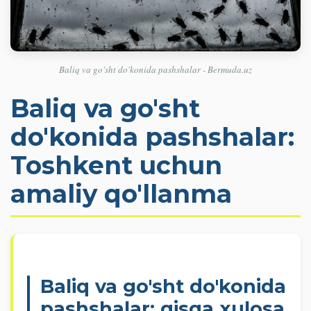
Baliq va go'sht do'konida pashshalar - Bermuda.uz
Baliq va go'sht
do'konida pashshalar:
Toshkent uchun
amaliy qo'llanma
Baliq va go'sht do'konida
pashshalar: qisqa xulosa