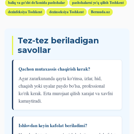
baliq va go'sht do'konida pashshalar
pashshalarni yo'q qilish Toshkent
dezinfeksiya Toshkent
dezinseksiya Toshkent
Bermuda.uz
Tez-tez beriladigan
savollar
Qachon mutaxassis chaqirish kerak?
Agar zararkunanda qayta ko'rinsa, izlar, hid,
chaqish yoki uyalar paydo bo'lsa, professional
ko'rik kerak. Erta murojaat qilish xarajat va xavfni
kamaytiradi.
Ishlovdan keyin kafolat beriladimi?