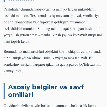
Pashshalar chiqindi, oziq-ovqat va nam joylardan mikroblarni
tashishi mumkin. Toshkentda issiq mavsum, podval, ventilatsiya,
qo'shni xonadonlar va oziq-ovqat qoldiqlari muammoni
tezlashtirishi mumkin. Shuning uchun faqat ko'ringan hasharotni
yo'q qilish yetarli emas - manba, kirish joyi va ko'payish nuqtasini
ham topish kerak.
Bermuda.uz mutaxassislari obyektni ko'rib chiqadi, zararkunanda
turini aniqlaydi va ishlov usulini vaziyatga mos tanlaydi. Bu
yondashuv natijani barqaror qiladi va qayta paydo bo'lish xavfini
kamaytiradi.
Asosiy belgilar va xavf
omillari
Quyidagi belgilar paydo bo'lsa, muammoni cho'zmaslik kerak: