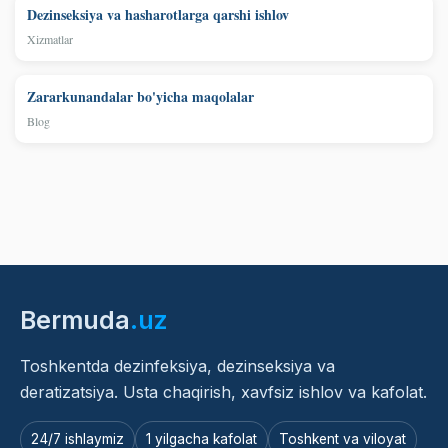
Dezinseksiya va hasharotlarga qarshi ishlov
Xizmatlar
Zararkunandalar bo'yicha maqolalar
Blog
Bermuda
.uz
Toshkentda dezinfeksiya, dezinseksiya va
deratizatsiya. Usta chaqirish, xavfsiz ishlov va kafolat.
24/7 ishlaymiz
1 yilgacha kafolat
Toshkent va viloyat