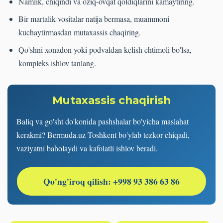
Namlik, chiqindi va oziq-ovqat qoldiqlarini kamaytiring.
Bir martalik vositalar natija bermasa, muammoni
kuchaytirmasdan mutaxassis chaqiring.
Qo'shni xonadon yoki podvaldan kelish ehtimoli bo'lsa,
kompleks ishlov tanlang.
Mutaxassis chaqirish
Baliq va go'sht do'konida pashshalar bo'yicha maslahat
kerakmi? Bermuda.uz Toshkent bo'ylab tezkor chiqadi,
vaziyatni baholaydi va kafolatli ishlov beradi.
Qo'ng'iroq qilish: +998 93 386 63 86