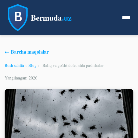
Bermuda
.uz
← Barcha maqolalar
Bosh sahifa
›
Blog
›
Baliq va go'sht do'konida pashshalar
Yangilangan: 2026