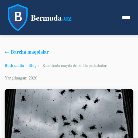
Bermuda
.uz
← Barcha maqolalar
Bosh sahifa
›
Blog
›
Kvartirada mayda drozofila pashshalari
Yangilangan: 2026