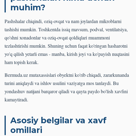
muhim?
Pashshalar chiqindi, oziq-ovqat va nam joylardan mikroblarni
tashishi mumkin. Toshkentda issiq mavsum, podval, ventilatsiya,
qo'shni xonadonlar va oziq-ovqat qoldiqlari muammoni
tezlashtirishi mumkin. Shuning uchun faqat ko'ringan hasharotni
yo'q qilish yetarli emas - manba, kirish joyi va ko'payish nuqtasini
ham topish kerak.
Bermuda.uz mutaxassislari obyektni ko'rib chiqadi, zararkunanda
turini aniqlaydi va ishlov usulini vaziyatga mos tanlaydi. Bu
yondashuv natijani barqaror qiladi va qayta paydo bo'lish xavfini
kamaytiradi.
Asosiy belgilar va xavf
omillari