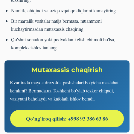
Namlik, chiqindi va oziq-ovqat qoldiqlarini kamaytiring.
Bir martalik vositalar natija bermasa, muammoni
kuchaytirmasdan mutaxassis chaqiring.
Qo'shni xonadon yoki podvaldan kelish ehtimoli bo'lsa,
kompleks ishlov tanlang.
Mutaxassis chaqirish
Kvartirada mayda drozofila pashshalari bo'yicha maslahat
kerakmi? Bermuda.uz Toshkent bo'ylab tezkor chiqadi,
vaziyatni baholaydi va kafolatli ishlov beradi.
Qo'ng'iroq qilish: +998 93 386 63 86