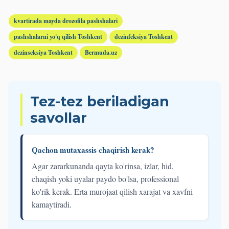
kvartirada mayda drozofila pashshalari
pashshalarni yo'q qilish Toshkent
dezinfeksiya Toshkent
dezinseksiya Toshkent
Bermuda.uz
Tez-tez beriladigan
savollar
Qachon mutaxassis chaqirish kerak?
Agar zararkunanda qayta ko'rinsa, izlar, hid,
chaqish yoki uyalar paydo bo'lsa, professional
ko'rik kerak. Erta murojaat qilish xarajat va xavfni
kamaytiradi.