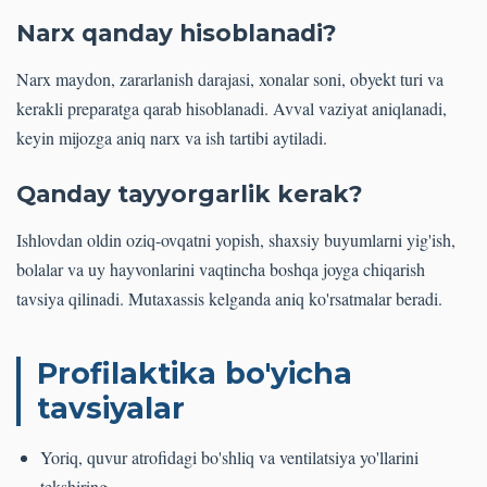
Narx qanday hisoblanadi?
Narx maydon, zararlanish darajasi, xonalar soni, obyekt turi va
kerakli preparatga qarab hisoblanadi. Avval vaziyat aniqlanadi,
keyin mijozga aniq narx va ish tartibi aytiladi.
Qanday tayyorgarlik kerak?
Ishlovdan oldin oziq-ovqatni yopish, shaxsiy buyumlarni yig'ish,
bolalar va uy hayvonlarini vaqtincha boshqa joyga chiqarish
tavsiya qilinadi. Mutaxassis kelganda aniq ko'rsatmalar beradi.
Profilaktika bo'yicha
tavsiyalar
Yoriq, quvur atrofidagi bo'shliq va ventilatsiya yo'llarini
tekshiring.