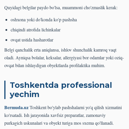
Quyidagi belgilar paydo bo'lsa, muammoni cho'zmaslik kerak:
oshxona yoki do'konda ko'p pashsha
chiqindi atrofida lichinkalar
ovqat ustida hasharotlar
Belgi qanchalik erta aniqlansa, ishlov shunchalik kamroq vaqt
oladi. Ayniqsa bolalar, keksalar, allergiyasi bor odamlar yoki oziq-
ovqat bilan ishlaydigan obyektlarda profilaktika muhim.
Toshkentda professional
yechim
Bermuda.uz
Toshkent bo'ylab pashshalarni yo'q qilish xizmatini
ko'rsatadi. Ish jarayonida xavfsiz preparatlar, zamonaviy
purkagich uskunalari va obyekt turiga mos sxema qo'llanadi.