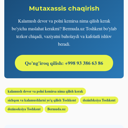
Mutaxassis chaqirish
Kalamush devor va polni kemirsa nima qilish kerak
bo'yicha maslahat kerakmi? Bermuda.uz Toshkent bo'ylab
tezkor chiqadi, vaziyatni baholaydi va kafolatli ishlov
beradi.
Qo'ng'iroq qilish: +998 93 386 63 86
kalamush devor va polni kemirsa nima qilish kerak
sichqon va kalamushlarni yo'q qilish Toshkent
dezinfeksiya Toshkent
dezinseksiya Toshkent
Bermuda.uz