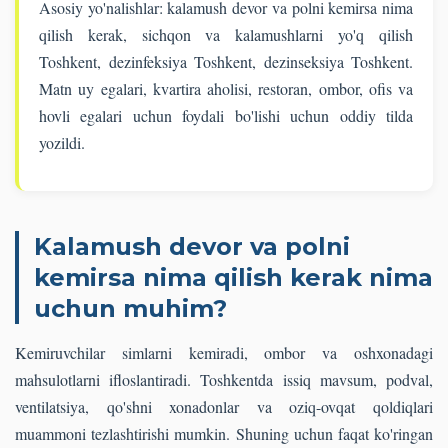
Asosiy yo'nalishlar: kalamush devor va polni kemirsa nima
qilish kerak, sichqon va kalamushlarni yo'q qilish
Toshkent, dezinfeksiya Toshkent, dezinseksiya Toshkent.
Matn uy egalari, kvartira aholisi, restoran, ombor, ofis va
hovli egalari uchun foydali bo'lishi uchun oddiy tilda
yozildi.
Kalamush devor va polni
kemirsa nima qilish kerak nima
uchun muhim?
Kemiruvchilar simlarni kemiradi, ombor va oshxonadagi
mahsulotlarni ifloslantiradi. Toshkentda issiq mavsum, podval,
ventilatsiya, qo'shni xonadonlar va oziq-ovqat qoldiqlari
muammoni tezlashtirishi mumkin. Shuning uchun faqat ko'ringan