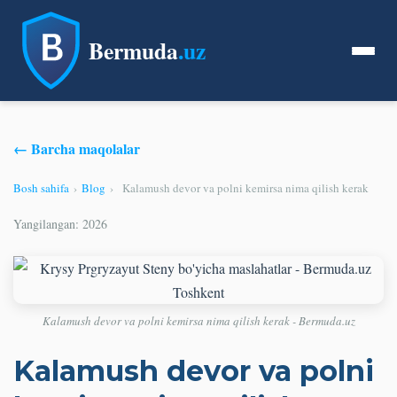
Bermuda
.uz
← Barcha maqolalar
Bosh sahifa
›
Blog
›
Kalamush devor va polni kemirsa nima qilish kerak
Yangilangan: 2026
Kalamush devor va polni kemirsa nima qilish kerak - Bermuda.uz
Kalamush devor va polni