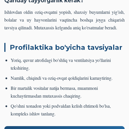
Qanday tayyorgarlik kerak?
Ishlovdan oldin oziq-ovqatni yopish, shaxsiy buyumlarni yig'ish,
bolalar va uy hayvonlarini vaqtincha boshqa joyga chiqarish
tavsiya qilinadi. Mutaxassis kelganda aniq ko'rsatmalar beradi.
Profilaktika bo'yicha tavsiyalar
Yoriq, quvur atrofidagi bo'shliq va ventilatsiya yo'llarini
tekshiring.
Namlik, chiqindi va oziq-ovqat qoldiqlarini kamaytiring.
Bir martalik vositalar natija bermasa, muammoni
kuchaytirmasdan mutaxassis chaqiring.
Qo'shni xonadon yoki podvaldan kelish ehtimoli bo'lsa,
kompleks ishlov tanlang.