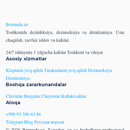
Bermuda
.uz
Toshkentda dezinfeksiya, dezinseksiya va deratizatsiya. Usta
chaqirish, xavfsiz ishlov va kafolat.
24/7 ishlaymiz
1 yilgacha kafolat
Toshkent va viloyat
Asosiy xizmatlar
Kloplarni yo'q qilish
Tarakanlarni yo'q qilish
Dezinseksiya
Deratizatsiya
Boshqa zararkunandalar
Chivinlar
Burgalar
Chayonlar
Kaltakesaklar
Aloqa
+998 93 386 63 86
Telegram
Blog
Русская версия
© 2026 Bermuda.uz. Xonadon, uy va hududlarga professional