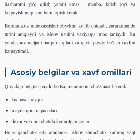
hasharotni yo'q qilish yetarli emas - manba, kirish joyi va
ko'payish nuqtasini ham topish kerak.
Bermuda.uz mutaxassislari obyektni ko'rib chiqadi, zararkunanda
turini aniqlaydi va ishlov usulini vaziyatga mos tanlaydi. Bu
yondashuv natijani barqaror qiladi va qayta paydo bo'lish xavfini
kamaytiradi.
Asosiy belgilar va xavf omillari
Quyidagi belgilar paydo bo'lsa, muammoni cho'zmaslik kerak:
kechasi shovqin
mayda qora najas izlari
devor yoki pol chetida kemirilgan joylar
Belgi qanchalik erta aniqlansa, ishlov shunchalik kamroq vaqt