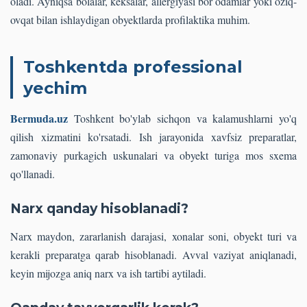
oladi. Ayniqsa bolalar, keksalar, allergiyasi bor odamlar yoki oziq-
ovqat bilan ishlaydigan obyektlarda profilaktika muhim.
Toshkentda professional
yechim
Bermuda.uz
Toshkent bo'ylab sichqon va kalamushlarni yo'q
qilish xizmatini ko'rsatadi. Ish jarayonida xavfsiz preparatlar,
zamonaviy purkagich uskunalari va obyekt turiga mos sxema
qo'llanadi.
Narx qanday hisoblanadi?
Narx maydon, zararlanish darajasi, xonalar soni, obyekt turi va
kerakli preparatga qarab hisoblanadi. Avval vaziyat aniqlanadi,
keyin mijozga aniq narx va ish tartibi aytiladi.