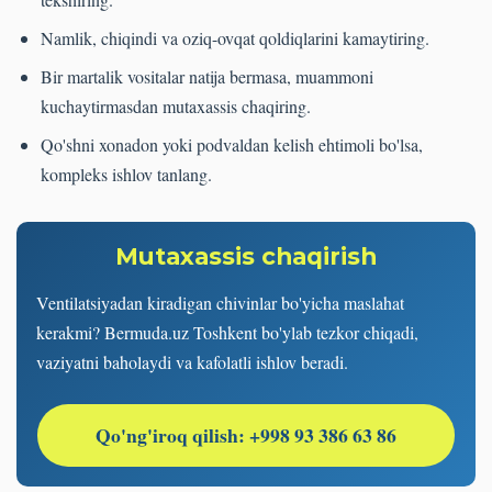
Namlik, chiqindi va oziq-ovqat qoldiqlarini kamaytiring.
Bir martalik vositalar natija bermasa, muammoni
kuchaytirmasdan mutaxassis chaqiring.
Qo'shni xonadon yoki podvaldan kelish ehtimoli bo'lsa,
kompleks ishlov tanlang.
Mutaxassis chaqirish
Ventilatsiyadan kiradigan chivinlar bo'yicha maslahat
kerakmi? Bermuda.uz Toshkent bo'ylab tezkor chiqadi,
vaziyatni baholaydi va kafolatli ishlov beradi.
Qo'ng'iroq qilish: +998 93 386 63 86