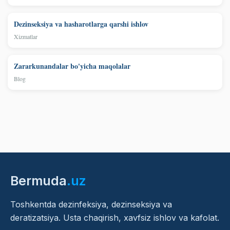
Dezinseksiya va hasharotlarga qarshi ishlov
Xizmatlar
Zararkunandalar bo'yicha maqolalar
Blog
Bermuda
.uz
Toshkentda dezinfeksiya, dezinseksiya va
deratizatsiya. Usta chaqirish, xavfsiz ishlov va kafolat.