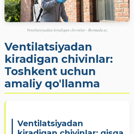
Ventilatsiyadan kiradigan chivinlar - Bermuda.uz
Ventilatsiyadan
kiradigan chivinlar:
Toshkent uchun
amaliy qo'llanma
Ventilatsiyadan
kiradigan chivinlar: qisqa