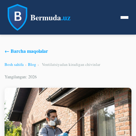
Bermuda
.uz
← Barcha maqolalar
Bosh sahifa
›
Blog
›
Ventilatsiyadan kiradigan chivinlar
Yangilangan: 2026