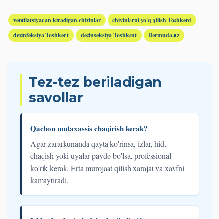
ventilatsiyadan kiradigan chivinlar
chivinlarni yo'q qilish Toshkent
dezinfeksiya Toshkent
dezinseksiya Toshkent
Bermuda.uz
Tez-tez beriladigan
savollar
Qachon mutaxassis chaqirish kerak?
Agar zararkunanda qayta ko'rinsa, izlar, hid,
chaqish yoki uyalar paydo bo'lsa, professional
ko'rik kerak. Erta murojaat qilish xarajat va xavfni
kamaytiradi.