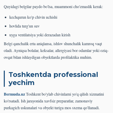
Quyidagi belgilar paydo bo'lsa, muammoni cho'zmaslik kerak:
kechqurun ko'p chivin uchishi
hovlida turg'un suv
uyga ventilatsiya yoki derazadan kirish
Belgi qanchalik erta aniqlansa, ishlov shunchalik kamroq vaqt
oladi. Ayniqsa bolalar, keksalar, allergiyasi bor odamlar yoki oziq-
ovqat bilan ishlaydigan obyektlarda profilaktika muhim.
Toshkentda professional
yechim
Bermuda.uz
Toshkent bo'ylab chivinlarni yo'q qilish xizmatini
ko'rsatadi. Ish jarayonida xavfsiz preparatlar, zamonaviy
purkagich uskunalari va obyekt turiga mos sxema qo'llanadi.