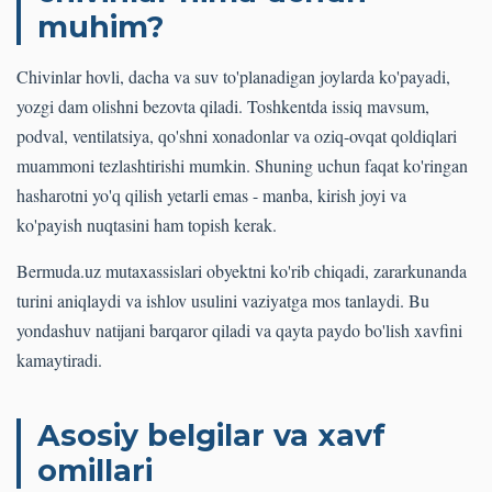
muhim?
Chivinlar hovli, dacha va suv to'planadigan joylarda ko'payadi,
yozgi dam olishni bezovta qiladi. Toshkentda issiq mavsum,
podval, ventilatsiya, qo'shni xonadonlar va oziq-ovqat qoldiqlari
muammoni tezlashtirishi mumkin. Shuning uchun faqat ko'ringan
hasharotni yo'q qilish yetarli emas - manba, kirish joyi va
ko'payish nuqtasini ham topish kerak.
Bermuda.uz mutaxassislari obyektni ko'rib chiqadi, zararkunanda
turini aniqlaydi va ishlov usulini vaziyatga mos tanlaydi. Bu
yondashuv natijani barqaror qiladi va qayta paydo bo'lish xavfini
kamaytiradi.
Asosiy belgilar va xavf
omillari