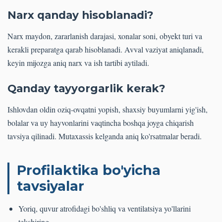
Narx qanday hisoblanadi?
Narx maydon, zararlanish darajasi, xonalar soni, obyekt turi va
kerakli preparatga qarab hisoblanadi. Avval vaziyat aniqlanadi,
keyin mijozga aniq narx va ish tartibi aytiladi.
Qanday tayyorgarlik kerak?
Ishlovdan oldin oziq-ovqatni yopish, shaxsiy buyumlarni yig'ish,
bolalar va uy hayvonlarini vaqtincha boshqa joyga chiqarish
tavsiya qilinadi. Mutaxassis kelganda aniq ko'rsatmalar beradi.
Profilaktika bo'yicha
tavsiyalar
Yoriq, quvur atrofidagi bo'shliq va ventilatsiya yo'llarini
tekshiring.