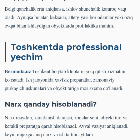
Belgi qanchalik erta aniqlansa, ishlov shunchalik kamroq vaqt
oladi. Ayniqsa bolalar, keksalar, allergiyasi bor odamlar yoki oziq-
ovqat bilan ishlaydigan obyektlarda profilaktika muhim.
Toshkentda professional
yechim
Bermuda.uz
Toshkent bo'ylab kloplarni yo'q qilish xizmatini
ko'rsatadi. Ish jarayonida xavfsiz preparatlar, zamonaviy
purkagich uskunalari va obyekt turiga mos sxema qo'llanadi.
Narx qanday hisoblanadi?
Narx maydon, zararlanish darajasi, xonalar soni, obyekt turi va
kerakli preparatga qarab hisoblanadi. Avval vaziyat aniqlanadi,
keyin mijozga aniq narx va ish tartibi aytiladi.