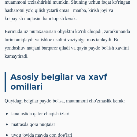
muammoni tezlashtirishi mumkin. Shuning uchun faqat ko'ringan
hasharotni yo'q qilish yetarli emas - manba, kirish joyi va
ko'payish nuqtasini ham topish kerak.
Bermuda.uz mutaxassislari obyektni ko'rib chiqadi, zararkunanda
turini aniqlaydi va ishlov usulini vaziyatga mos tanlaydi. Bu
yondashuv natijani barqaror qiladi va qayta paydo bo'lish xavfini
kamaytiradi.
Asosiy belgilar va xavf
omillari
Quyidagi belgilar paydo bo'lsa, muammoni cho'zmaslik kerak:
tana ustida qator chaqish izlari
matrasda qora nuqtalar
uyqu joyida mayda qon dog'lari