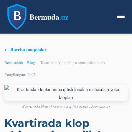
Bermuda
.uz
← Barcha maqolalar
Bosh sahifa
›
Blog
›
Kvartirada klop chiqsa nima qilish kerak
Yangilangan: 2026
Kvartirada klop chiqsa nima qilish kerak - Bermuda.uz
Kvartirada klop