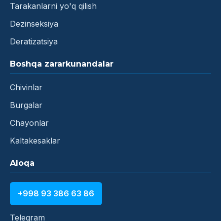
Tarakanlarni yo'q qilish
Dezinseksiya
Deratizatsiya
Boshqa zararkunandalar
Chivinlar
Burgalar
Chayonlar
Kaltakesaklar
Aloqa
+998 93 386 63 86
Telegram