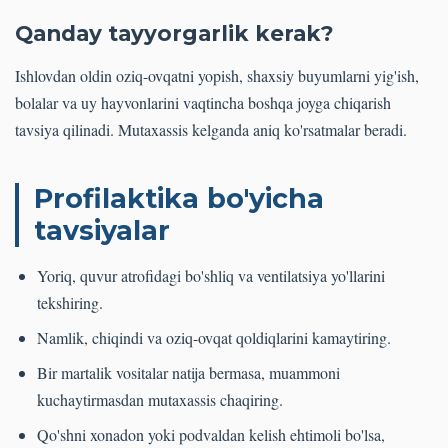
Qanday tayyorgarlik kerak?
Ishlovdan oldin oziq-ovqatni yopish, shaxsiy buyumlarni yig'ish,
bolalar va uy hayvonlarini vaqtincha boshqa joyga chiqarish
tavsiya qilinadi. Mutaxassis kelganda aniq ko'rsatmalar beradi.
Profilaktika bo'yicha
tavsiyalar
Yoriq, quvur atrofidagi bo'shliq va ventilatsiya yo'llarini
tekshiring.
Namlik, chiqindi va oziq-ovqat qoldiqlarini kamaytiring.
Bir martalik vositalar natija bermasa, muammoni
kuchaytirmasdan mutaxassis chaqiring.
Qo'shni xonadon yoki podvaldan kelish ehtimoli bo'lsa,