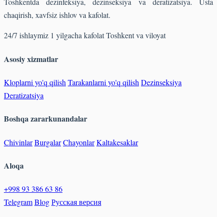
Toshkentda dezinfeksiya, dezinseksiya va deratizatsiya. Usta
chaqirish, xavfsiz ishlov va kafolat.
24/7 ishlaymiz
1 yilgacha kafolat
Toshkent va viloyat
Asosiy xizmatlar
Kloplarni yo'q qilish
Tarakanlarni yo'q qilish
Dezinseksiya
Deratizatsiya
Boshqa zararkunandalar
Chivinlar
Burgalar
Chayonlar
Kaltakesaklar
Aloqa
+998 93 386 63 86
Telegram
Blog
Русская версия