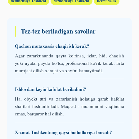
dezinfeksiya Toshkent
dezinseksiya Toshkent
Bermuda.uz
Tez-tez beriladigan savollar
Qachon mutaxassis chaqirish kerak?
Agar zararkunanda qayta ko'rinsa, izlar, hid, chaqish
yoki uyalar paydo bo'lsa, professional ko'rik kerak. Erta
murojaat qilish xarajat va xavfni kamaytiradi.
Ishlovdan keyin kafolat beriladimi?
Ha, obyekt turi va zararlanish holatiga qarab kafolat
shartlari tushuntiriladi. Maqsad - muammoni vaqtincha
emas, barqaror hal qilish.
Xizmat Toshkentning qaysi hududlariga boradi?