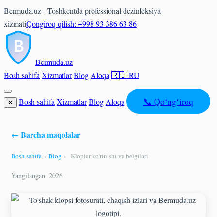
Bermuda.uz - Toshkentda professional dezinfeksiya
xizmati
Qongiroq qilish: +998 93 386 63 86
Bermuda
.uz
Bosh sahifa
Xizmatlar
Blog
Aloqa
🇷🇺 RU
📞 Qoʻngʻiroq
Bosh sahifa
Xizmatlar
Blog
Aloqa
✕
← Barcha maqolalar
Bosh sahifa
›
Blog
›
Kloplar ko'rinishi va belgilari
Yangilangan: 2026