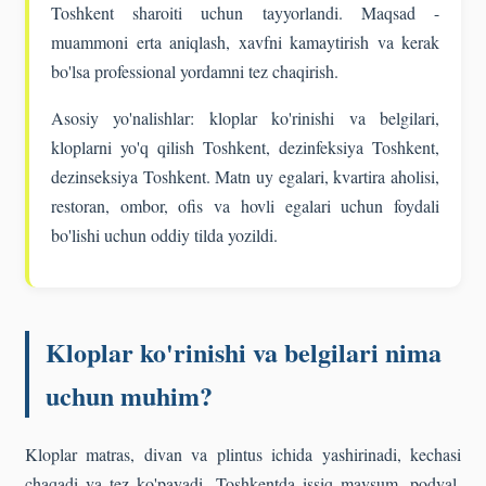
Toshkent sharoiti uchun tayyorlandi. Maqsad -
muammoni erta aniqlash, xavfni kamaytirish va kerak
bo'lsa professional yordamni tez chaqirish.
Asosiy yo'nalishlar: kloplar ko'rinishi va belgilari,
kloplarni yo'q qilish Toshkent, dezinfeksiya Toshkent,
dezinseksiya Toshkent. Matn uy egalari, kvartira aholisi,
restoran, ombor, ofis va hovli egalari uchun foydali
bo'lishi uchun oddiy tilda yozildi.
Kloplar ko'rinishi va belgilari nima
uchun muhim?
Kloplar matras, divan va plintus ichida yashirinadi, kechasi
chaqadi va tez ko'payadi. Toshkentda issiq mavsum, podval,