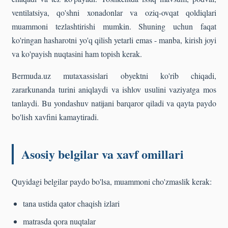
ventilatsiya, qo'shni xonadonlar va oziq-ovqat qoldiqlari
muammoni tezlashtirishi mumkin. Shuning uchun faqat
ko'ringan hasharotni yo'q qilish yetarli emas - manba, kirish joyi
va ko'payish nuqtasini ham topish kerak.
Bermuda.uz mutaxassislari obyektni ko'rib chiqadi,
zararkunanda turini aniqlaydi va ishlov usulini vaziyatga mos
tanlaydi. Bu yondashuv natijani barqaror qiladi va qayta paydo
bo'lish xavfini kamaytiradi.
Asosiy belgilar va xavf omillari
Quyidagi belgilar paydo bo'lsa, muammoni cho'zmaslik kerak:
tana ustida qator chaqish izlari
matrasda qora nuqtalar