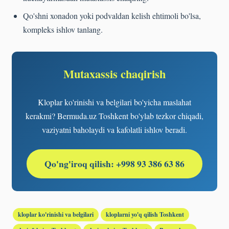
Qo'shni xonadon yoki podvaldan kelish ehtimoli bo'lsa,
kompleks ishlov tanlang.
Mutaxassis chaqirish
Kloplar ko'rinishi va belgilari bo'yicha maslahat
kerakmi? Bermuda.uz Toshkent bo'ylab tezkor chiqadi,
vaziyatni baholaydi va kafolatli ishlov beradi.
Qo'ng'iroq qilish: +998 93 386 63 86
kloplar ko'rinishi va belgilari
kloplarni yo'q qilish Toshkent