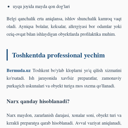
uyqu joyida mayda qon dog'lari
Belgi qanchalik erta aniqlansa, ishlov shunchalik kamroq vaqt
oladi. Ayniqsa bolalar, keksalar, allergiyasi bor odamlar yoki
oziq-ovqat bilan ishlaydigan obyektlarda profilaktika muhim.
Toshkentda professional yechim
Bermuda.uz
Toshkent bo'ylab kloplarni yo'q qilish xizmatini
ko'rsatadi. Ish jarayonida xavfsiz preparatlar, zamonaviy
purkagich uskunalari va obyekt turiga mos sxema qo'llanadi.
Narx qanday hisoblanadi?
Narx maydon, zararlanish darajasi, xonalar soni, obyekt turi va
kerakli preparatga qarab hisoblanadi. Avval vaziyat aniqlanadi,