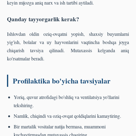
keyin mijozga aniq narx va ish tartibi aytiladi.
Qanday tayyorgarlik kerak?
Ishlovdan oldin oziq-ovqatni yopish, shaxsiy buyumlarni
yig'ish, bolalar va uy hayvonlarini vaqtincha boshqa joyga
chiqarish tavsiya qilinadi. Mutaxassis kelganda aniq
ko'rsatmalar beradi.
Profilaktika bo'yicha tavsiyalar
Yoriq, quvur atrofidagi bo'shliq va ventilatsiya yo'llarini
tekshiring.
Namlik, chiqindi va oziq-ovqat qoldiqlarini kamaytiring.
Bir martalik vositalar natija bermasa, muammoni
kuchaytirmasdan mutaxassis chaqiring.