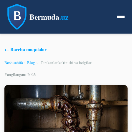
Bermuda
.uz
← Barcha maqolalar
Bosh sahifa
›
Blog
›
Tarakanlar ko'rinishi va belgilari
Yangilangan: 2026