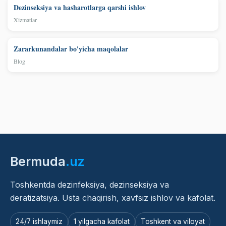
Dezinseksiya va hasharotlarga qarshi ishlov
Xizmatlar
Zararkunandalar bo'yicha maqolalar
Blog
Bermuda
.uz
Toshkentda dezinfeksiya, dezinseksiya va
deratizatsiya. Usta chaqirish, xavfsiz ishlov va kafolat.
24/7 ishlaymiz
1 yilgacha kafolat
Toshkent va viloyat