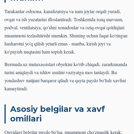
Tarakanlar oshxona, kanalizatsiya va nam joylar orqali yuradi,
ovqat va ish yuzalarini ifloslantiradi. Toshkentda issiq mavsum,
podval, ventilatsiya, qo'shni xonadonlar va oziq-ovqat qoldiqlari
muammoni tezlashtirishi mumkin. Shuning uchun faqat ko'ringan
hasharotni yo'q qilish yetarli emas - manba, kirish joyi va
ko'payish nuqtasini ham topish kerak.
Bermuda.uz mutaxassislari obyektni ko'rib chiqadi, zararkunanda
turini aniqlaydi va ishlov usulini vaziyatga mos tanlaydi. Bu
yondashuv natijani barqaror qiladi va qayta paydo bo'lish xavfini
kamaytiradi.
Asosiy belgilar va xavf
omillari
Quyidagi belgilar paydo bo'lsa, muammoni cho'zmaslik kerak: