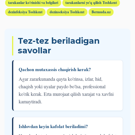
tarakanlar ko'rinishi va belgilari
tarakanlarni yo'q qilish Toshkent
dezinfeksiya Toshkent
dezinseksiya Toshkent
Bermuda.uz
Tez-tez beriladigan
savollar
Qachon mutaxassis chaqirish kerak?
Agar zararkunanda qayta ko'rinsa, izlar, hid,
chaqish yoki uyalar paydo bo'lsa, professional
ko'rik kerak. Erta murojaat qilish xarajat va xavfni
kamaytiradi.
Ishlovdan keyin kafolat beriladimi?