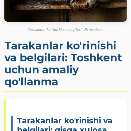
Tarakanlar ko'rinishi va belgilari - Bermuda.uz
Tarakanlar ko'rinishi
va belgilari: Toshkent
uchun amaliy
qo'llanma
Tarakanlar ko'rinishi va
belgilari: qisqa xulosa