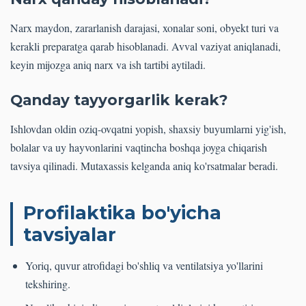
Narx maydon, zararlanish darajasi, xonalar soni, obyekt turi va
kerakli preparatga qarab hisoblanadi. Avval vaziyat aniqlanadi,
keyin mijozga aniq narx va ish tartibi aytiladi.
Qanday tayyorgarlik kerak?
Ishlovdan oldin oziq-ovqatni yopish, shaxsiy buyumlarni yig'ish,
bolalar va uy hayvonlarini vaqtincha boshqa joyga chiqarish
tavsiya qilinadi. Mutaxassis kelganda aniq ko'rsatmalar beradi.
Profilaktika bo'yicha
tavsiyalar
Yoriq, quvur atrofidagi bo'shliq va ventilatsiya yo'llarini
tekshiring.