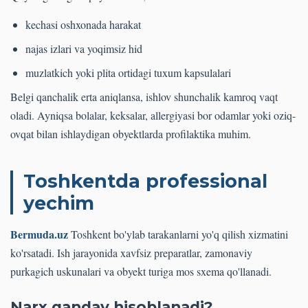
kechasi oshxonada harakat
najas izlari va yoqimsiz hid
muzlatkich yoki plita ortidagi tuxum kapsulalari
Belgi qanchalik erta aniqlansa, ishlov shunchalik kamroq vaqt
oladi. Ayniqsa bolalar, keksalar, allergiyasi bor odamlar yoki oziq-
ovqat bilan ishlaydigan obyektlarda profilaktika muhim.
Toshkentda professional
yechim
Bermuda.uz
Toshkent bo'ylab tarakanlarni yo'q qilish xizmatini
ko'rsatadi. Ish jarayonida xavfsiz preparatlar, zamonaviy
purkagich uskunalari va obyekt turiga mos sxema qo'llanadi.
Narx qanday hisoblanadi?