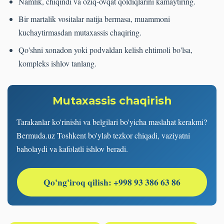
Namlik, chiqindi va oziq-ovqat qoldiqlarini kamaytiring.
Bir martalik vositalar natija bermasa, muammoni
kuchaytirmasdan mutaxassis chaqiring.
Qo'shni xonadon yoki podvaldan kelish ehtimoli bo'lsa,
kompleks ishlov tanlang.
Mutaxassis chaqirish
Tarakanlar ko'rinishi va belgilari bo'yicha maslahat kerakmi?
Bermuda.uz Toshkent bo'ylab tezkor chiqadi, vaziyatni
baholaydi va kafolatli ishlov beradi.
Qo'ng'iroq qilish: +998 93 386 63 86