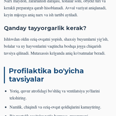
Narx maydon, zararlanish darajasi, xonalar soni, obyekt turi va
kerakli preparatga qarab hisoblanadi. Avval vaziyat aniqlanadi,
keyin mijozga aniq narx va ish tartibi aytiladi.
Qanday tayyorgarlik kerak?
Ishlovdan oldin oziq-ovqatni yopish, shaxsiy buyumlarni yig'ish,
bolalar va uy hayvonlarini vaqtincha boshqa joyga chiqarish
tavsiya qilinadi. Mutaxassis kelganda aniq ko'rsatmalar beradi.
Profilaktika bo'yicha
tavsiyalar
Yoriq, quvur atrofidagi bo'shliq va ventilatsiya yo'llarini
tekshiring.
Namlik, chiqindi va oziq-ovqat qoldiqlarini kamaytiring.
Bir martalik vositalar natija bermasa, muammoni