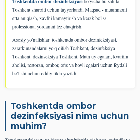
Toshkentda ombor dezinfeksiyasi
bo'yicha bu sahifa
Toshkent sharoiti uchun tayyorlandi. Maqsad - muammoni
erta aniqlash, xavfni kamaytirish va kerak bo'lsa
professional yordamni tez chaqirish.
Asosiy yo'nalishlar: toshkentda ombor dezinfeksiyasi,
zararkunandalarni yo'q qilish Toshkent, dezinfeksiya
Toshkent, dezinseksiya Toshkent. Matn uy egalari, kvartira
aholisi, restoran, ombor, ofis va hovli egalari uchun foydali
bo'lishi uchun oddiy tilda yozildi.
Toshkentda ombor
dezinfeksiyasi nima uchun
muhim?
Zararkunandalar uy va biznes obyektlarida gigiyena, qulaylik va