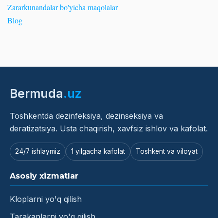
Zararkunandalar bo'yicha maqolalar
Blog
Bermuda
.uz
Toshkentda dezinfeksiya, dezinseksiya va
deratizatsiya. Usta chaqirish, xavfsiz ishlov va kafolat.
24/7 ishlaymiz
1 yilgacha kafolat
Toshkent va viloyat
Asosiy xizmatlar
Kloplarni yo'q qilish
Tarakanlarni yo'q qilish