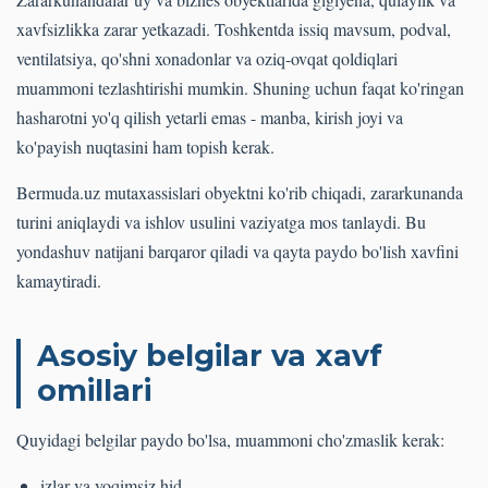
xavfsizlikka zarar yetkazadi. Toshkentda issiq mavsum, podval,
ventilatsiya, qo'shni xonadonlar va oziq-ovqat qoldiqlari
muammoni tezlashtirishi mumkin. Shuning uchun faqat ko'ringan
hasharotni yo'q qilish yetarli emas - manba, kirish joyi va
ko'payish nuqtasini ham topish kerak.
Bermuda.uz mutaxassislari obyektni ko'rib chiqadi, zararkunanda
turini aniqlaydi va ishlov usulini vaziyatga mos tanlaydi. Bu
yondashuv natijani barqaror qiladi va qayta paydo bo'lish xavfini
kamaytiradi.
Asosiy belgilar va xavf
omillari
Quyidagi belgilar paydo bo'lsa, muammoni cho'zmaslik kerak:
izlar va yoqimsiz hid