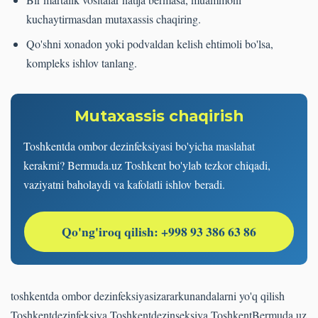
kuchaytirmasdan mutaxassis chaqiring.
Qo'shni xonadon yoki podvaldan kelish ehtimoli bo'lsa,
kompleks ishlov tanlang.
Mutaxassis chaqirish
Toshkentda ombor dezinfeksiyasi bo'yicha maslahat
kerakmi? Bermuda.uz Toshkent bo'ylab tezkor chiqadi,
vaziyatni baholaydi va kafolatli ishlov beradi.
Qo'ng'iroq qilish: +998 93 386 63 86
toshkentda ombor dezinfeksiyasi
zararkunandalarni yo'q qilish
Toshkent
dezinfeksiya Toshkent
dezinseksiya Toshkent
Bermuda.uz