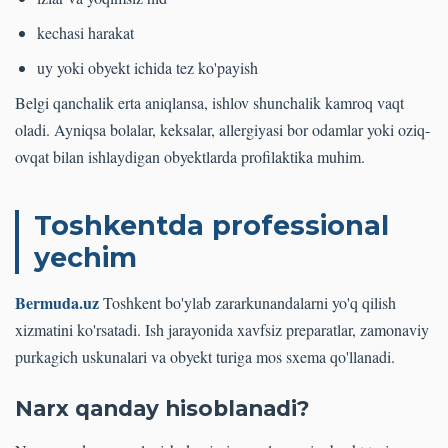
kechasi harakat
uy yoki obyekt ichida tez ko'payish
Belgi qanchalik erta aniqlansa, ishlov shunchalik kamroq vaqt
oladi. Ayniqsa bolalar, keksalar, allergiyasi bor odamlar yoki oziq-
ovqat bilan ishlaydigan obyektlarda profilaktika muhim.
Toshkentda professional
yechim
Bermuda.uz
Toshkent bo'ylab zararkunandalarni yo'q qilish
xizmatini ko'rsatadi. Ish jarayonida xavfsiz preparatlar, zamonaviy
purkagich uskunalari va obyekt turiga mos sxema qo'llanadi.
Narx qanday hisoblanadi?