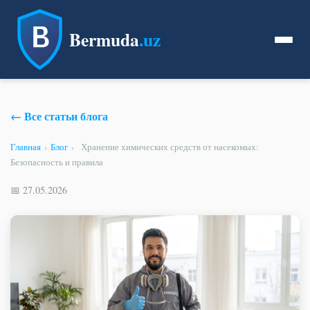
Bermuda
.uz
← Все статьи блога
Главная
›
Блог
›
Хранение химических средств от насекомых:
Безопасность и правила
📅 27.05.2026