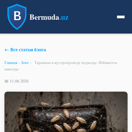
Bermuda
.uz
← Все статьи блога
Главная
›
Блог
›
Тараканы в мусоропроводе подъезде: Избавьтесь
навсегда
📅 11.06.2026