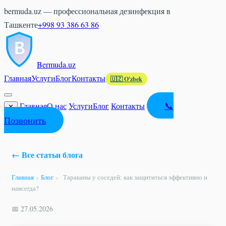
bermuda.uz — профессиональная дезинфекция в
Ташкенте
+998 93 386 63 86
Bermuda
.uz
Главная
Услуги
Блог
Контакты
🇺🇿 O'zbek
📞
Главная
О нас
Услуги
Блог
Контакты
✕
Позвонить
← Все статьи блога
Главная
›
Блог
›
Тараканы у соседей: как защититься эффективно и
навсегда?
📅 27.05.2026