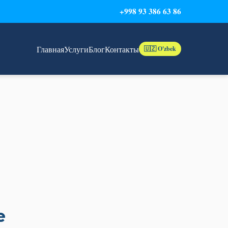
+998 93 386 63 86
Главная
Услуги
Блог
Контакты
🇺🇿 O'zbek
е