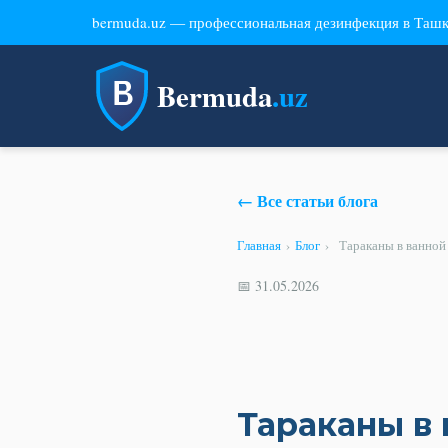
bermuda.uz — профессиональная дезинфекция в Таш
Bermuda
.uz
← Все статьи блога
Главная
›
Блог
›
Тараканы в ванной
📅 31.05.2026
Тараканы в 