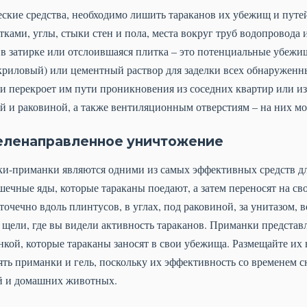
ские средства, необходимо лишить тараканов их убежищ и путе
ками, углы, стыки стен и пола, места вокруг труб водопровода
 в затирке или отслоившаяся плитка – это потенциальные убежи
криловый) или цементный раствор для заделки всех обнаруженны
и перекроет им пути проникновения из соседних квартир или и
ой и раковиной, а также вентиляционным отверстиям – на них м
целенаправленное уничтожение
и-приманки являются одними из самых эффективных средств дл
шечные яды, которые тараканы поедают, а затем переносят на св
точечно вдоль плинтусов, в углах, под раковиной, за унитазом, в
 щели, где вы видели активность тараканов. Приманки предста
кой, которые тараканы заносят в свои убежища. Размещайте их 
ять приманки и гель, поскольку их эффективность со временем с
ей и домашних животных.