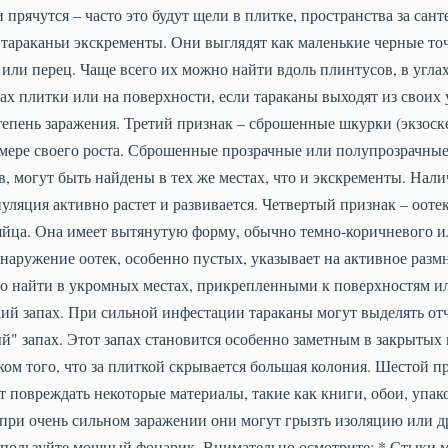
 прячутся – часто это будут щели в плитке, пространства за сан
 тараканьи экскременты. Они выглядят как маленькие черные то
и перец. Чаще всего их можно найти вдоль плинтусов, в углах,
ах плитки или на поверхности, если тараканы выходят из своих
степень заражения. Третий признак – сброшенные шкурки (экзоске
 мере своего роста. Сброшенные прозрачные или полупрозрачн
 могут быть найдены в тех же местах, что и экскременты. Нал
пуляция активно растет и развивается. Четвертый признак – оотек
яйца. Она имеет вытянутую форму, обычно темно-коричневого и
бнаружение оотек, особенно пустых, указывает на активное разм
о найти в укромных местах, прикрепленными к поверхностям и
ий запах. При сильной инфестации тараканы могут выделять от
" запах. Этот запах становится особенно заметным в закрытых 
ком того, что за плиткой скрывается большая колония. Шестой п
т повреждать некоторые материалы, такие как книги, обои, упак
 при очень сильном заражении они могут грызть изоляцию или 
пользуйте мощный фонарик. Внимательно осмотрите: * Стыки м