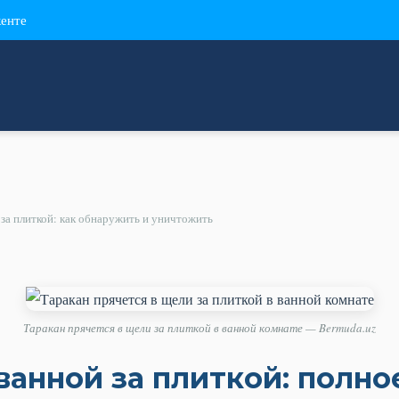
кенте
 за плиткой: как обнаружить и уничтожить
Таракан прячется в щели за плиткой в ванной комнате — Bermuda.uz
ванной за плиткой: полно