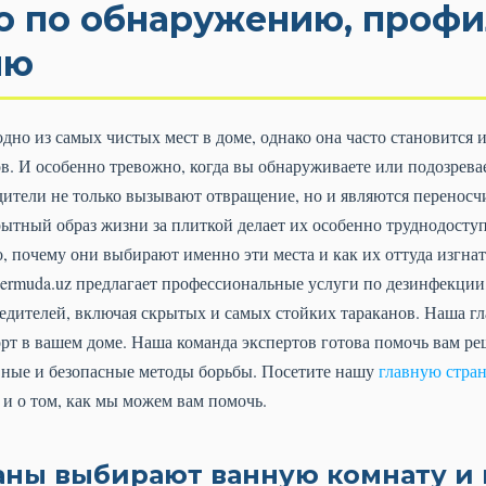
о по обнаружению, профи
ию
 одно из самых чистых мест в доме, однако она часто становитс
в. И особенно тревожно, когда вы обнаруживаете или подозревае
дители не только вызывают отвращение, но и являются перенос
крытный образ жизни за плиткой делает их особенно труднодост
 почему они выбирают именно эти места и как их оттуда изгнат
ermuda.uz предлагает профессиональные услуги по дезинфекции
едителей, включая скрытых и самых стойких тараканов. Наша г
орт в вашем доме. Наша команда экспертов готова помочь вам р
вные и безопасные методы борьбы. Посетите нашу
главную стра
 и о том, как мы можем вам помочь.
аны выбирают ванную комнату и 