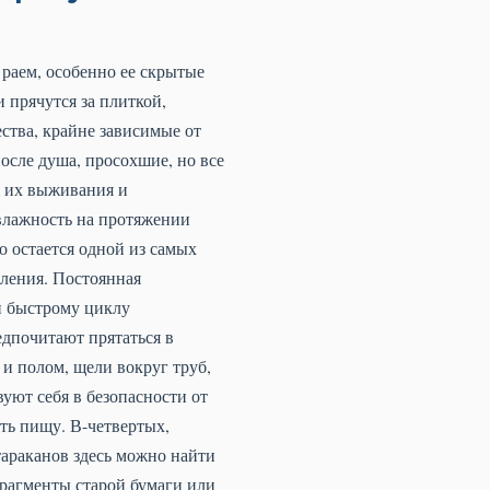
 раем, особенно ее скрытые
 прячутся за плиткой,
ства, крайне зависимые от
после душа, просохшие, но все
я их выживания и
влажность на протяжении
о остается одной из самых
пления. Постоянная
и быстрому циклу
едпочитают прятаться в
 и полом, щели вокруг труб,
вуют себя в безопасности от
ть пищу. В-четвертых,
тараканов здесь можно найти
фрагменты старой бумаги или