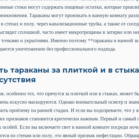
ионные стоки могут содержать пищевые остатки, которые привле
роникновения. Тараканы могут проникать в ванную комнату разл
 стенах и полу, через канализационные трубы, а также от соседе
выглядит сплошной, часто имеет микротрещины в затирке или н
точками и укрытиями. Именно поэтому **тараканы в ванной за 
ддаются уничтожению без профессионального подхода.
ь тараканы за плиткой и в стыка
сутствия
, особенно тех, что прячутся за плиткой или в стыках, может бы
очень искусно маскируются. Однако внимательный осмотр и знан
ить проблему на ранней стадии. И если вы подозреваете, что у 
этих признаков становится критически важным. Первый и самый 
особей. Если вы включаете свет в ванной комнате посреди ночи
ются по стенам или полу, это явный признак инфестации. Обращ