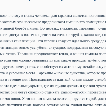
вою чистоту в глазах человека, для таракана является настоящим
о которым эти насекомые предпочитают именно это помещение и
ктивной борьбе с ними. Во-первых, влажность. Тараканы – суще
 есть доступ к влаге: конденсат на стенах и трубах, капли воды 
ения из канализации. Эти условия создают идеальную среду дл
вентиляция только усугубляет ситуацию, поддерживая высокую 
ых, тепло. Тараканы предпочитают тепло, и ванная комната част
но если она хорошо отапливается или рядом проходят трубы ото
 в других помещениях, способствует их активному метаболизму 
ота и укромные места. Тараканы – ночные существа, которые пр
ах в течение дня. Пространство за плиткой, стыки между стеной
е это идеальные укрытия, где их трудно достать и где они чувст
местах они могут спокойно отдыхать, размножаться и переварива
иков пищи. Хотя ванная комната не ассоциируется с едой, для 
быть частички кожи, волосы, остатки мыла, зубной пасты, даже 