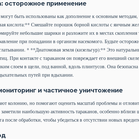
: осторожное применение
 могут быть использованы как дополнение к основным методам,
ная кислота:** Смешайте порошок борной кислоты с яичным жел
мируйте небольшие шарики и разложите их в местах скопления 
авление при попадании в организм насекомого. Будьте осторожн
латывании. * **Диатомовая земля (кизельгур):** Это натураль
иц. При контакте с тараканом он повреждает его внешний скел
ким слоем в щели, под ванной, вдоль плинтусов. Она безопасна
дыхательных путей при вдыхании.
мониторинг и частичное уничтожение
ют колонию, но помогают оценить масштаб проблемы и отловит
вы заметили наибольшую активность тараканов, особенно вблизи
а после обработки, чтобы убедиться в отсутствии новых вредит
од