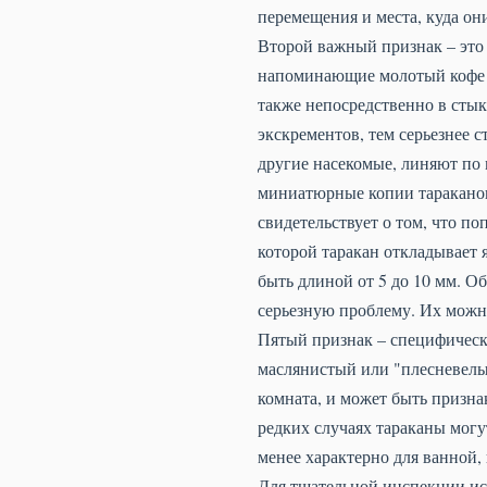
перемещения и места, куда они
Второй важный признак – это
напоминающие молотый кофе ил
также непосредственно в стык
экскрементов, тем серьезнее 
другие насекомые, линяют по
миниатюрные копии тараканов,
свидетельствует о том, что по
которой таракан откладывает 
быть длиной от 5 до 10 мм. О
серьезную проблему. Их можн
Пятый признак – специфическ
маслянистый или "плесневелый
комната, и может быть призна
редких случаях тараканы могу
менее характерно для ванной,
Для тщательной инспекции ис