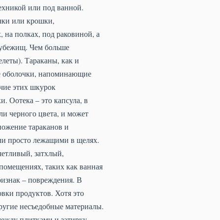
техникой или под ванной.
чки или крошки,
 на полках, под раковиной, а
 убежищ. Чем больше
леты). Тараканы, как и
ые оболочки, напоминающие
ичие этих шкурок
и. Оотека – это капсула, в
ли черного цвета, и может
ножение тараканов и
ли просто лежащими в щелях.
четливый, затхлый,
помещениях, таких как ванная
ризнак – повреждения. В
овки продуктов. Хотя это
другие несъедобные материалы.
ежду плитками и затирку –