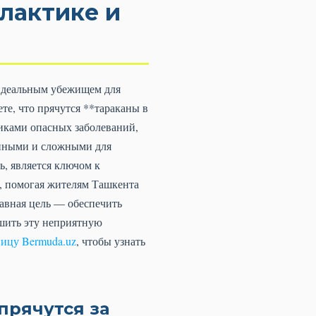
лактике и
я идеальным убежищем для
те, что прячутся **тараканы в
чиками опасных заболеваний,
упными и сложными для
ь, является ключом к
, помогая жителям Ташкента
лавная цель — обеспечить
ешить эту неприятную
ницу Bermuda.uz
, чтобы узнать
прячутся за