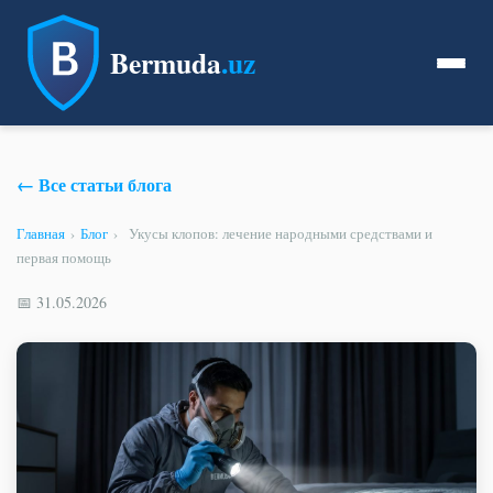
Bermuda
.uz
← Все статьи блога
Главная
›
Блог
›
Укусы клопов: лечение народными средствами и
первая помощь
📅 31.05.2026