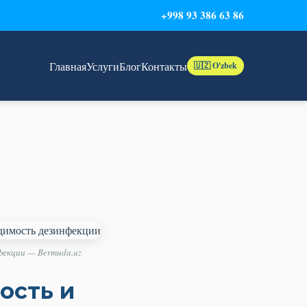
+998 93 386 63 86
Главная
Услуги
Блог
Контакты
🇺🇿 O'zbek
фекции — Bermuda.uz
ость и