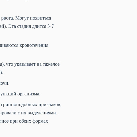
 рвота. Могут появиться
й). Эта стадия длится 3-7
ливаются кровотечения
, что указывает на тяжелое
й.
мочи.
функций организма.
и гриппоподобных признаков,
тировали с их выделениями.
гноз при обеих формах