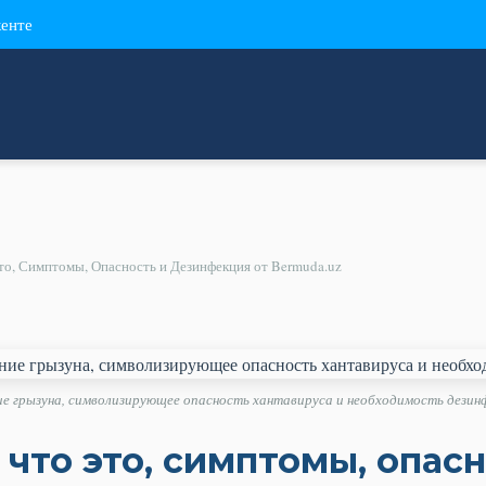
кенте
то, Симптомы, Опасность и Дезинфекция от Bermuda.uz
е грызуна, символизирующее опасность хантавируса и необходимость дезин
 что это, симптомы, опасн