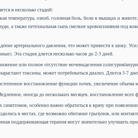
ется в несколько стадий:
ая температура, озноб, головная боль, боли в мышцах и животе,
уди, а также петехиальная сыпь (мелкие кровоизлияния под коже
дение артериального давления, что может привести к шоку. Уси
ые). Эта стадия длится несколько часов до 2-3 дней.
ижение или полное отсутствие мочевыделения (олигурия/анурия)
нарастают токсины, может потребоваться диализ. Длится 3-7 дне
степенное восстановление функции почек, увеличение объема 
едленное, иногда до нескольких месяцев, восстановление всех 
х симптомов, особенно важно обратиться к врачу при появлени
одились в местах, где возможно обитание грызунов, или контак
ивная поддерживающая терапия могут значительно улучшить про