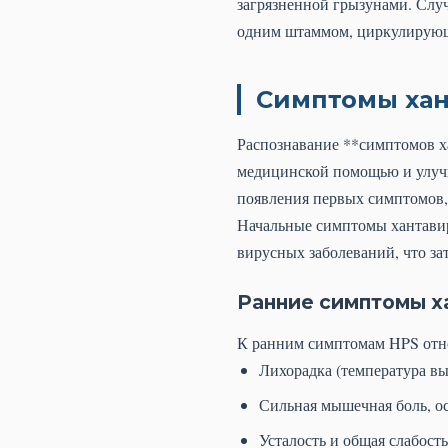
загрязненной грызунами. Случ
одним штаммом, циркулирующи
Симптомы хан
Распознавание **симптомов ха
медицинской помощью и улучш
появления первых симптомов, о
Начальные симптомы хантавир
вирусных заболеваний, что за
Ранние симптомы х
К ранним симптомам HPS отно
Лихорадка (температура в
Сильная мышечная боль, ос
Усталость и общая слабость