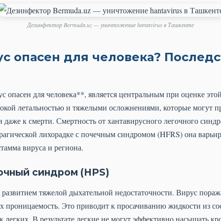
Дезинфектор Bermuda.uz — уничтожение hantavirus в Ташкенте
ус опасен для человека? Последс
ус опасен для человека**, является центральным при оценке эт
окой летальностью и тяжелыми осложнениями, которые могут п
и даже к смерти. Смертность от хантавирусного легочного синдр
ррагической лихорадке с почечным синдромом (HFRS) она варьиру
тамма вируса и региона.
очный синдром (HPS)
 развитием тяжелой дыхательной недостаточности. Вирус пораж
их проницаемость. Это приводит к просачиванию жидкости из со
к легких. В результате легкие не могут эффективно насыщать кр