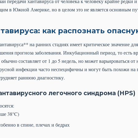
аи передачи хантавируса от человека к человеку крайне редки 
м в Южной Америке, но в целом это не является основным пут
тавируса: как распознать опасн
нтавируса** на ранних стадиях имеет критическое значение дл
ения прогноза заболевания. Инкубационный период, то есть вр
бычно составляет от 1 до 5 недель, но может варьироваться от 
усной инфекции часто неспецифичны и могут быть похожи на 
трудняет раннюю диагностику.
антавирусного легочного синдрома (HPS)
сятся:
ыше 38°C)
обенно в спине, плечах и бедрах