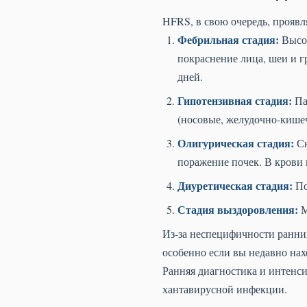
HFRS, в свою очередь, проявля
Фебрильная стадия:
Высок
покраснение лица, шеи и гр
дней.
Гипотензивная стадия:
Па
(носовые, желудочно-кишечн
Олигурическая стадия:
Сн
поражение почек. В крови 
Диуретическая стадия:
По
Стадия выздоровления:
М
Из-за неспецифичности ранни
особенно если вы недавно нах
Ранняя диагностика и интенс
хантавирусной инфекции.