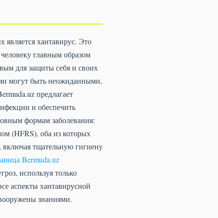
х является хантавирус. Это
 человеку главным образом
евым для защиты себя и своих
нами могут быть неожиданными,
Bermuda.uz предлагает
инфекции и обеспечить
новным формам заболевания:
ом (HFRS), оба из которых
, включая тщательную гигиену
раница Bermuda.uz
роз, используя только
все аспекты хантавирусной
 вооружены знаниями.