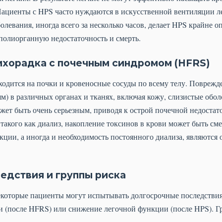
 Пациенты с HPS часто нуждаются в искусственной вентиляции л
олевания, иногда всего за несколько часов, делает HPS крайне 
полиорганную недостаточность и смерть.
ихорадка с почечным синдромом (HFRS)
одится на почки и кровеносные сосуды по всему телу. Поврежд
м) в различных органах и тканях, включая кожу, слизистые обо
ет быть очень серьезным, приводя к острой почечной недостато
такого как диализ, накопление токсинов в крови может быть см
ции, а иногда и необходимость постоянного диализа, являются
едствия и группы риска
екоторые пациенты могут испытывать долгосрочные последствия,
ми (после HFRS) или снижение легочной функции (после HPS). 