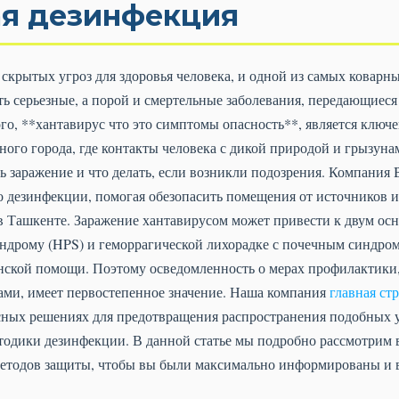
я дезинфекция
скрытых угроз для здоровья человека, и одной из самых коварны
ь серьезные, а порой и смертельные заболевания, передающиеся
го, **хантавирус что это симптомы опасность**, является ключ
ного города, где контакты человека с дикой природой и грызу
ть заражение и что делать, если возникли подозрения. Компания 
 дезинфекции, помогая обезопасить помещения от источников 
в Ташкенте. Заражение хантавирусом может привести к двум ос
ндрому (HPS) и геморрагической лихорадке с почечным синдром
ской помощи. Поэтому осведомленность о мерах профилактики
нами, имеет первостепенное значение. Наша компания
главная ст
сных решениях для предотвращения распространения подобных уг
тодики дезинфекции. В данной статье мы подробно рассмотрим 
методов защиты, чтобы вы были максимально информированы и