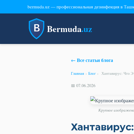
bermuda.uz — профессиональная дезинфекция в Таш
Bermuda
.uz
← Все статьи блога
Главная
›
Блог
›
Хантавирус: Что Э
📅 07.06.2026
Крупное изображени
Хантавирус: