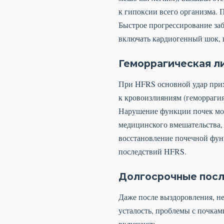
к гипоксии всего организма.
Быстрое прогрессирование заб
включать кардиогенный шок, 
Геморрагическая л
При HFRS основной удар прих
к кровоизлияниям (геморрагия
Нарушение функции почек мож
медицинского вмешательства, 
восстановление почечной функ
последствий HFRS.
Долгосрочные посл
Даже после выздоровления, н
усталость, проблемы с почка
включают: