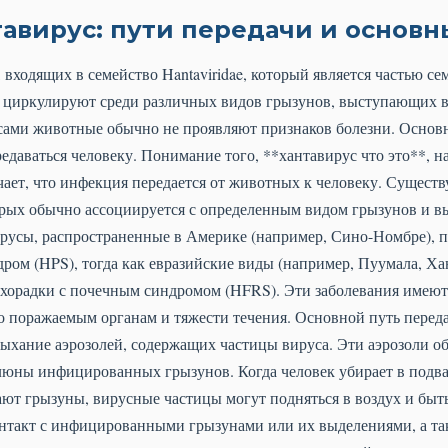
тавирус: пути передачи и основ
 входящих в семейство Hantaviridae, который является частью сем
 циркулируют среди различных видов грызунов, выступающих в
 сами животные обычно не проявляют признаков болезни. Основн
едаваться человеку. Понимание того, **хантавирус что это**, на
чает, что инфекция передается от животных к человеку. Существ
орых обычно ассоциируется с определенным видом грызунов и в
русы, распространенные в Америке (например, Сино-Номбре),
ом (HPS), тогда как евразийские виды (например, Пуумала, Хан
хорадки с почечным синдромом (HFRS). Эти заболевания имеют
о поражаемым органам и тяжести течения. Основной путь переда
дыхание аэрозолей, содержащих частицы вируса. Эти аэрозоли о
слюны инфицированных грызунов. Когда человек убирает в подвале
ают грызуны, вирусные частицы могут подняться в воздух и быт
нтакт с инфицированными грызунами или их выделениями, а та