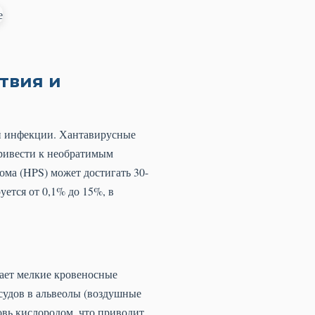
твия и
ой инфекции. Хантавирусные
ривести к необратимым
ома (HPS) может достигать 30-
ется от 0,1% до 15%, в
ает мелкие кровеносные
судов в альвеолы (воздушные
овь кислородом, что приводит