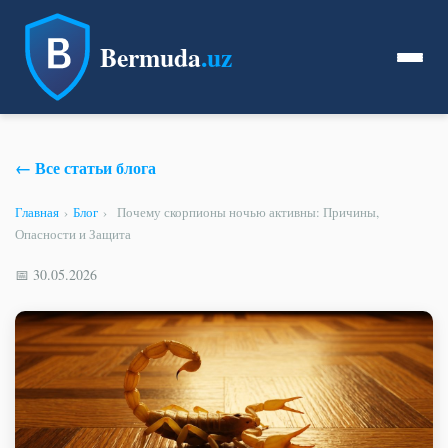
Bermuda
.uz
← Все статьи блога
Главная
›
Блог
›
Почему скорпионы ночью активны: Причины,
Опасности и Защита
📅 30.05.2026