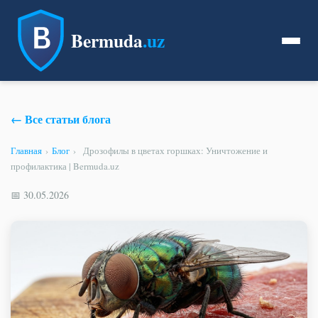
Bermuda
.uz
← Все статьи блога
Главная
›
Блог
›
Дрозофилы в цветах горшках: Уничтожение и
профилактика | Bermuda.uz
📅 30.05.2026