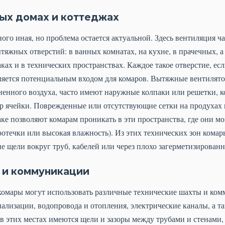
ных домах и коттеджах
ого иная, но проблема остается актуальной. Здесь вентиляция ч
яжных отверстий: в ванных комнатах, на кухне, в прачечных, 
аках и в технических пространствах. Каждое такое отверстие, ес
ляется потенциальным входом для комаров. Вытяжные вентилято
ненного воздуха, часто имеют наружные колпаки или решетки, к
р ячейки. Поврежденные или отсутствующие сетки на продухах 
ке позволяют комарам проникать в эти пространства, где они мо
отечки или высокая влажность). Из этих технических зон комары
 щели вокруг труб, кабелей или через плохо загерметизирован
 и коммуникации
омары могут использовать различные технические шахты и ком
нализации, водопровода и отопления, электрические каналы, а т
 в этих местах имеются щели и зазоры между трубами и стенами