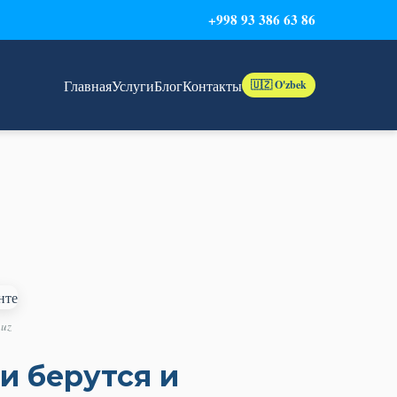
+998 93 386 63 86
Главная
Услуги
Блог
Контакты
🇺🇿 O'zbek
uz
и берутся и