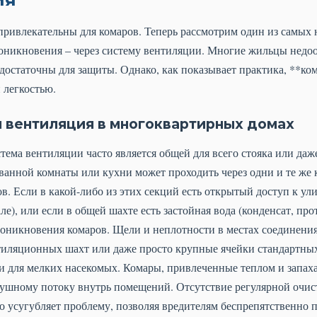
привлекательны для комаров. Теперь рассмотрим один из самых
оникновения – через систему вентиляции. Многие жильцы недооц
остаточны для защиты. Однако, как показывает практика, **ком
 легкостью.
 вентиляция в многоквартирных домах
ема вентиляции часто является общей для всего стояка или даже
 ванной комнаты или кухни может проходить через одни и те же 
ов. Если в какой-либо из этих секций есть открытый доступ к у
е), или если в общей шахте есть застойная вода (конденсат, про
роникновения комаров. Щели и неплотности в местах соединени
тиляционных шахт или даже просто крупные ячейки стандартн
 для мелких насекомых. Комары, привлеченные теплом и запахам
здушному потоку внутрь помещений. Отсутствие регулярной очи
 усугубляет проблему, позволяя вредителям беспрепятственно 