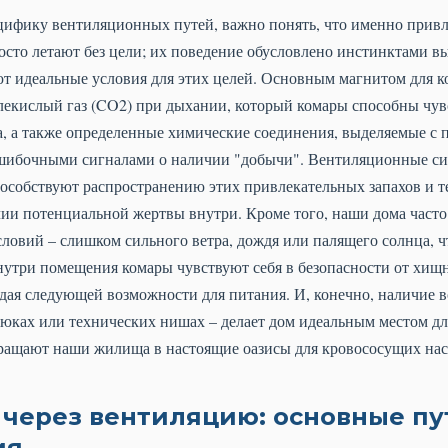
ецифику вентиляционных путей, важно понять, что именно привл
осто летают без цели; их поведение обусловлено инстинктами в
т идеальные условия для этих целей. Основным магнитом для ко
лекислый газ (CO2) при дыхании, который комары способны чув
а, а также определенные химические соединения, выделяемые с 
зошибочными сигналами о наличии "добычи". Вентиляционные с
особствуют распространению этих привлекательных запахов и т
чии потенциальной жертвы внутри. Кроме того, наши дома част
овий – слишком сильного ветра, дождя или палящего солнца, ч
нутри помещения комары чувствуют себя в безопасности от хищ
дая следующей возможности для питания. И, конечно, наличие в
юках или технических нишах – делает дом идеальным местом для
ращают наши жилища в настоящие оазисы для кровососущих на
 через вентиляцию: основные пу
ия