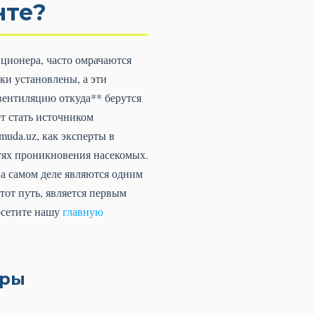
нте?
иционера, часто омрачаются
ки установлены, а эти
вентиляцию откуда** берутся
т стать источником
muda.uz, как эксперты в
тях проникновения насекомых.
а самом деле являются одним
тот путь, является первым
осетите нашу
главную
оры