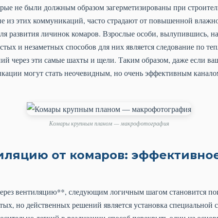
рые не были должным образом загерметизированы при строител
е из этих коммуникаций, часто страдают от повышенной влажнос
ля развития личинок комаров. Взрослые особи, вылупившись, н
стых и незаметных способов для них является следование по т
й через эти самые шахты и щели. Таким образом, даже если ва
кации могут стать неочевидным, но очень эффективным канало
Комары крупным планом — макрофотография
тиляцию от комаров: эффективно
 через вентиляцию**, следующим логичным шагом становится п
тых, но действенных решений является установка специальной с
носительно легкий в реализации способ перекрыть один из осно