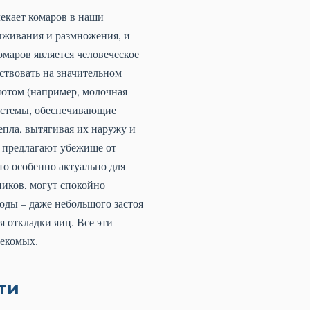
екает комаров в наши
ыживания и размножения, и
маров является человеческое
ствовать на значительном
потом (например, молочная
истемы, обеспечивающие
епла, вытягивая их наружу и
о предлагают убежище от
то особенно актуально для
ников, могут спокойно
оды – даже небольшого застоя
 откладки яиц. Все эти
секомых.
ти