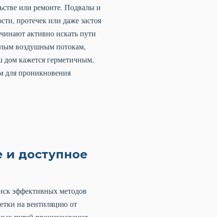
ьстве или ремонте. Подвалы и
ти, протечек или даже застоя
ачинают активно искать пути
еплым воздушным потокам,
ш дом кажется герметичным,
м для проникновения
е и доступное
оиск эффективных методов
етки на вентиляцию от
вных путей проникновения