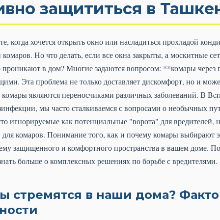
ивно защититься в Ташке
е, когда хочется открыть окно или насладиться прохладой конд
комаров. Но что делать, если все окна закрыты, а москитные сет
о проникают в дом? Многие задаются вопросом: **комары через 
щими. Эта проблема не только доставляет дискомфорт, но и може
дь комары являются переносчиками различных заболеваний. В Ber
зинфекции, мы часто сталкиваемся с вопросами о необычных пу
то игнорируемые как потенциальные "ворота" для вредителей, н
для комаров. Понимание того, как и почему комары выбирают э
ему защищенного и комфортного пространства в вашем доме. П
узнать больше о комплексных решениях по борьбе с вредителями.
ы стремятся в наши дома? Факт
ности