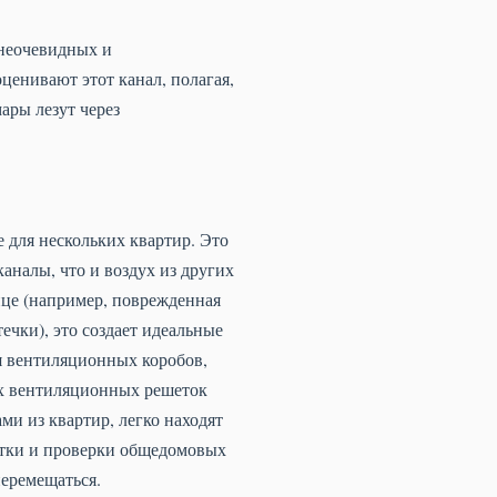
 неочевидных и
енивают этот канал, полагая,
ары лезут через
 для нескольких квартир. Это
каналы, что и воздух из других
лице (например, поврежденная
течки), это создает идеальные
я вентиляционных коробов,
ых вентиляционных решеток
и из квартир, легко находят
стки и проверки общедомовых
перемещаться.