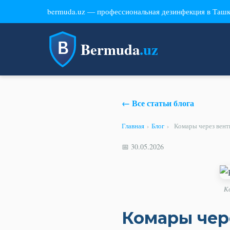
bermuda.uz — профессиональная дезинфекция в Таш
Bermuda
.uz
← Все статьи блога
Главная
›
Блог
›
Комары через вент
📅 30.05.2026
К
Комары чере