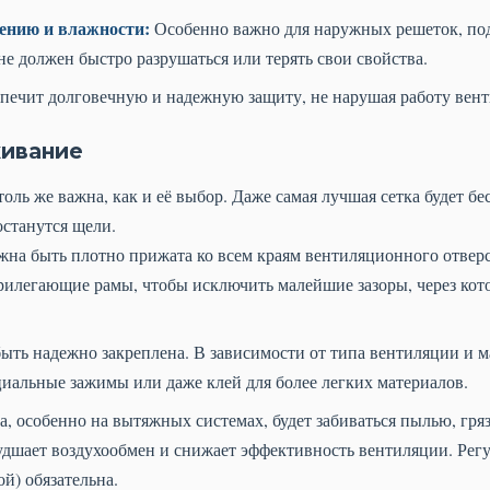
ению и влажности:
Особенно важно для наружных решеток, по
не должен быстро разрушаться или терять свои свойства.
печит долговечную и надежную защиту, не нарушая работу вен
живание
оль же важна, как и её выбор. Даже самая лучшая сетка будет бе
станутся щели.
жна быть плотно прижата ко всем краям вентиляционного отверс
рилегающие рамы, чтобы исключить малейшие зазоры, через кот
ыть надежно закреплена. В зависимости от типа вентиляции и ма
циальные зажимы или даже клей для более легких материалов.
а, особенно на вытяжных системах, будет забиваться пылью, гря
удшает воздухообмен и снижает эффективность вентиляции. Регу
й) обязательна.