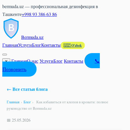
bermuda.uz — профессиональная дезинфекция в
Ташкенте
+998 93 386 63 86
Bermuda
.uz
Главная
Услуги
Блог
Контакты
🇺🇿 O'zbek
📞
Главная
О нас
Услуги
Блог
Контакты
✕
Позвонить
← Все статьи блога
Главная
›
Блог
›
Как избавиться от клопов в кровати: полное
руководство от Bermuda.uz
📅 25.05.2026