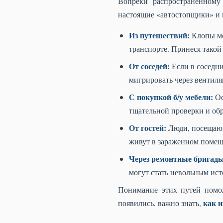
Вопреки распространенному
настоящие «автостопщики» и 
Из путешествий:
Клопы мо
транспорте. Принеся такой
От соседей:
Если в соседни
мигрировать через вентиля
С покупкой б/у мебели:
Ос
тщательной проверки и обр
От гостей:
Люди, посещающ
живут в зараженном помещ
Через ремонтные бригады
могут стать невольным ис
Понимание этих путей помо
как и
появились, важно знать,