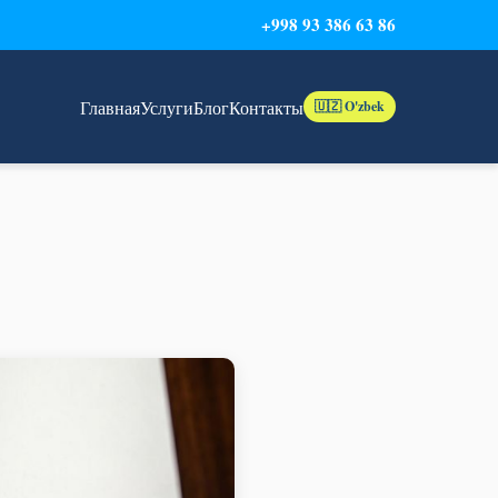
+998 93 386 63 86
Главная
Услуги
Блог
Контакты
🇺🇿 O'zbek