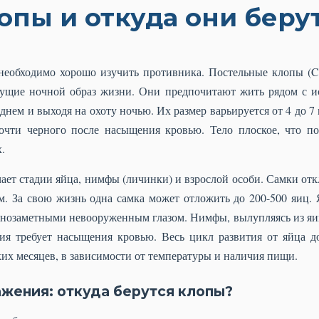
опы и откуда они беру
необходимо хорошо изучить противника. Постельные клопы (Cim
дущие ночной образ жизни. Они предпочитают жить рядом с и
нем и выходя на охоту ночью. Их размер варьируется от 4 до 7 
очти черного после насыщения кровью. Тело плоское, что по
.
т стадии яйца, нимфы (личинки) и взрослой особи. Самки откл
м. За свою жизнь одна самка может отложить до 200-500 яиц. 
уднозаметными невооруженным глазом. Нимфы, вылупляясь из яиц
ия требует насыщения кровью. Весь цикл развития от яйца д
ких месяцев, в зависимости от температуры и наличия пищи.
жения: откуда берутся клопы?