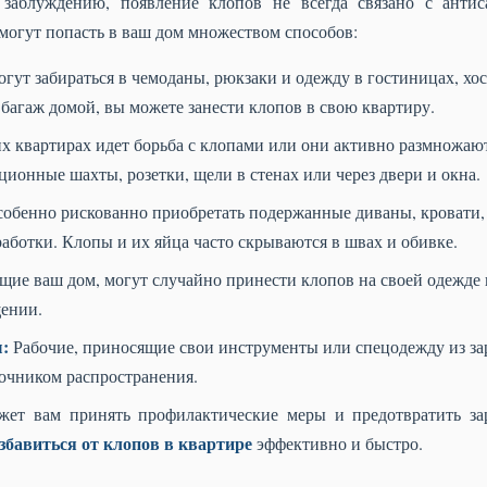
 заблуждению, появление клопов не всегда связано с антис
могут попасть в ваш дом множеством способов:
гут забираться в чемоданы, рюкзаки и одежду в гостиницах, хо
 багаж домой, вы можете занести клопов в свою квартиру.
х квартирах идет борьба с клопами или они активно размножаю
ционные шахты, розетки, щели в стенах или через двери и окна.
обенно рискованно приобретать подержанные диваны, кровати, 
аботки. Клопы и их яйца часто скрываются в швах и обивке.
ие ваш дом, могут случайно принести клопов на своей одежде 
ении.
:
Рабочие, приносящие свои инструменты или спецодежду из за
точником распространения.
жет вам принять профилактические меры и предотвратить за
збавиться от клопов в квартире
эффективно и быстро.