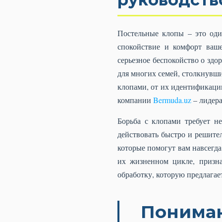
Постельные клопы – это оди
спокойствие и комфорт ваш
серьезное беспокойство о здо
для многих семей, столкнувши
клопами, от их идентификаци
компании
Bermuda.uz
– лидера
Борьба с клопами требует н
действовать быстро и решит
которые помогут вам навсегд
их жизненном цикле, призна
обработку, которую предлага
Пониман