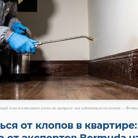
ный план постельного клопа на матрасе: как избавиться от клопов — Bermu
ься от клопов в квартире
 от экспертов Bermuda.u