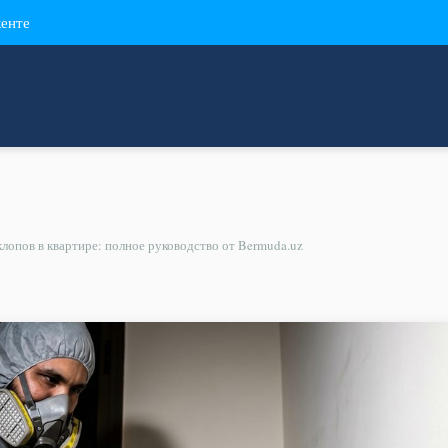
кенте
клопов в квартире: полное руководство от Bermuda.uz