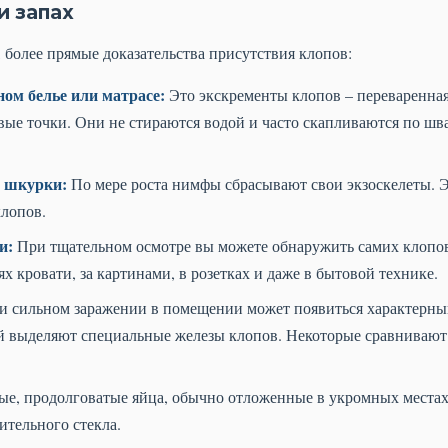
и запах
, более прямые доказательства присутствия клопов:
ом белье или матрасе:
Это экскременты клопов – переваренная 
ые точки. Они не стираются водой и часто скапливаются по шва
 шкурки:
По мере роста нимфы сбрасывают свои экзоскелеты. 
клопов.
и:
При тщательном осмотре вы можете обнаружить самих клопов
ях кровати, за картинами, в розетках и даже в бытовой технике.
 сильном заражении в помещении может появиться характерный
й выделяют специальные железы клопов. Некоторые сравнивают е
ые, продолговатые яйца, обычно отложенные в укромных места
ительного стекла.