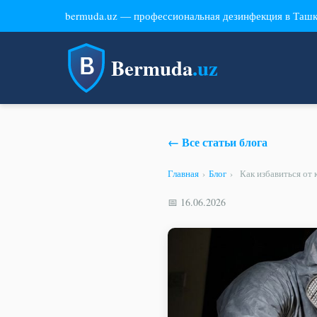
bermuda.uz — профессиональная дезинфекция в Таш
Bermuda
.uz
← Все статьи блога
Главная
›
Блог
›
Как избавиться от 
📅 16.06.2026