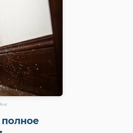
da.uz
: полное
z