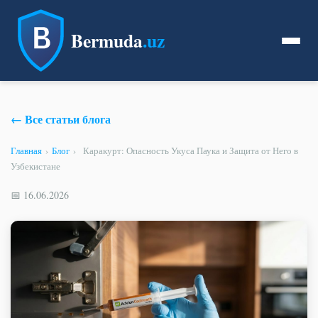
Bermuda
.uz
← Все статьи блога
Главная
›
Блог
›
Каракурт: Опасность Укуса Паука и Защита от Него в
Узбекистане
📅 16.06.2026