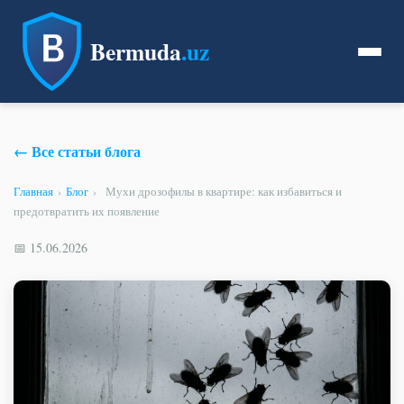
Bermuda
.uz
← Все статьи блога
Главная
›
Блог
›
Мухи дрозофилы в квартире: как избавиться и
предотвратить их появление
📅 15.06.2026