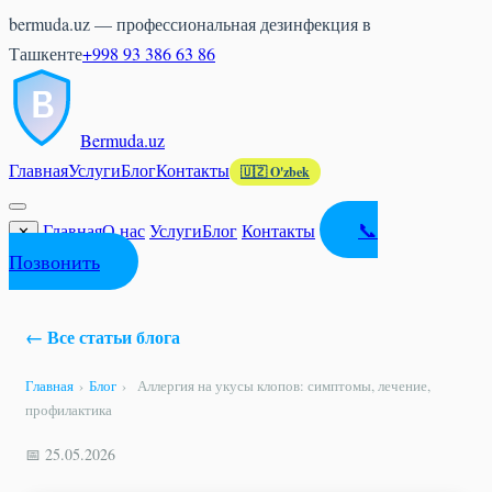
bermuda.uz — профессиональная дезинфекция в
Ташкенте
+998 93 386 63 86
Bermuda
.uz
Главная
Услуги
Блог
Контакты
🇺🇿 O'zbek
📞
Главная
О нас
Услуги
Блог
Контакты
✕
Позвонить
← Все статьи блога
Главная
›
Блог
›
Аллергия на укусы клопов: симптомы, лечение,
профилактика
📅 25.05.2026