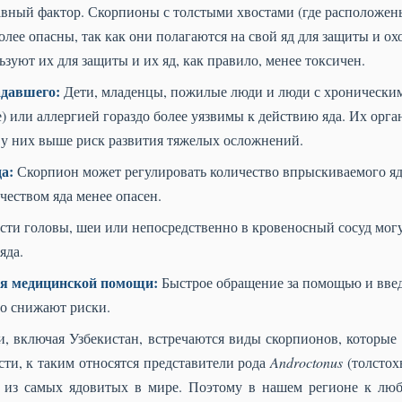
вный фактор. Скорпионы с толстыми хвостами (где расположен
лее опасны, так как они полагаются на свой яд для защиты и ох
ют их для защиты и их яд, как правило, менее токсичен.
адавшего:
Дети, младенцы, пожилые люди и люди с хроническим
) или аллергией гораздо более уязвимы к действию яда. Их орга
 у них выше риск развития тяжелых осложнений.
а:
Скорпион может регулировать количество впрыскиваемого яда
чеством яда менее опасен.
сти головы, шеи или непосредственно в кровеносный сосуд могу
яда.
ия медицинской помощи:
Быстрое обращение за помощью и введ
но снижают риски.
, включая Узбекистан, встречаются виды скорпионов, которые 
ости, к таким относятся представители рода
Androctonus
(толстох
 из самых ядовитых в мире. Поэтому в нашем регионе к люб