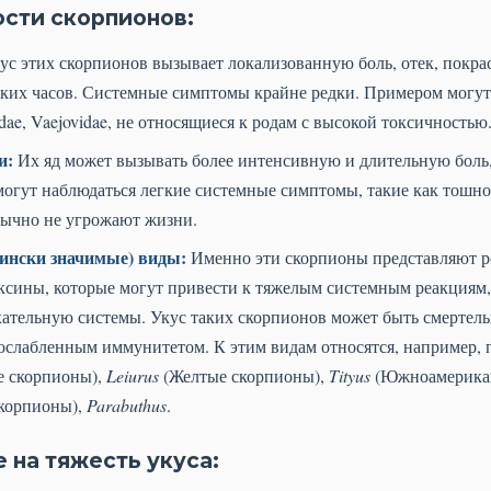
ости скорпионов:
ус этих скорпионов вызывает локализованную боль, отек, покра
льких часов. Системные симптомы крайне редки. Примером могут
idae, Vaejovidae, не относящиеся к родам с высокой токсичностью
и:
Их яд может вызывать более интенсивную и длительную боль
огут наблюдаться легкие системные симптомы, такие как тошнот
бычно не угрожают жизни.
ински значимые) виды:
Именно эти скорпионы представляют ре
сины, которые могут привести к тяжелым системным реакциям
ательную системы. Укус таких скорпионов может быть смертель
ослабленным иммунитетом. К этим видам относятся, например, 
е скорпионы),
Leiurus
(Желтые скорпионы),
Tityus
(Южноамерикан
корпионы),
Parabuthus
.
 на тяжесть укуса: