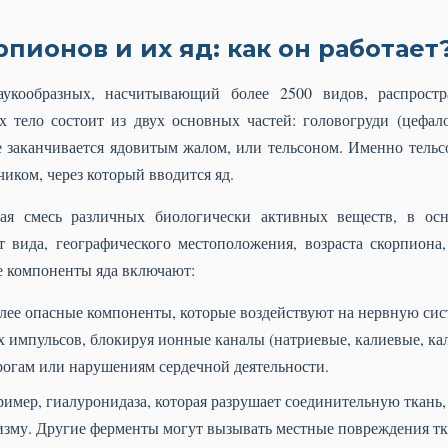
пионов и их яд: как он работает
укообразных, насчитывающий более 2500 видов, распростр
 тело состоит из двух основных частей: головогруди (цефало
е заканчивается ядовитым жалом, или тельсоном. Именно тель
иком, через который вводится яд.
я смесь различных биологически активных веществ, в осн
т вида, географического местоположения, возраста скорпиона
 компоненты яда включают:
лее опасные компоненты, которые воздействуют на нервную сис
 импульсов, блокируя ионные каналы (натриевые, калиевые, кал
рогам или нарушениям сердечной деятельности.
имер, гиалуронидаза, которая разрушает соединительную ткань,
низму. Другие ферменты могут вызывать местные повреждения тк