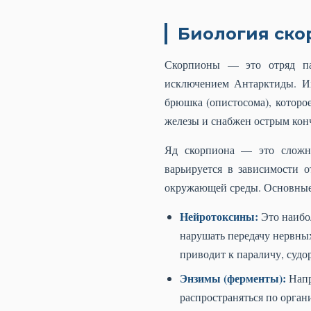
Биология скор
Скорпионы — это отряд па
исключением Антарктиды. Их
брюшка (опистосома), которо
железы и снабжен острым конч
Яд скорпиона — это сложна
варьируется в зависимости о
окружающей среды. Основные
Нейротоксины:
Это наибо
нарушать передачу нервных
приводит к параличу, судо
Энзимы (ферменты):
Напр
распространяться по орга