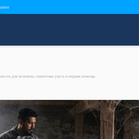
кенте
сность для человека, симптомы укуса и первая помощь