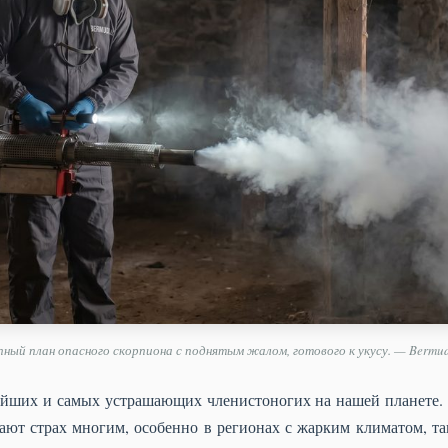
ный план опасного скорпиона с поднятым жалом, готового к укусу. — Bermu
йших и самых устрашающих членистоногих на нашей планете. 
ют страх многим, особенно в регионах с жарким климатом, так