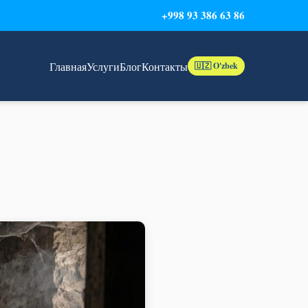
+998 93 386 63 86
Главная
Услуги
Блог
Контакты
🇺🇿 O'zbek