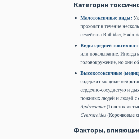
Категории токсичн
Малотоксичные виды:
Ук
проходят в течение неско
семейства Buthidae, Hadrur
Виды средней токсичност
или покалывание. Иногда м
головокружение, но они о
Высокотоксичные (медиц
содержит мощные нейроток
сердечно-сосудистую и дых
пожилых людей и людей с 
Androctonus
(Толстохвосты
Centruroides
(Корочковые с
Факторы, влияющие