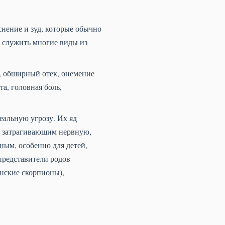
снение и зуд, которые обычно
 служить многие виды из
.
, обширный отек, онемение
а, головная боль,
альную угрозу. Их яд
, затрагивающим нервную,
ным, особенно для детей,
представители родов
ские скорпионы),