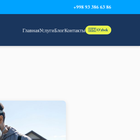
+998 93 386 63 86
Главная
Услуги
Блог
Контакты
🇺🇿 O'zbek