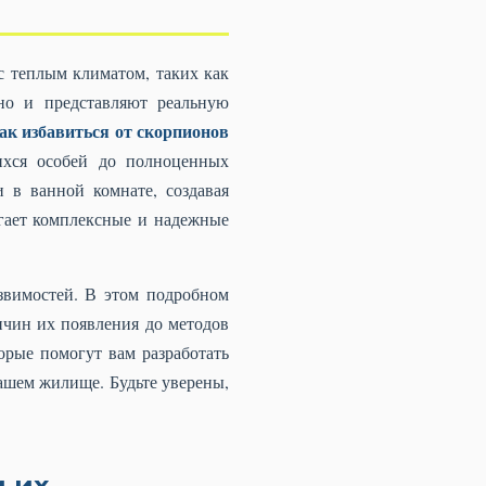
с теплым климатом, таких как
но и представляют реальную
ак избавиться от скорпионов
ихся особей до полноценных
 в ванной комнате, создавая
гает комплексные и надежные
звимостей. В этом подробном
ичин их появления до методов
рые помогут вам разработать
ашем жилище. Будьте уверены,
 их