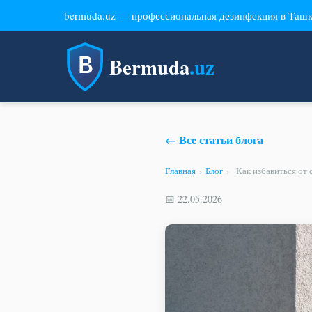
bermuda.uz — профессиональная дезинфекция в Таш
Bermuda
.uz
← Все статьи блога
Главная
›
Блог
›
Как избавиться от
📅 22.05.2026