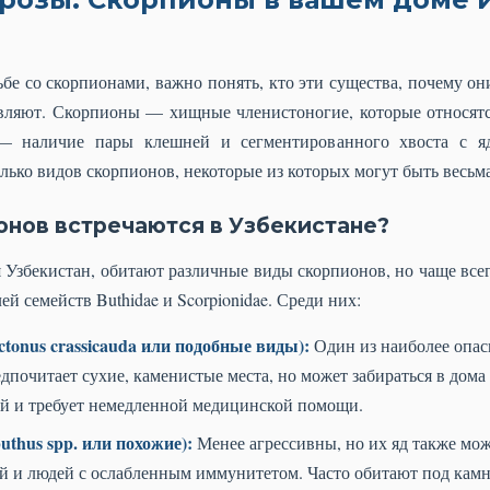
бе со скорпионами, важно понять, кто эти существа, почему о
вляют. Скорпионы — хищные членистоногие, которые относятс
 — наличие пары клешней и сегментированного хвоста с 
олько видов скорпионов, некоторые из которых могут быть весьм
онов встречаются в Узбекистане?
 Узбекистан, обитают различные виды скорпионов, но чаще всег
й семейств Buthidae и Scorpionidae. Среди них:
onus crassicauda или подобные виды):
Один из наиболее опас
почитает сухие, каменистые места, но может забираться в дом
ый и требует немедленной медицинской помощи.
thus spp. или похожие):
Менее агрессивны, но их яд также мож
й и людей с ослабленным иммунитетом. Часто обитают под камн