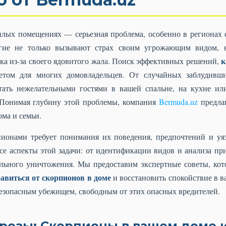
лых помещениях — серьезная проблема, особенно в регионах 
огие не только вызывают страх своим угрожающим видом, 
к
ека из-за своего ядовитого жала. Поиск эффективных решений,
тетом для многих домовладельцев. От случайных заблудивш
тать нежелательными гостями в вашей спальне, на кухне или
. Понимая глубину этой проблемы, компания
Bermuda.uz
предла
ма и семьи.
пионами требует понимания их поведения, предпочтений и уя
се аспекты этой задачи: от идентификации видов и анализа пр
льного уничтожения. Мы предоставим экспертные советы, кото
бавиться от скорпионов в доме
и восстановить спокойствие в в
езопасным убежищем, свободным от этих опасных вредителей.
розы: Скорпионы в вашем доме и