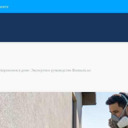
кенте
 скорпионов в доме: Экспертное руководство Bermuda.uz