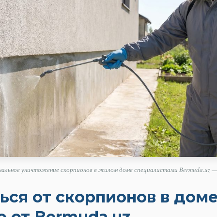
альное уничтожение скорпионов в жилом доме специалистами Bermuda.uz —
ься от скорпионов в доме
о от Bermuda.uz