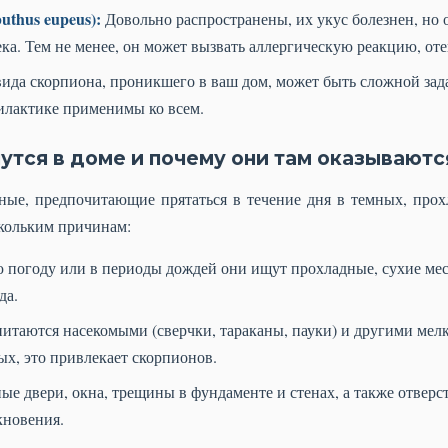
thus eupeus):
Довольно распространены, их укус болезнен, но 
ека. Тем не менее, он может вызвать аллергическую реакцию, оте
ида скорпиона, проникшего в ваш дом, может быть сложной зада
илактике применимы ко всем.
утся в доме и почему они там оказываютс
е, предпочитающие прятаться в течение дня в темных, прох
кольким причинам:
погоду или в периоды дождей они ищут прохладные, сухие мест
да.
таются насекомыми (сверчки, тараканы, пауки) и другими мел
х, это привлекает скорпионов.
е двери, окна, трещины в фундаменте и стенах, а также отвер
кновения.