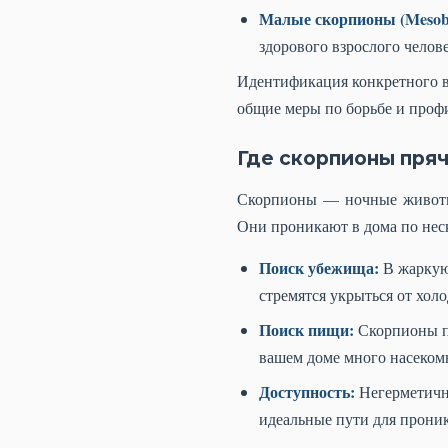
Малые скорпионы (Mesobu
здорового взрослого челов
Идентификация конкретного в
общие меры по борьбе и проф
Где скорпионы пряч
Скорпионы — ночные животны
Они проникают в дома по нес
Поиск убежища:
В жаркую 
стремятся укрыться от холо
Поиск пищи:
Скорпионы пи
вашем доме много насекомы
Доступность:
Негерметичны
идеальные пути для прони