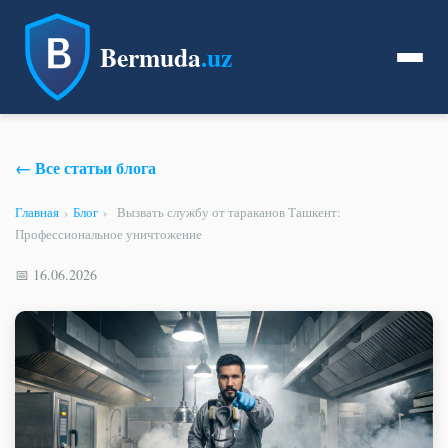
Bermuda
.uz
← Все статьи блога
Главная
›
Блог
›
Вызвать службу от тараканов Ташкент:
Профессиональное уничтожение
📅 16.06.2026