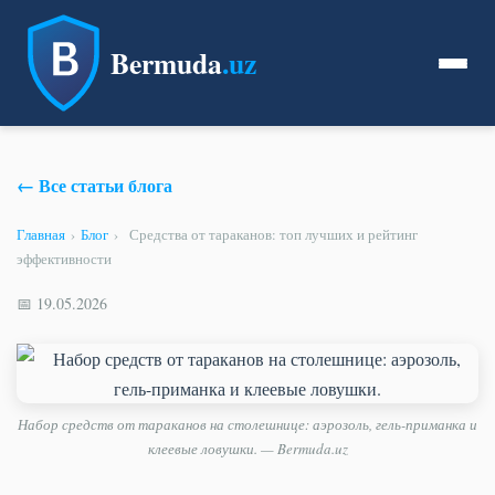
Bermuda
.uz
← Все статьи блога
Главная
›
Блог
›
Средства от тараканов: топ лучших и рейтинг
эффективности
📅 19.05.2026
Набор средств от тараканов на столешнице: аэрозоль, гель-приманка и
клеевые ловушки. — Bermuda.uz