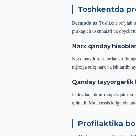
Toshkentda pr
Bermuda.uz
Toshkent bo'ylab si
purkagich uskunalari va obyekt t
Narx qanday hisobla
Narx maydon, zararlanish darajas
mijozga aniq narx va ish tartibi ay
Qanday tayyorgarlik
Ishlovdan oldin oziq-ovqatni yop
qilinadi. Mutaxassis kelganda ani
Profilaktika bo