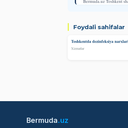
Bermuda.uz Toshkent sha
Foydali sahifalar
Toshkentda dezinfeksiya narxlar
Xizmatlar
Bermuda
.uz