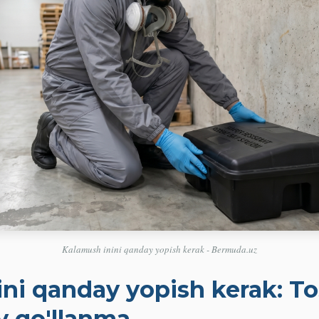
Kalamush inini qanday yopish kerak - Bermuda.uz
ni qanday yopish kerak: T
y qo'llanma