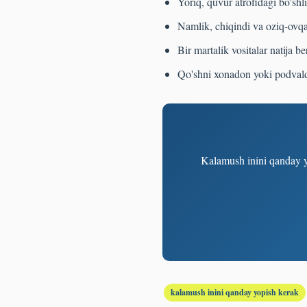
Yoriq, quvur atrofidagi bo'shliq
Namlik, chiqindi va oziq-ovqa
Bir martalik vositalar natija
Qo'shni xonadon yoki podvalda
Kalamush inini qanday y
kalamush inini qanday yopish kerak