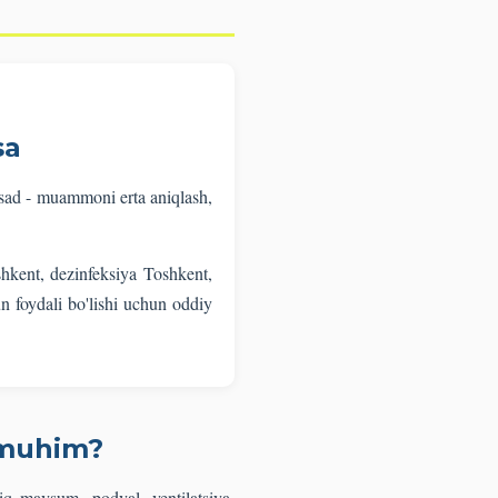
sa
qsad - muammoni erta aniqlash,
shkent, dezinfeksiya Toshkent,
un foydali bo'lishi uchun oddiy
 muhim?
iq mavsum, podval, ventilatsiya,