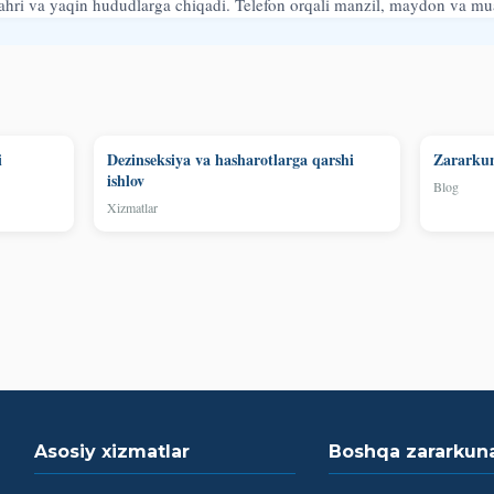
hri va yaqin hududlarga chiqadi. Telefon orqali manzil, maydon va mu
i
Dezinseksiya va hasharotlarga qarshi
Zararkun
ishlov
Blog
Xizmatlar
Asosiy xizmatlar
Boshqa zararkun