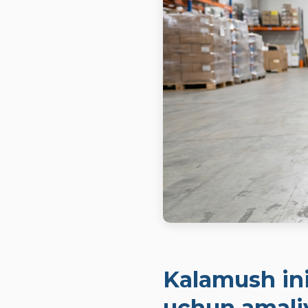
Kalamush ini
uchun amali