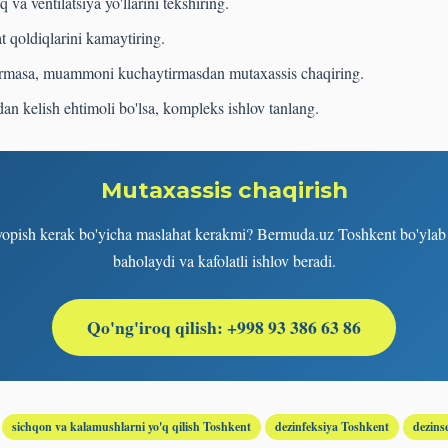
 va ventilatsiya yo'llarini tekshiring.
t qoldiqlarini kamaytiring.
 bermasa, muammoni kuchaytirmasdan mutaxassis chaqiring.
n kelish ehtimoli bo'lsa, kompleks ishlov tanlang.
Mutaxassis chaqirish
opish kerak bo'yicha maslahat kerakmi? Bermuda.uz Toshkent bo'ylab t
baholaydi va kafolatli ishlov beradi.
Qo'ng'iroq qilish: +998 93 386 63 86
sichqon va kalamushlarni yo'q qilish Toshkent
dezinfeksiya Toshkent
dezins