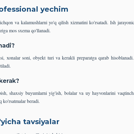
ofessional yechim
chqon va kalamushlarni yo'q qilish xizmatini ko'rsatadi. Ish jarayoni
uriga mos sxema qo'llanadi.
nadi?
i, xonalar soni, obyekt turi va kerakli preparatga qarab hisoblanadi
tiladi.
 kerak?
ish, shaxsiy buyumlarni yig'ish, bolalar va uy hayvonlarini vaqtinc
q ko'rsatmalar beradi.
'yicha tavsiyalar