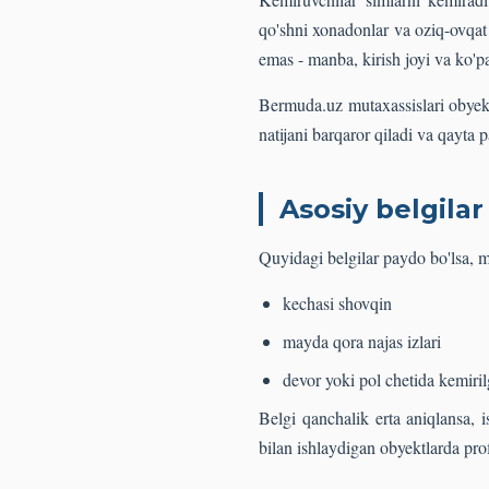
qo'shni xonadonlar va oziq-ovqat
emas - manba, kirish joyi va ko'p
Bermuda.uz mutaxassislari obyekt
natijani barqaror qiladi va qayta 
Asosiy belgilar
Quyidagi belgilar paydo bo'lsa,
kechasi shovqin
mayda qora najas izlari
devor yoki pol chetida kemiril
Belgi qanchalik erta aniqlansa, 
bilan ishlaydigan obyektlarda pro