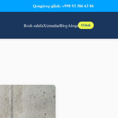
Qongiroq qilish: +998 93 386 63 86
Bosh sahifa
Xizmatlar
Blog
Aloqa
O'zbek