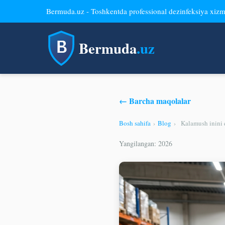
Bermuda.uz - Toshkentda professional dezinfeksiya xizm
Bermuda
.uz
← Barcha maqolalar
Bosh sahifa
›
Blog
›
Kalamush inini 
Yangilangan: 2026