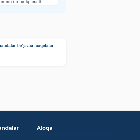
ammo turi aniqlanadi.
andalar bo'yicha maqolalar
andalar
Aloqa