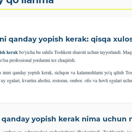
ni qanday yopish kerak: qisqa xulo
ish kerak
bo'yicha bu sahifa Toshkent sharoiti uchun tayyorlandi. Ma
o'lsa professional yordamni tez chaqirish.
h inini qanday yopish kerak, sichqon va kalamushlarni yo'q qilish To
y egalari, kvartira aholisi, restoran, ombor, ofis va hovli egalari uch
i qanday yopish kerak nima uchun
, ombor va oshxonadagi mahsulotlarni ifloslantiradi. Toshkentda iss