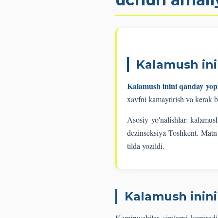
Kalamush ini
Kalamush inini qanday yop
xavfni kamaytirish va kerak b
Asosiy yo'nalishlar: kalamus
dezinseksiya Toshkent. Matn u
tilda yozildi.
Kalamush inin
Kemiruvchilar simlarni kemiradi