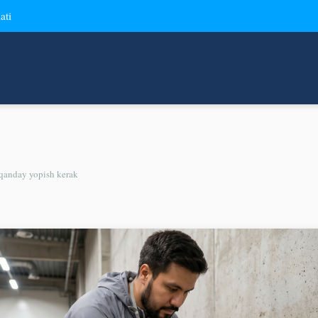
ati
qanday yopish kerak