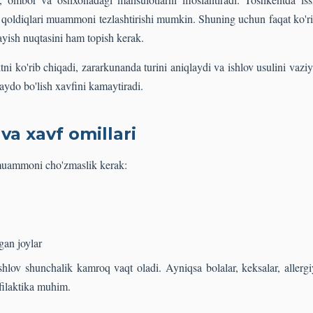
 qoldiqlari muammoni tezlashtirishi mumkin. Shuning uchun faqat ko'ring
ayish nuqtasini ham topish kerak.
ni ko'rib chiqadi, zararkunanda turini aniqlaydi va ishlov usulini vaz
paydo bo'lish xavfini kamaytiradi.
 va xavf omillari
 muammoni cho'zmaslik kerak:
gan joylar
ishlov shunchalik kamroq vaqt oladi. Ayniqsa bolalar, keksalar, allerg
filaktika muhim.