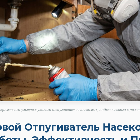
временного ультразвукового отпугивателя насекомых, подключенного к розет
овой Отпугиватель Насек
боты, Эффективность и 