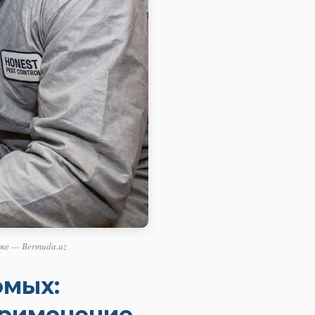
ке — Bermuda.uz
омых:
Применение