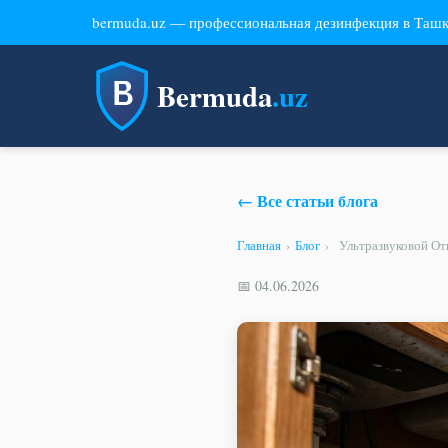
bermuda.uz — профессиональная дезинфекция в Таш
Bermuda
.uz
← Все статьи блога
Главная
›
Блог
›
Ультразвуковой От
📅 04.06.2026