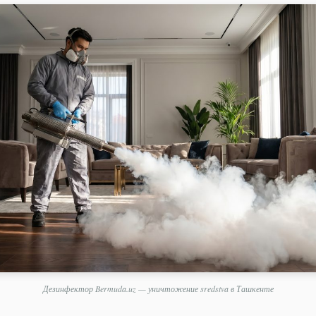
Дезинфектор Bermuda.uz — уничтожение sredstva в Ташкенте