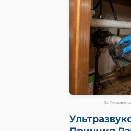
Изображение со
Ультразвук
Принцип Ра