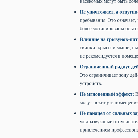
насекомых могут быть боле
Не уничтожает, а отпугив
пребывания. Это означает,
более мотивированы остатьс
Влияние на грызунов-пит
свинки, крысы и мыши, выз
не рекомендуется в помеще
Ограниченный радиус дей
Это ограничивает зону дей
устройств.
Не мгновенный эффект:
В
могут покинуть помещение 
Не панацея от сильных з
ультразвуковые отпугивате
привлечением профессиона