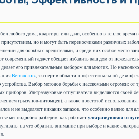
бич любого дома, квартиры или дачи, особенно в теплое время г
 присутствием, но и могут быть переносчиками различных забол
шений для борьбы с вредителями, и среди них особое место за
тот современный гаджет обещает избавить ваш дом от нежелатель
 делает его привлекательным выбором для многих. Но насколько
мпания
Bermuda.uz
, эксперт в области профессиональной дезинфе
о устройства. Выбор методов борьбы с насекомыми огромен: от
х приборов. Ультразвуковые отпугиватели выделяются своей бе
чением грызунов-питомцев), а также простотой использования.
лов и не выделяют никаких запахов, что особенно важно для ал
ультразвуковой отпуг
атье мы подробно разберем, как работает
угивать, на что обратить внимание при выборе и какие альтерн
я.