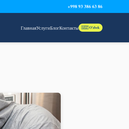
+998 93 386 63 86
Главная
Услуги
Блог
Контакты
🇺🇿 O'zbek