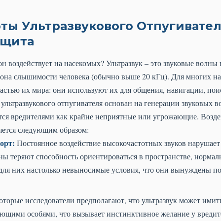
ты Ультразвукового Отпугивател
ащита
 он воздействует на насекомых? Ультразвук – это звуковые волны
зона слышимости человека (обычно выше 20 кГц). Для многих н
частью их мира: они используют их для общения, навигации, п
ультразвукового отпугивателя основан на генерации звуковых в
тся вредителями как крайне неприятные или угрожающие. Воздей
яется следующим образом:
орт:
Постоянное воздействие высокочастотных звуков нарушае
ы теряют способность ориентироваться в пространстве, нормаль
 для них настолько невыносимые условия, что они вынуждены по
торые исследователи предполагают, что ультразвук может имит
щими особями, что вызывает инстинктивное желание у вредите