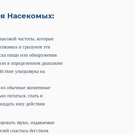
я Насекомых:
 высокой частоты, которые
асекомых и грызунов эти
оиска пищи или обнаружения
олн в определенном диапазоне
ствие ультразвука на
т их обычные жизненные
но питаться, спать и
кидать зону действия
ировать звуки, издаваемые
лей спастись бегством.