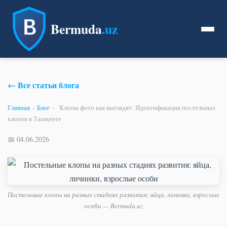
Bermuda
.uz
← Все статьи блога
Главная
›
Блог
›
Клопы фото как выглядят: Идентификация постельных
клопов в Ташкенте
📅 04.06.2026
Постельные клопы на разных стадиях развития: яйца, личинки, взрослые
особи — Bermuda.uz