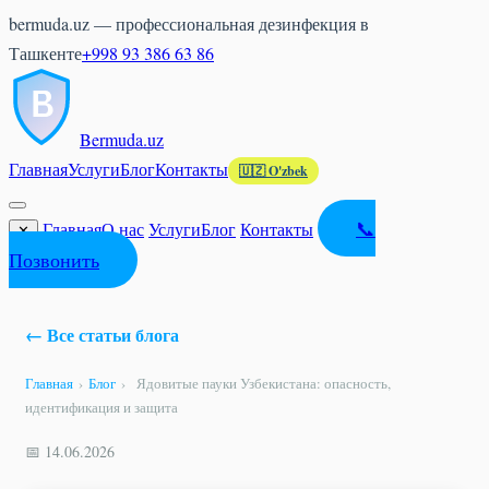
bermuda.uz — профессиональная дезинфекция в
Ташкенте
+998 93 386 63 86
Bermuda
.uz
Главная
Услуги
Блог
Контакты
🇺🇿 O'zbek
📞
Главная
О нас
Услуги
Блог
Контакты
✕
Позвонить
← Все статьи блога
Главная
›
Блог
›
Ядовитые пауки Узбекистана: опасность,
идентификация и защита
📅 14.06.2026