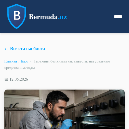
Bermuda
.uz
← Все статьи блога
Главная
›
Блог
›
Тараканы без химии как вывести: натуральные
средства и методы
📅 12.06.2026