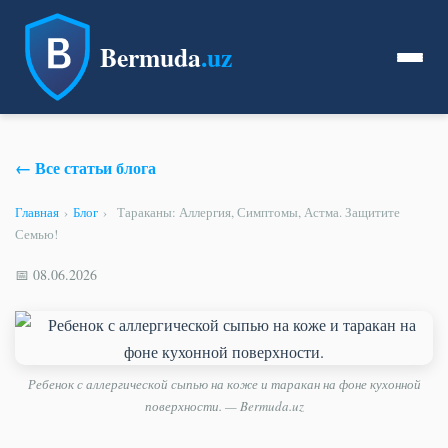
Bermuda
.uz
← Все статьи блога
Главная
›
Блог
›
Тараканы: Аллергия, Симптомы, Астма. Защитите
Семью!
📅 08.06.2026
Ребенок с аллергической сыпью на коже и таракан на фоне кухонной
поверхности. — Bermuda.uz