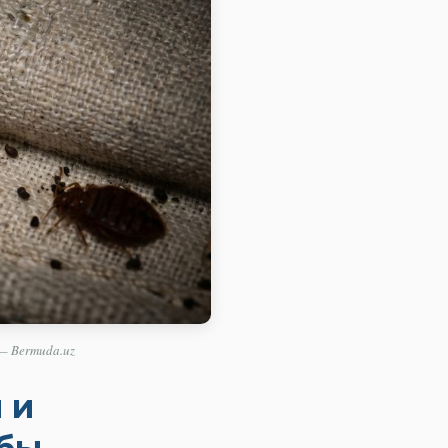
— Bermuda.uz
 и
ьбы