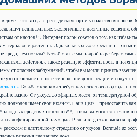
в доме – это всегда стресс, дискомфорт и множество вопросов.
ередь ищут неинвазивные, экологичные и доступные решения, о
твам от клопов**. Интернет полон советов о том, как избавить
 материалов и растений. Однако насколько эффективны эти мето
ше вреда, чем пользы? В этой статье мы подробно разберем сам
 механизмы действия, а также реальную эффективность и потен
иемы от опасных заблуждений, чтобы вы могли принять взвешен
ите узнать больше о профессиональной дезинфекции и получить 
rmuda.uz
. Борьба с клопами требует комплексного подхода, и п
райне важно. От уксуса до эфирных масел, от температурной об
этих подходов имеет свои нюансы. Наша цель – предоставить ва
народных средствах от клопов**, чтобы вы могли эффективно п
 за квалифицированной помощью. Ведь иногда экономия на проф
 расходам и длительному страданию от укусов. Bermuda.uz всег
пасные решения для вашего дома.