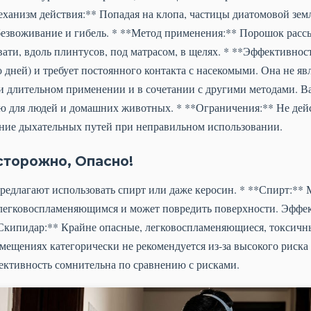
Механизм действия:** Попадая на клопа, частицы диатомовой зе
обезвоживание и гибель. * **Метод применения:** Порошок расс
вати, вдоль плинтусов, под матрасом, в щелях. * **Эффективнос
о дней) и требует постоянного контакта с насекомыми. Она не я
и длительном применении и в сочетании с другими методами. 
ю для людей и домашних животных. * **Ограничения:** Не дейс
ние дыхательных путей при неправильном использовании.
сторожно, Опасно!
редлагают использовать спирт или даже керосин. * **Спирт:** 
я легковоспламеняющимся и может повредить поверхности. Эффе
Скипидар:** Крайне опасные, легковоспламеняющиеся, токсичны
ещениях категорически не рекомендуется из-за высокого риска 
ктивность сомнительна по сравнению с рисками.