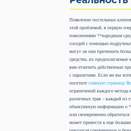
Появление постельных клопов 
этой проблемой, в первую оч
поколениями **народным средс
соседей с помощью подручных
могут ли они причинить боль
средства, их предполагаемые
вам отличить действенные пр
с паразитами. Если же вы хот
посетите
главную страницу Be
ограничений каждого метода к
различных трав – каждый из 
объективную информацию о **
или своевременно обратиться
может привести к еще большим
предлагая современные и безо