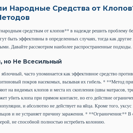
и Народные Средства от Клопов
Методов
народным средствам от клопов** в надежде решить проблему бе
гут быть эффективны в определенных случаях, тогда как другие
ыми. Давайте рассмотрим наиболее распространенные подходы.
, но Не Всесильный
 яблочный, часто упоминается как эффективное средство против 
 хитиновый покров насекомых, вызывая их гибель. * **Метод пр
ют на видимых клопов и места их скопления (швы матрасов, тр
ет убить клопа при прямом контакте, но его действие ограниче
опуляции, и абсолютно не действует на яйца. Кроме того, уксус
ьцов и не устраняет причину заражения. * **Ограничения:** В 
ерой, не способной полностью истребить колонию.