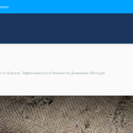
кенте
а от Клопов: Эффективность и Опасности Домашних Методов