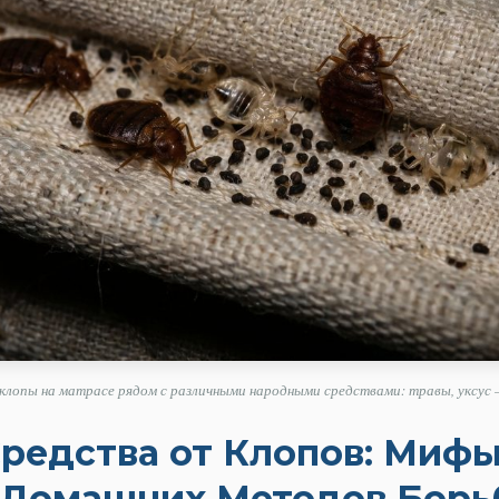
клопы на матрасе рядом с различными народными средствами: травы, уксус 
редства от Клопов: Мифы
 Домашних Методов Бор