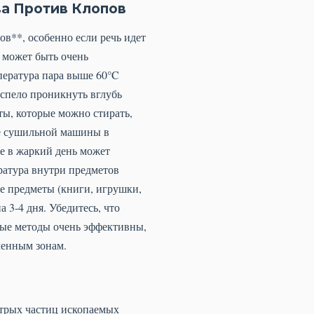
а Против Клопов
в**, особенно если речь идет
р может быть очень
пература пара выше 60°C
успело проникнуть вглубь
ты, которые можно стирать,
ме сушильной машины в
е в жаркий день может
ратура внутри предметов
ие предметы (книги, игрушки,
 3-4 дня. Убедитесь, что
ные методы очень эффективны,
ченным зонам.
стрых частиц ископаемых