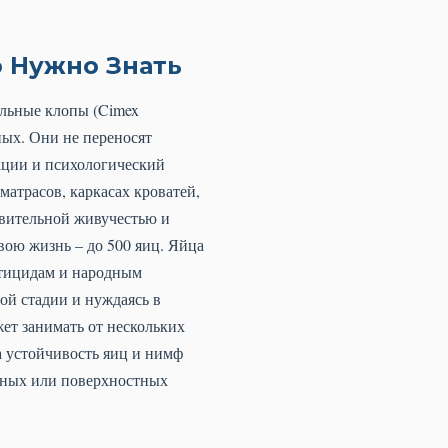
о Нужно Знать
ельные клопы (Cimex
ных. Они не переносят
кции и психологический
атрасов, каркасах кроватей,
ивительной живучестью и
вою жизнь – до 500 яиц. Яйца
ктицидам и народным
ой стадии и нуждаясь в
ет занимать от нескольких
а устойчивость яиц и нимф
атных или поверхностных