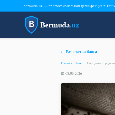
bermuda.uz — профессиональная дезинфекция в Таш
Bermuda
.uz
← Все статьи блога
Главная
›
Блог
›
Народные Средств
📅 08.06.2026