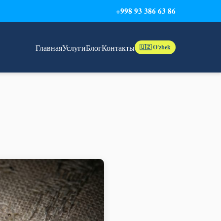
+998 93 386 63 86
Главная
Услуги
Блог
Контакты
🇺🇿 O'zbek