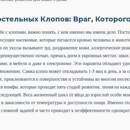
стельных Клопов: Враг, Которог
бе с клопами, важно понять, с кем именно мы имеем дело. Пост
овососущие насекомые, которые питаются кровью человека и живот
о их укусы вызывают зуд, раздражение кожи, аллергические реа
еимущественно ночью, прячась днем в укромных местах: швах м
сами, в мебели и даже в электронике. Эти паразиты обладают уд
ножению. Самка клопа может откладывать 1-5 яиц в день, а за с
ые, приклеиваются к поверхностям и устойчивы ко многим инсе
я нимфы, которые проходят пять стадий развития, линяя на кажд
следующей. Весь жизненный цикл от яйца до взрослой особи мож
, в зависимости от температуры и доступности пищи. Именно эт
й сложной задачей и часто приводит к неэффективности однокр