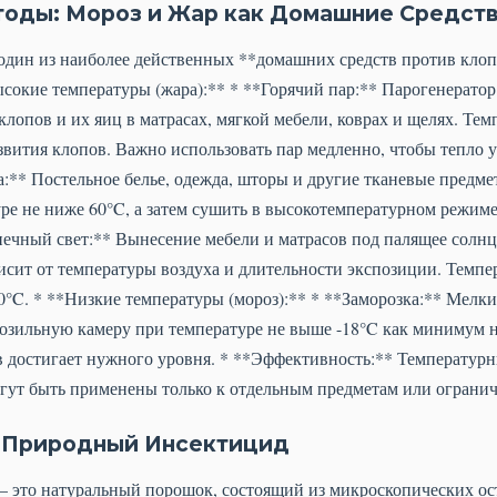
оды: Мороз и Жар как Домашние Средств
один из наиболее действенных **домашних средств против клопо
ысокие температуры (жара):** * **Горячий пар:** Парогенерато
лопов и их яиц в матрасах, мягкой мебели, коврах и щелях. Тем
азвития клопов. Важно использовать пар медленно, чтобы тепло 
а:** Постельное белье, одежда, шторы и другие тканевые предме
туре не ниже 60°C, а затем сушить в высокотемпературном режи
нечный свет:** Вынесение мебели и матрасов под палящее солнц
исит от температуры воздуха и длительности экспозиции. Темпе
0°C. * **Низкие температуры (мороз):** * **Заморозка:** Мелк
озильную камеру при температуре не выше -18°C как минимум на
в достигает нужного уровня. * **Эффективность:** Температур
огут быть применены только к отдельным предметам или ограни
: Природный Инсектицид
) – это натуральный порошок, состоящий из микроскопических о