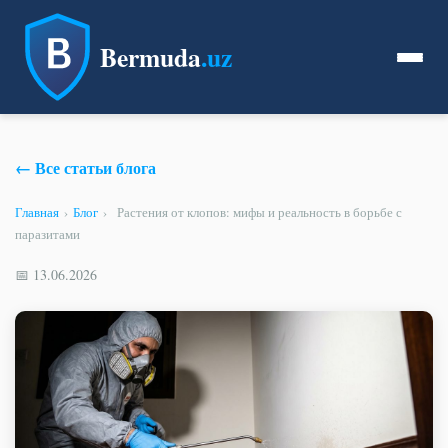
Bermuda
.uz
← Все статьи блога
Главная
›
Блог
›
Растения от клопов: мифы и реальность в борьбе с
паразитами
📅 13.06.2026