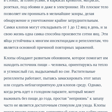
розетках, под обоями и даже в электронике. Их плоское тело
позволяет им проникать в мельчайшие зазоры, делая
обнаружение и уничтожение крайне затруднительным.
Самки клопов могут откладывать от 1 до 12 яиц в день, и за
свою жизнь одна самка способна произвести сотни яиц. Эти
яйца устойчивы к многим инсектицидам и репеллентам, что
является основной причиной повторных заражений.
Клопы обладают развитым обонянием, которое помогает им
находить источник пищи – человека, ориентируясь на тепло
и углекислый газ, выдыхаемый во сне. Растительные
репелленты работают, пытаясь замаскировать этот запах
или создать неблагоприятную для клопов среду. Однако,
когда речь идет о голодном паразите, который может
выживать без пищи до года, простая "неприязнь" к запаху
часто не является достаточным стимулом для ухода. Клопы
могут просто переждать неприятный запах или найти менее