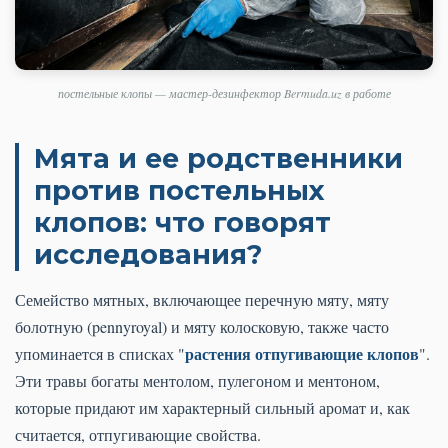
постельные клопы — мастер-дезинфектор Bermuda.uz в работе
Мята и ее родственники
против постельных
клопов: что говорят
исследования?
Семейство мятных, включающее перечную мяту, мяту
болотную (pennyroyal) и мяту колосковую, также часто
растения отпугивающие клопов
упоминается в списках "
".
Эти травы богаты ментолом, пулегоном и ментоном,
которые придают им характерный сильный аромат и, как
считается, отпугивающие свойства.