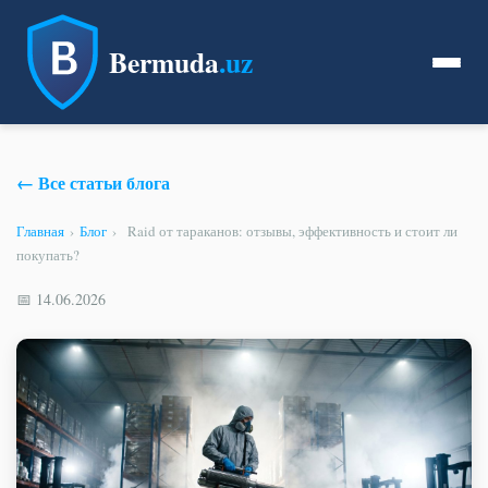
Bermuda
.uz
← Все статьи блога
Главная
›
Блог
›
Raid от тараканов: отзывы, эффективность и стоит ли
покупать?
📅 14.06.2026